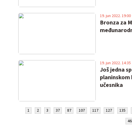
19. jun 2022. 19:00
Bronza za Mi
međunarodn
19. jun 2022. 14:35
Još jedna sp
planinskom 
učesnika
1
2
3
37
87
107
117
127
135
46