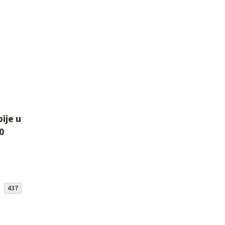
ije u
0
437