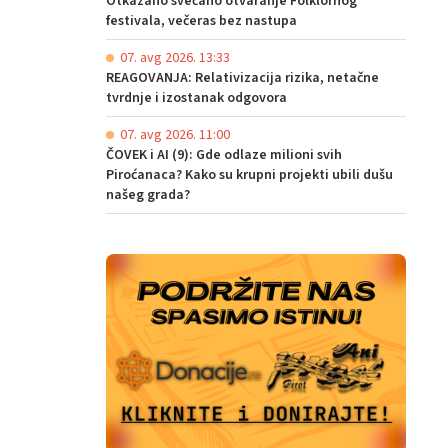
Otkazano svečano otvaranje Folklornog
festivala, večeras bez nastupa
07. avg 2026. 13:33
REAGOVANJA: Relativizacija rizika, netačne
tvrdnje i izostanak odgovora
07. avg 2026. 11:00
ČOVEK i AI (9): Gde odlaze milioni svih
Piroćanaca? Kako su krupni projekti ubili dušu
našeg grada?