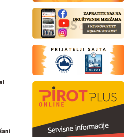
a!
šani