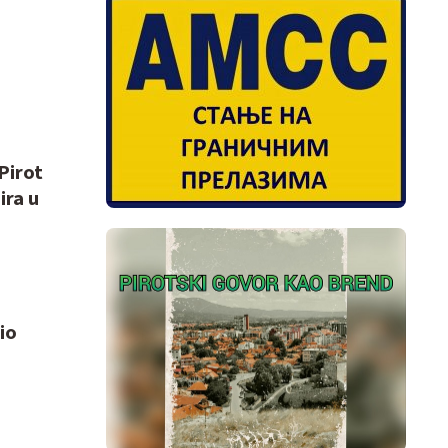
Pirot
ira u
io