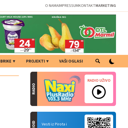
O NAMA
IMPRESSUM
KONTAKT
MARKETING
BRIKE
PROJEKTI
VAŠI OGLASI
RADIO UŽIVO
RADIO
Vesti iz Pirota i