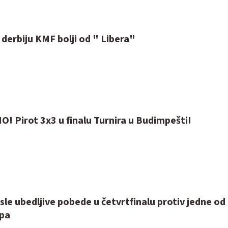
derbiju KMF bolji od " Libera"
! Pirot 3x3 u finalu Turnira u Budimpešti!
sle ubedljive pobede u četvrtfinalu protiv jedne od
ipa