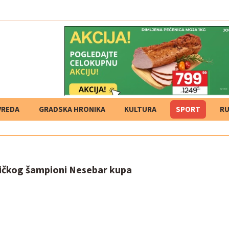
VREDA
GRADSKA HRONIKA
KULTURA
SPORT
RU
ničkog šampioni Nesebar kupa