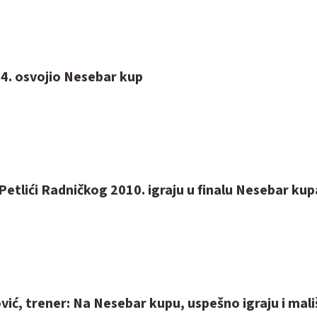
14. osvojio Nesebar kup
 Petlići Radničkog 2010. igraju u finalu Nesebar kup
ić, trener: Na Nesebar kupu, uspešno igraju i mali