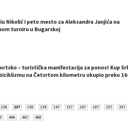
u Nikolić i peto mesto za Aleksandra Janjića na
om turniru u Bugarskoj
ortsko – turistička manifestacija za ponos! Kup Srb
biciklizmu na Četvrtom kilometru okupio preko 16
136
137
138
139
147
157
167
187
237
337
5
466
467
468