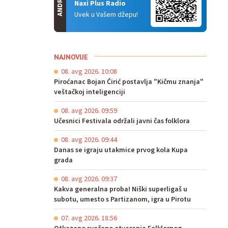
ANDROID
Naxi Plus Radio
Uvek u Vašem džepu!
NAJNOVIJE
08. avg 2026. 10:08
Piroćanac Bojan Ćirić postavlja "Kičmu znanja"
veštačkoj inteligenciji
08. avg 2026. 09:59
Učesnici Festivala održali javni čas folklora
08. avg 2026. 09:44
Danas se igraju utakmice prvog kola Kupa
grada
08. avg 2026. 09:37
Kakva generalna proba! Niški superligaš u
subotu, umesto s Partizanom, igra u Pirotu
07. avg 2026. 18:56