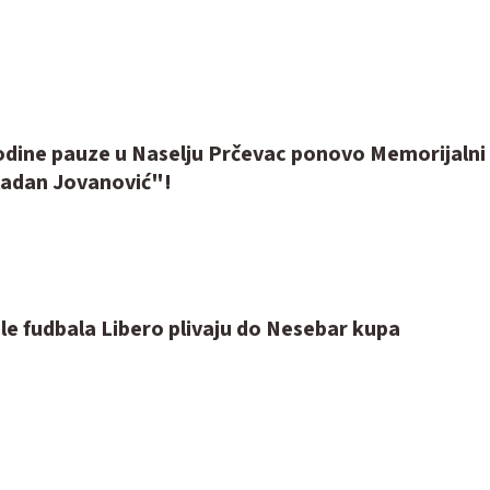
odine pauze u Naselju Prčevac ponovo Memorijalni 
adan Jovanović"!
le fudbala Libero plivaju do Nesebar kupa