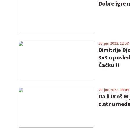
Dobre igre 
20. jun 2022. 12:53
Dimitrije Dj
3x3 u posled
Čačku !!
20. jun 2022. 09:49
Da li Uroš M
zlatnu meda