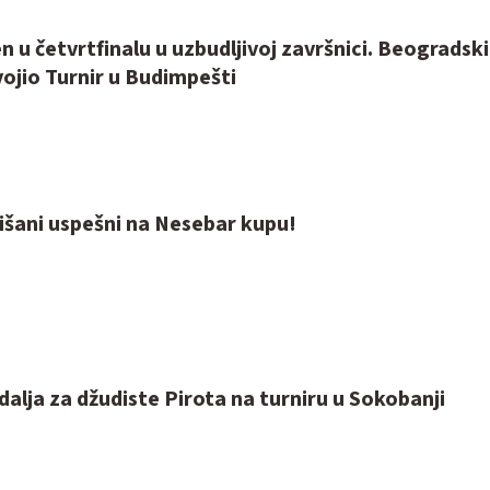
n u četvrtfinalu u uzbudljivoj završnici. Beogradski
ojio Turnir u Budimpešti
išani uspešni na Nesebar kupu!
alja za džudiste Pirota na turniru u Sokobanji