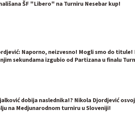
mališana ŠF "Libero" na Turniru Nesebar kup!
ordjević: Naporno, neizvesno! Mogli smo do titule! 
njim sekundama izgubio od Partizana u finalu Turn
ijalković dobija naslednika!? Nikola Djordjević osvoj
lju na Medjunarodnom turniru u Sloveniji!