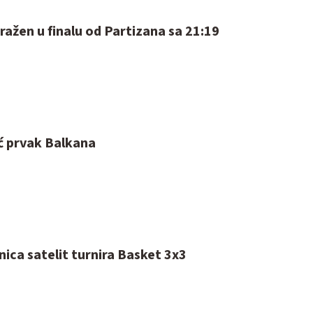
ražen u finalu od Partizana sa 21:19
ć prvak Balkana
ica satelit turnira Basket 3x3