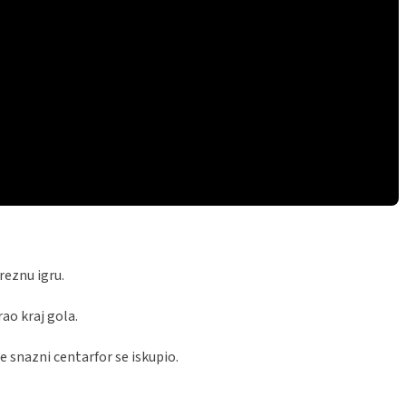
reznu igru.
ao kraj gola.
 snazni centarfor se iskupio.