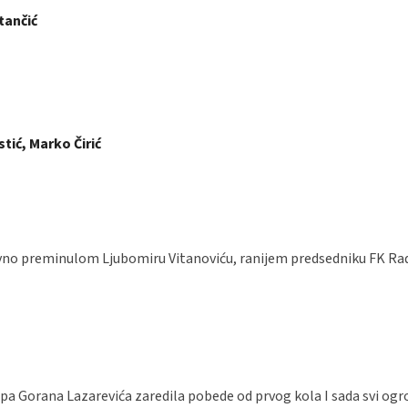
tančić
tić, Marko Čirić
no preminulom Ljubomiru Vitanoviću, ranijem predsedniku FK Radn
 ekipa Gorana Lazarevića zaredila pobede od prvog kola I sada svi 