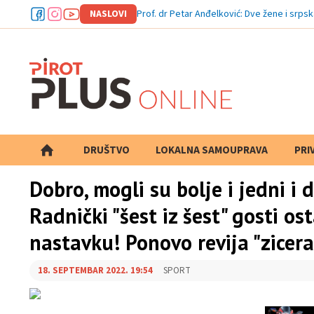
NASLOVI
Prof. dr Petar Anđelković: Dve žene i srpska
DRUŠTVO
LOKALNA SAMOUPRAVA
PRETRAGA
PRI
Dobro, mogli su bolje i jedni i
Radnički "šest iz šest" gosti os
nastavku! Ponovo revija "zicera
18. SEPTEMBAR 2022. 19:54
SPORT