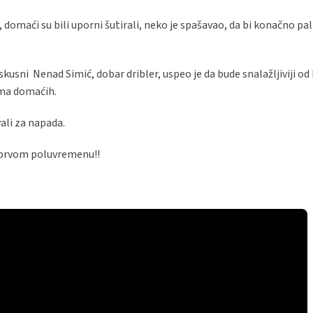
, domaći su bili uporni šutirali, neko je spašavao, da bi konačno pa
skusni Nenad Simić, dobar dribler, uspeo je da bude snalažljiviji od 
gama domaćih.
vali za napada.
u prvom poluvremenu!!