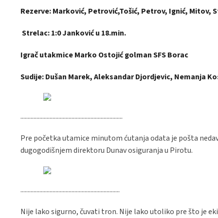
Rezerve: Marković, Petrović,Tošić, Petrov, Ignić, Mitov, S
Strelac: 1:0 Janković u 18.min.
Igrač utakmice Marko Ostojić golman SFS Borac
Sudije: Dušan Marek, Aleksandar Djordjevic, Nemanja Kos
......................................................................
Pre početka utamice minutom ćutanja odata je pošta nedav
dugogodišnjem direktoru Dunav osiguranja u Pirotu.
....................................................................
Nije lako sigurno, čuvati tron. Nije lako utoliko pre što je