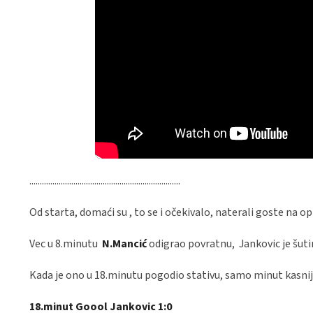
........................................................................
Od starta, domaći su , to se i očekivalo, naterali goste na op
Vec u 8.minutu
N.Mancić
odigrao povratnu, Jankovic je šutir
Kada je ono u 18.minutu pogodio stativu, samo minut kasnije
18.minut Goool Jankovic 1:0