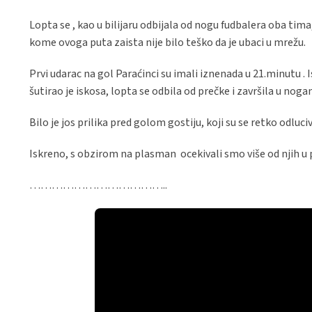
Lopta se , kao u bilijaru odbijala od nogu fudbalera oba tima
kome ovoga puta zaista nije bilo teško da je ubaci u mrežu.
Prvi udarac na gol Paraćinci su imali iznenada u 21.minutu . I
šutirao je iskosa, lopta se odbila od prečke i završila u no
Bilo je jos prilika pred golom gostiju, koji su se retko odluci
Iskreno, s obzirom na plasman ocekivali smo više od njih 
………………………………..