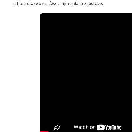
željom ulaze u mečeve s njima da ih zaustave
.