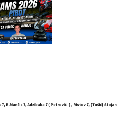
 7, B.Mančic 7, Adzibaba 7 ( Petrović -) , Ristov 7, (Tošić) Stoja