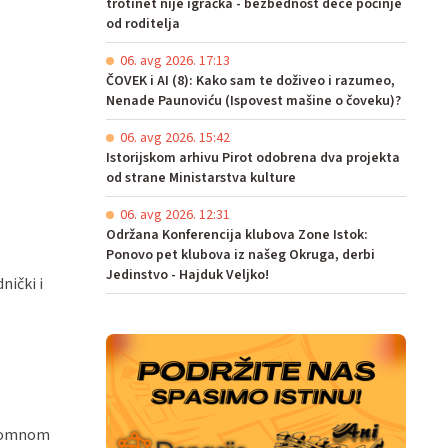
trotinet nije igračka - bezbednost dece počinje
od roditelja
06. avg 2026. 17:13
ČOVEK i AI (8): Kako sam te doživeo i razumeo,
Nenade Paunoviću (Ispovest mašine o čoveku)?
06. avg 2026. 15:42
Istorijskom arhivu Pirot odobrena dva projekta
od strane Ministarstva kulture
06. avg 2026. 12:31
Održana Konferencija klubova Zone Istok:
Ponovo pet klubova iz našeg Okruga, derbi
Jedinstvo - Hajduk Veljko!
ički i
ogromnom