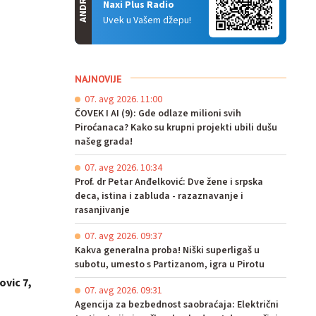
ANDROID
Naxi Plus Radio
Uvek u Vašem džepu!
NAJNOVIJE
07. avg 2026. 11:00
ČOVEK I AI (9): Gde odlaze milioni svih
Piroćanaca? Kako su krupni projekti ubili dušu
našeg grada!
07. avg 2026. 10:34
Prof. dr Petar Anđelković: Dve žene i srpska
deca, istina i zabluda - razaznavanje i
rasanjivanje
07. avg 2026. 09:37
Kakva generalna proba! Niški superligaš u
subotu, umesto s Partizanom, igra u Pirotu
novic 7,
07. avg 2026. 09:31
Agencija za bezbednost saobraćaja: Električni