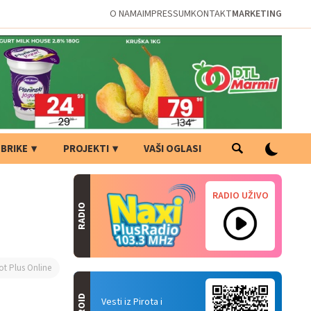
O NAMA
IMPRESSUM
KONTAKT
MARKETING
BRIKE
PROJEKTI
VAŠI OGLASI
RADIO UŽIVO
RADIO
ot Plus Online
Vesti iz Pirota i