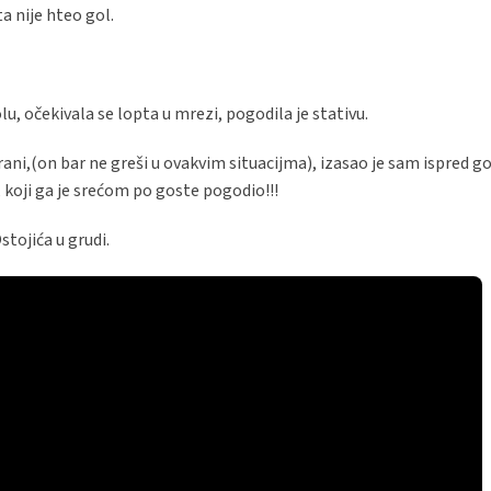
a nije hteo gol.
, očekivala se lopta u mrezi, pogodila je stativu.
ani,(on bar ne greši u ovakvim situacijma), izasao je sam ispred 
koji ga je srećom po goste pogodio!!!
stojića u grudi.