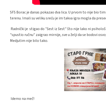
SFS Borac je danas pokazao dva lica. U prvom to nije bio ti
terenu. Imali su veliku sreću je im takva igra mogla da pres
Radnički je stigao do "šest iz šest" što nije lako ni psihol
"spustio ručnu" zaigrao mirnije, sve u želji da se bodovi osvo
Medjutim nije bilo tako.
Idemo na meč!