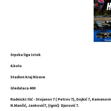
Srpska liga Istok
6.kolo
Stadion kraj Nisave
Gledalaca 400
Radnicki: Ilić - Stojanov 7 ( Petrov 7), Dojkić 7, Kamenovic
N.Mančić, Janković7, (Ignić) Djurović 7.