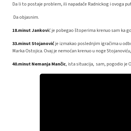
Da li to postaje problem, ili napadače Radnickog i ovoga put
Da objasnim.
18.minut
Jankovi
ć je pobegao štoperima krenuo sam ka golu
33.minut Stojanović
je izmakao poslednjim igračima u odbr
Marka Ostojica. Ovaj je nemoćan krenuo u noge Stojanoviću, 
40.minut Nemanja Mančic
, ista situacija, sam, pogodio je O