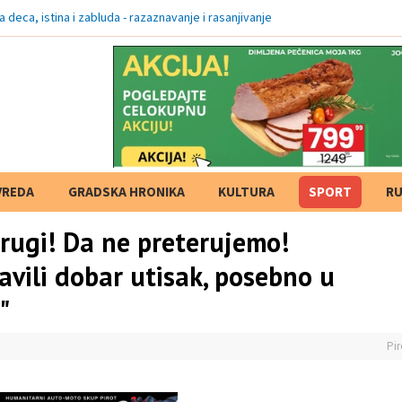
 deca, istina i zabluda - razaznavanje i rasanjivanje
VREDA
GRADSKA HRONIKA
KULTURA
SPORT
RU
 drugi! Da ne preterujemo!
tavili dobar utisak, posebno u
"
Pir