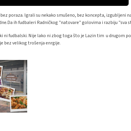
m bez poraza. Igrali su nekako smušeno, bez koncepta, izgubljeni n
edne.Da ih fudbaleri Radničkog "natovare" golovima i razbiju "sva s
oški ni fudbalski. Nije lako ni zbog toga što je Lazin tim u drugom 
je bez velikog trošenja enrgije.