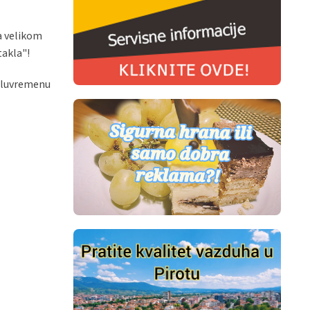
a velikom
takla"!
poluvremenu