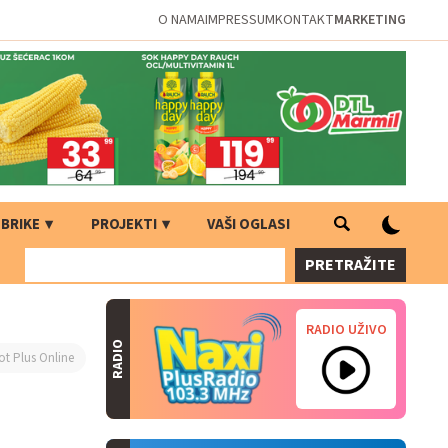
O NAMA
IMPRESSUM
KONTAKT
MARKETING
BRIKE
PROJEKTI
VAŠI OGLASI
PRETRAŽITE
RADIO UŽIVO
RADIO
ot Plus Online