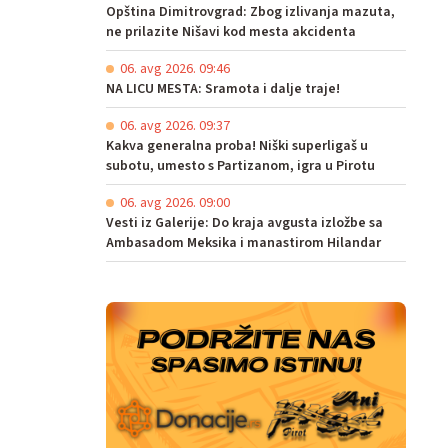
Opština Dimitrovgrad: Zbog izlivanja mazuta,
ne prilazite Nišavi kod mesta akcidenta
06. avg 2026. 09:46
NA LICU MESTA: Sramota i dalje traje!
06. avg 2026. 09:37
Kakva generalna proba! Niški superligaš u
subotu, umesto s Partizanom, igra u Pirotu
06. avg 2026. 09:00
Vesti iz Galerije: Do kraja avgusta izložbe sa
Ambasadom Meksika i manastirom Hilandar