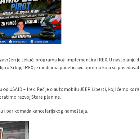
avršen je tekući programa koji implementira IREX. U nastojanju da
u Srbiji, IREX je medijima podelio svu opremu koju su posedovali I
u od USAID – Irex. Reč je o automobilu JEEP Liberti, koji ćemo koris
pratimo razvoj Stare planine.
mu i par komada kancelarijskog nameštaja.