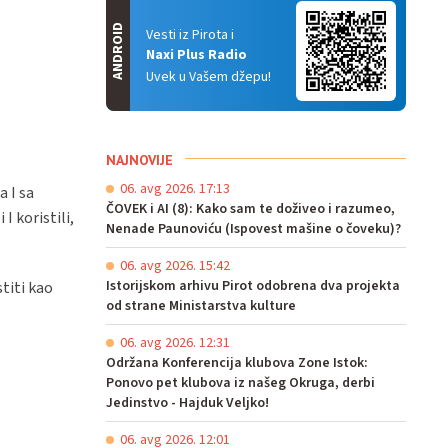
ANDROID
Vesti iz Pirota i
Naxi Plus Radio
Uvek u Vašem džepu!
NAJNOVIJE
06. avg 2026. 17:13
 I sa
ČOVEK i AI (8): Kako sam te doživeo i razumeo,
 koristili,
Nenade Paunoviću (Ispovest mašine o čoveku)?
06. avg 2026. 15:42
Istorijskom arhivu Pirot odobrena dva projekta
titi kao
od strane Ministarstva kulture
06. avg 2026. 12:31
Održana Konferencija klubova Zone Istok:
Ponovo pet klubova iz našeg Okruga, derbi
Jedinstvo - Hajduk Veljko!
06. avg 2026. 12:01