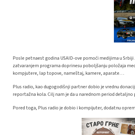
Posle petnaest godina USAID-ove pomoći medijima u Srbiji z
zatvaranjem programa doprinesu poboljšanju položaja medija 
kompjutere, lap topove, nameštaj, kamere, aparate…
Plus radio, kao dugogodišnji partner dobio je vrednu donacij
reportažna kola. Cilj nam je da u narednom period detaljno 
Pored toga, Plus radio je dobio i kompijuter, dodatnu opre