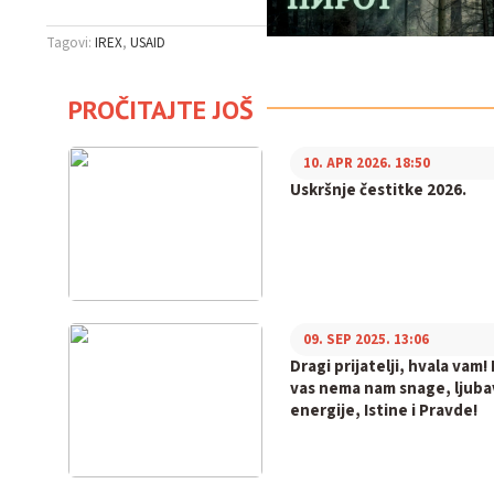
Tagovi:
IREX
USAID
PROČITAJTE JOŠ
10. APR 2026. 18:50
Uskršnje čestitke 2026.
09. SEP 2025. 13:06
Dragi prijatelji, hvala vam!
vas nema nam snage, ljuba
energije, Istine i Pravde!