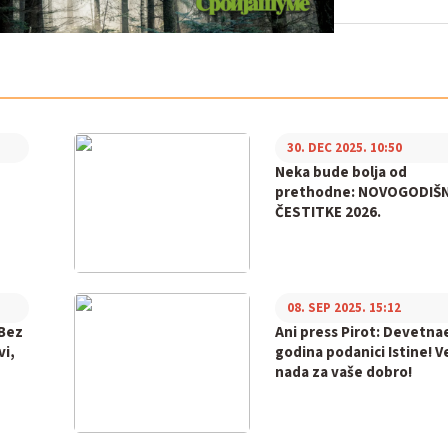
30. DEC 2025. 10:50
Neka bude bolja od
prethodne: NOVOGODIŠ
ČESTITKE 2026.
08. SEP 2025. 15:12
 Bez
Ani press Pirot: Devetna
vi,
godina podanici Istine! Ve
nada za vaše dobro!