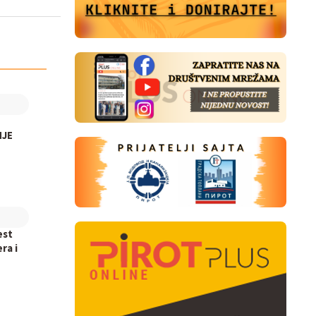
NJE
est
ra i