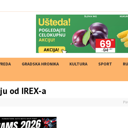
VREDA
GRADSKA HRONIKA
KULTURA
SPORT
RU
ju od IREX-a
Pir