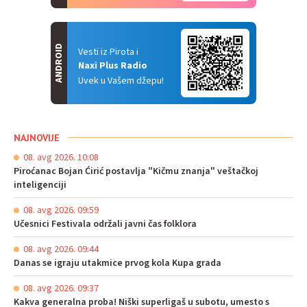
ANDROID
Vesti iz Pirota i
Naxi Plus Radio
Uvek u Vašem džepu!
NAJNOVIJE
08. avg 2026. 10:08
Piroćanac Bojan Ćirić postavlja "Kičmu znanja" veštačkoj
inteligenciji
08. avg 2026. 09:59
Učesnici Festivala održali javni čas folklora
08. avg 2026. 09:44
Danas se igraju utakmice prvog kola Kupa grada
08. avg 2026. 09:37
Kakva generalna proba! Niški superligaš u subotu, umesto s