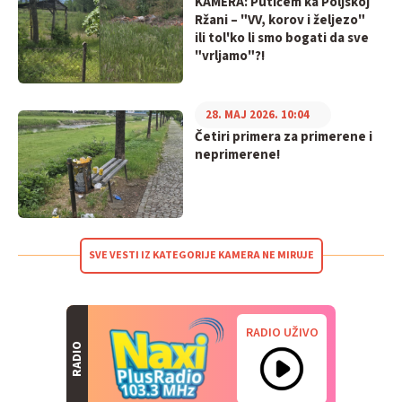
KAMERA: Putićem ka Poljskoj
Ržani – "VV, korov i željezo"
ili tol'ko li smo bogati da sve
"vrljamo"?!
28. MAJ 2026. 10:04
Četiri primera za primerene i
neprimerene!
SVE VESTI IZ KATEGORIJE KAMERA NE MIRUJE
RADIO UŽIVO
RADIO