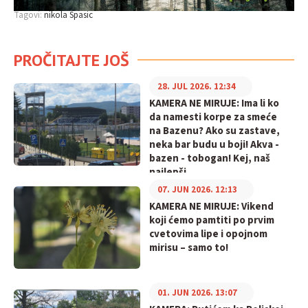
Tagovi:
nikola Spasic
PROČITAJTE JOŠ
28. JUL 2026. 12:34
KAMERA NE MIRUJE: Ima li ko
da namesti korpe za smeće
na Bazenu? Ako su zastave,
neka bar budu u boji! Akva -
bazen - tobogan! Kej, naš
najlepši
07. JUN 2026. 12:13
KAMERA NE MIRUJE: Vikend
koji ćemo pamtiti po prvim
cvetovima lipe i opojnom
mirisu – samo to!
01. JUN 2026. 13:07