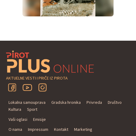
AKTUELNE VESTI I PRIČE IZ PIROTA
Lokalna samouprava
Gradska hronika
Privreda
Društvo
Kultura
Sport
Vaši oglasi
Emisije
O nama
Impressum
Kontakt
Marketing