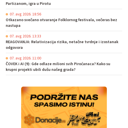
Partizanom, igra u Pirotu
07. avg 2026. 18:56
Otkazano svečano otvaranje Folklornog festivala, večeras bez
nastupa
07. avg 2026. 13:33
REAGOVANJA: Relativizacija rizika, netačne tvrdnje i izostanak
odgovora
07. avg 2026. 11:00
ČOVEK i AI (9): Gde odlaze milioni svih Piroćanaca? Kako su
krupni projekti ubili dušu našeg grada?