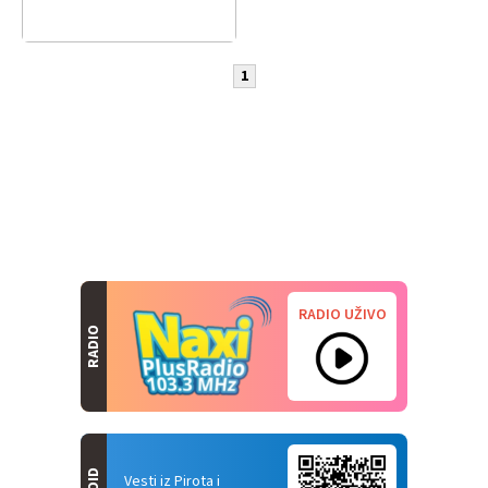
1
RADIO UŽIVO
RADIO
Vesti iz Pirota i