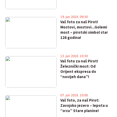
19. jun 2018. 09:30
Vaš foto za naš Pirot!
Mostovi, mostovi...Golemi
most – pirotski simbol star
126 godina!
13. jun 2018. 10:30
Vaš foto za naš Pirot!
Železnički most: Od
Orijent ekspresa do
“novijeh dana”!
07. jun 2018. 10:00
Vaš foto, za naš Pirot:
Zavojsko jezero – lepota u
“srcu” Stare planine!