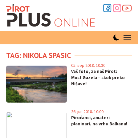
TAG: NIKOLA SPASIC
05. sep 2018. 10:30
Vaš foto, za naš Pirot:
Most Gazela – skok preko
Nišave!
26. jun 2018. 10:00
Piroćanci, amateri
planinari, na vrhu Balkana!