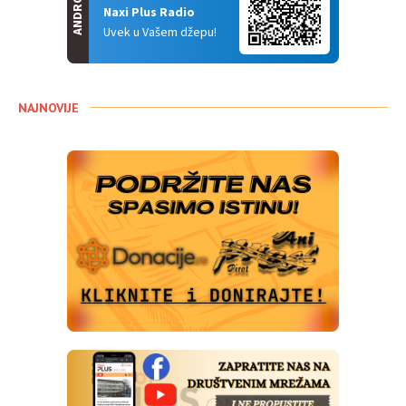
ANDROID
Naxi Plus Radio
Uvek u Vašem džepu!
NAJNOVIJE