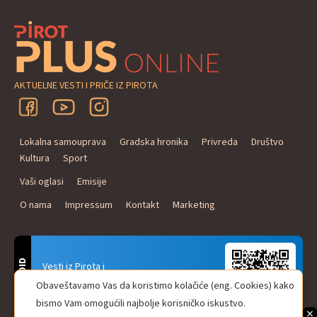
AKTUELNE VESTI I PRIČE IZ PIROTA
Lokalna samouprava
Gradska hronika
Privreda
Društvo
Kultura
Sport
Vaši oglasi
Emisije
O nama
Impressum
Kontakt
Marketing
ANDROID
Vesti iz Pirota i
Naxi Plus Radio
Obaveštavamo Vas da koristimo kolačiće (eng. Cookies) kako
Uvek u Vašem džepu!
bismo Vam omogućili najbolje korisničko iskustvo.
×