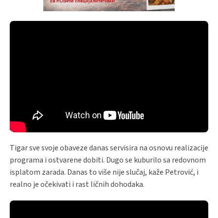
Tigar sve svoje obaveze danas servisira na osnovu realizacije
programa i ostvarene dobiti. Dugo se kuburilo sa redovnom
isplatom zarada. Danas to više nije slučaj, kaže Petrović, i
realno je očekivati i rast ličnih dohodaka.