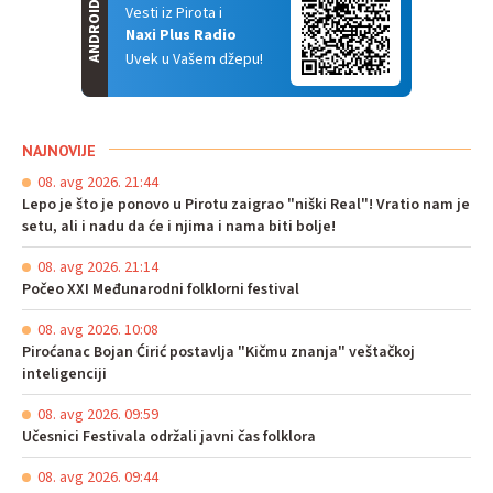
ANDROID
Vesti iz Pirota i
Naxi Plus Radio
Uvek u Vašem džepu!
NAJNOVIJE
08. avg 2026. 21:44
Lepo je što je ponovo u Pirotu zaigrao "niški Real"! Vratio nam je
setu, ali i nadu da će i njima i nama biti bolje!
08. avg 2026. 21:14
Počeo XXI Međunarodni folklorni festival
08. avg 2026. 10:08
Piroćanac Bojan Ćirić postavlja "Kičmu znanja" veštačkoj
inteligenciji
08. avg 2026. 09:59
Učesnici Festivala održali javni čas folklora
08. avg 2026. 09:44