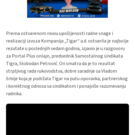
Prema ostvarenom nivou upošljenosti radne snage i
realizaciji izvoza Kompanija „Tigar“ a.d. ostvarila je najbolje
rezutate u poslednjih sedam godina, izjavio je u razgovoru
za Portal Plus onlajn, predsednik Samostalnog sindikata
Tigra, Slobodan Petrović. On smatra da je to rezultat
strpljivog rada rukovodstva, dobre saradnje sa Vladom
Srbije koja je podržala Tigar na putu oporavka, partnerskog
i korektnog odnosa sa sindikatom i ponajviše razumevanju
radnika.