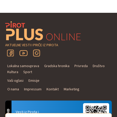
AKTUELNE VESTI I PRIČE IZ PIROTA
Lokalna samouprava
Gradska hronika
Privreda
Društvo
Kultura
Sport
Vaši oglasi
Emisije
O nama
Impressum
Kontakt
Marketing
ANDROID
Vesti iz Pirota i