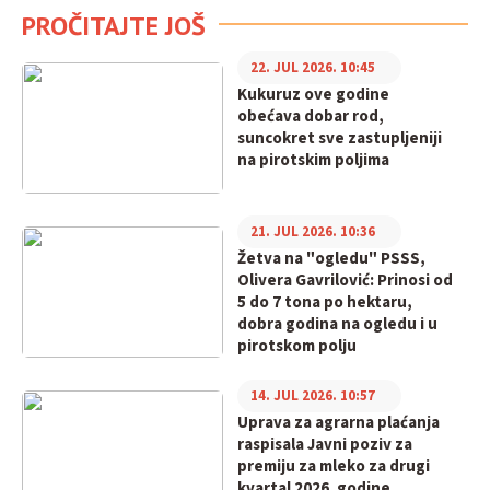
PROČITAJTE JOŠ
22. JUL 2026. 10:45
Kukuruz ove godine
obećava dobar rod,
suncokret sve zastupljeniji
na pirotskim poljima
21. JUL 2026. 10:36
Žetva na "ogledu" PSSS,
Olivera Gavrilović: Prinosi od
5 do 7 tona po hektaru,
dobra godina na ogledu i u
pirotskom polju
14. JUL 2026. 10:57
Uprava za agrarna plaćanja
raspisala Javni poziv za
premiju za mleko za drugi
kvartal 2026. godine