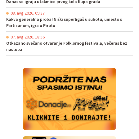
Danas se igraju utakmice prvog kola Kupa grada
08. avg 2026. 09:37
Kakva generalna proba! Niški superligaš u subotu, umesto s
Partizanom, igra u Pirotu
07. avg 2026. 18:56
Otkazano svečano otvaranje Folklornog festivala, večeras bez
nastupa