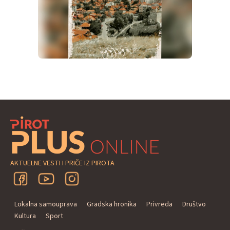
AKTUELNE VESTI I PRIČE IZ PIROTA
Lokalna samouprava
Gradska hronika
Privreda
Društvo
Kultura
Sport