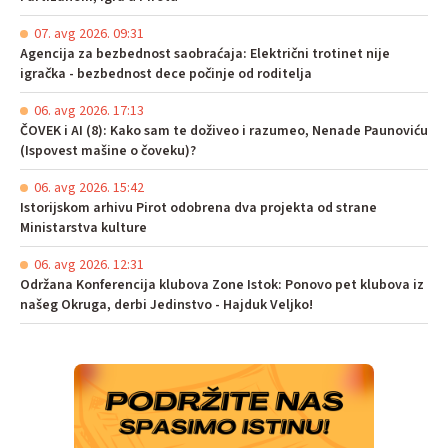
07. avg 2026. 09:31
Agencija za bezbednost saobraćaja: Električni trotinet nije
igračka - bezbednost dece počinje od roditelja
06. avg 2026. 17:13
ČOVEK i AI (8): Kako sam te doživeo i razumeo, Nenade Paunoviću
(Ispovest mašine o čoveku)?
06. avg 2026. 15:42
Istorijskom arhivu Pirot odobrena dva projekta od strane
Ministarstva kulture
06. avg 2026. 12:31
Održana Konferencija klubova Zone Istok: Ponovo pet klubova iz
našeg Okruga, derbi Jedinstvo - Hajduk Veljko!