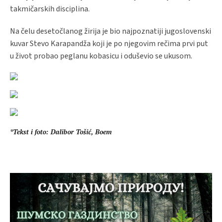
takmičarskih disciplina.
Na čelu desetočlanog žirija je bio najpoznatiji jugoslovenski
kuvar Stevo Karapandža koji je po njegovim rečima prvi put
u život probao peglanu kobasicu i oduševio se ukusom.
*Tekst i foto: Dalibor Tošić, Boem