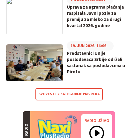
Uprava za agrarna plaćanja
raspisala Javni poziv za
premiju za mleko za drugi
kvartal 2026. godine
19. JUN 2026. 14:06
Predstavnici Unije
poslodavaca Srbije održali
sastanak sa poslodavcima u
Pirotu
SVE VESTI IZ KATEGORIJE PRIVREDA
RADIO UŽIVO
RADIO