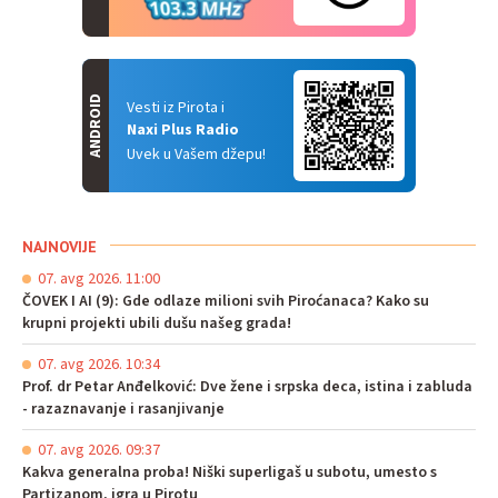
ANDROID
Vesti iz Pirota i
Naxi Plus Radio
Uvek u Vašem džepu!
NAJNOVIJE
07. avg 2026. 11:00
ČOVEK I AI (9): Gde odlaze milioni svih Piroćanaca? Kako su
krupni projekti ubili dušu našeg grada!
07. avg 2026. 10:34
Prof. dr Petar Anđelković: Dve žene i srpska deca, istina i zabluda
- razaznavanje i rasanjivanje
07. avg 2026. 09:37
Kakva generalna proba! Niški superligaš u subotu, umesto s
Partizanom, igra u Pirotu