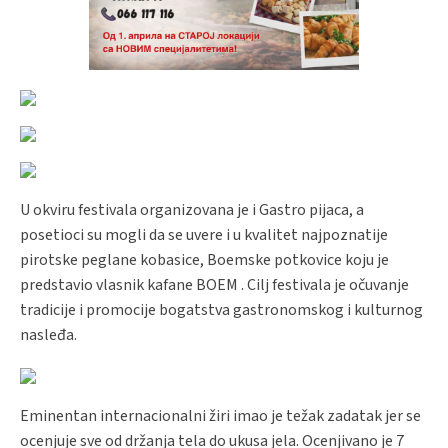
U okviru festivala organizovana je i Gastro pijaca, a
posetioci su mogli da se uvere i u kvalitet najpoznatije
pirotske peglane kobasice, Boemske potkovice koju je
predstavio vlasnik kafane BOEM . Cilj festivala je očuvanje
tradicije i promocije bogatstva gastronomskog i kulturnog
nasleđa.
Eminentan internacionalni žiri imao je težak zadatak jer se
ocenjuje sve od držanja tela do ukusa jela. Ocenjivano je 7