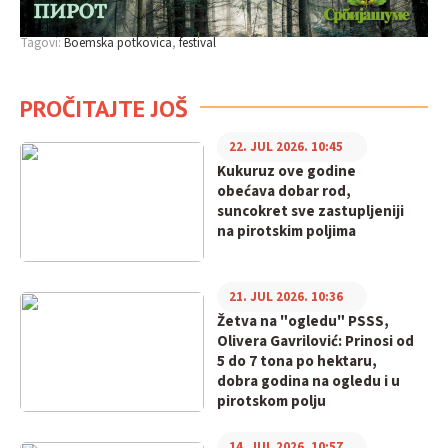
Tagovi:
Boemska potkovica
festival
PROČITAJTE JOŠ
22. JUL 2026. 10:45
Kukuruz ove godine
obećava dobar rod,
suncokret sve zastupljeniji
na pirotskim poljima
21. JUL 2026. 10:36
Žetva na "ogledu" PSSS,
Olivera Gavrilović: Prinosi od
5 do 7 tona po hektaru,
dobra godina na ogledu i u
pirotskom polju
14. JUL 2026. 10:57