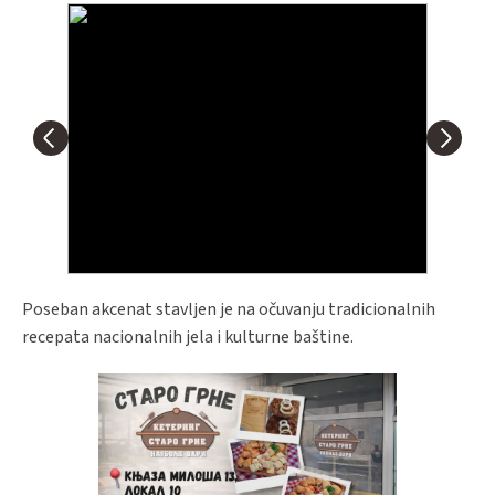
Poseban akcenat stavljen je na očuvanju tradicionalnih
recepata nacionalnih jela i kulturne baštine.