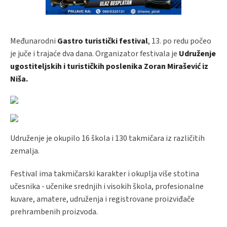
Međunarodni
Gastro turistički festival
, 13. po redu počeo
je juče i trajaće dva dana. Organizator festivala je
Udruženje
ugostiteljskih i turističkih poslenika Zoran Mirašević iz
Niša.
Udruženje je okupilo 16 škola i 130 takmičara iz različitih
zemalja.
Festival ima takmičarski karakter i okuplja više stotina
učesnika - učenike srednjih i visokih škola, profesionalne
kuvare, amatere, udruženja i registrovane proizviđače
prehrambenih proizvoda.