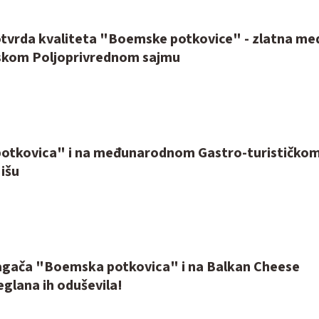
otvrda kvaliteta "Boemske potkovice" - zlatna me
skom Poljoprivrednom sajmu
otkovica" i na međunarodnom Gastro-turističko
Nišu
lagača "Boemska potkovica" i na Balkan Cheese
eglana ih oduševila!