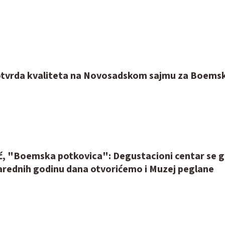
otvrda kvaliteta na Novosadskom sajmu za Boems
ić, "Boemska potkovica": Degustacioni centar se g
arednih godinu dana otvorićemo i Muzej peglane