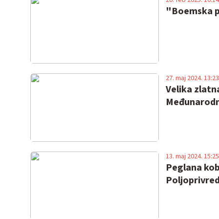
"Boemska po
27. maj 2024. 13:23
Velika zlat
Međunarodn
13. maj 2024. 15:25
Peglana koba
Poljoprivre