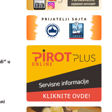
di" u
ani