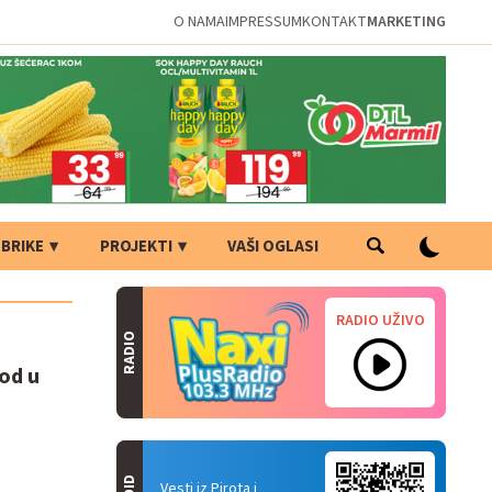
O NAMA
IMPRESSUM
KONTAKT
MARKETING
BRIKE
PROJEKTI
VAŠI OGLASI
RADIO UŽIVO
RADIO
od u
Vesti iz Pirota i