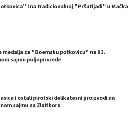
tkovica" i na tradicionalnoj "Pršutijadi" u Mačk
na medalja za "Boemsku potkovicu" na 91.
om sajmu poljoprivrede
sica i ostali pirotski delikatesni proizvodi na
dnom sajmu na Zlatiboru