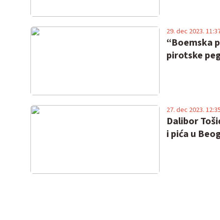
29. dec 2023. 11:3
“Boemska po
pirotske pe
27. dec 2023. 12:3
Dalibor Toši
i pića u Beo