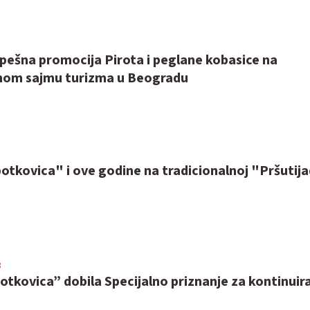
pešna promocija Pirota i peglane kobasice na
om sajmu turizma u Beogradu
tkovica" i ove godine na tradicionalnoj "Pršutija
3
tkovica” dobila Specijalno priznanje za kontinuir