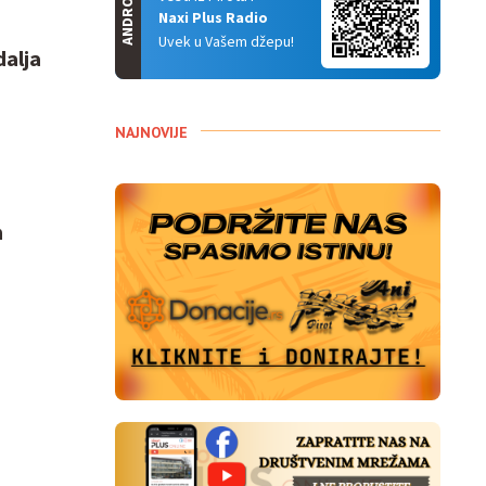
ANDROID
Naxi Plus Radio
Uvek u Vašem džepu!
dalja
NAJNOVIJE
m