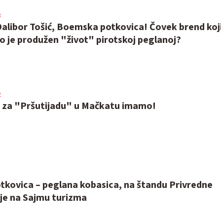
3
alibor Tošić, Boemska potkovica! Čovek brend koj
o je produžen "život" pirotskoj peglanoj?
2
u za "Pršutijadu" u Mačkatu imamo!
kovica – peglana kobasica, na štandu Privredne
je na Sajmu turizma