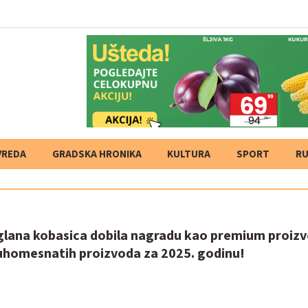
VREDA
GRADSKA HRONIKA
KULTURA
SPORT
RU
glana kobasica dobila nagradu kao premium proizv
suhomesnatih proizvoda za 2025. godinu!