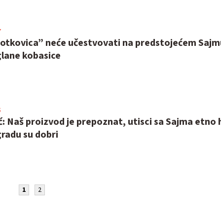
7
tkovica” neće učestvovati na predstojećem Sajm
glane kobasice
5
ć: Naš proizvod je prepoznat, utisci sa Sajma etno
gradu su dobri
1
2