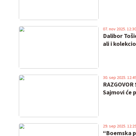
07. nov 2025. 12:3
Dalibor Toši
ali i kolekci
30. sep 2025. 12:4
RAZGOVOR S 
Sajmovi će p
29. sep 2025. 12:2
“Boemska pot