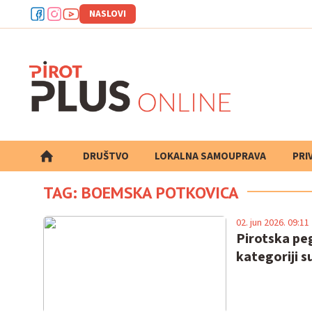
NASLOVI
DRUŠTVO
LOKALNA SAMOUPRAVA
PRETRAGA
PRI
TAG: BOEMSKA POTKOVICA
02. jun 2026. 09:11
Pirotska pe
kategoriji 