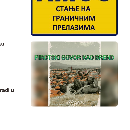
ku
radi u