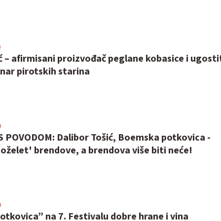
0
ć – afirmisani proizvođač peglane kobasice i ugostit
onar pirotskih starina
9
POVODOM: Dalibor Tošić, Boemska potkovica -
oželet' brendove, a brendova više biti neće!
9
kovica” na 7. Festivalu dobre hrane i vina