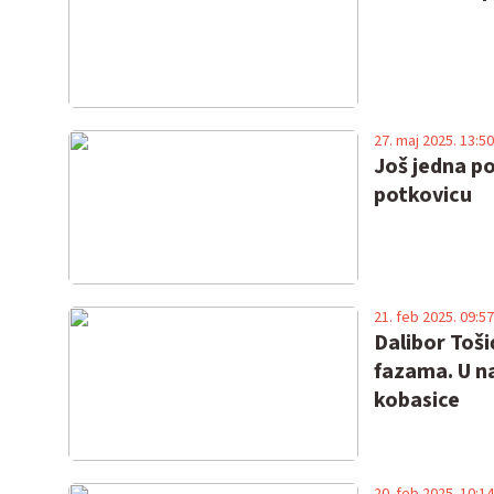
27. maj 2025. 13:50
Još jedna p
potkovicu
21. feb 2025. 09:57
Dalibor Toš
fazama. U n
kobasice
20. feb 2025. 10:14