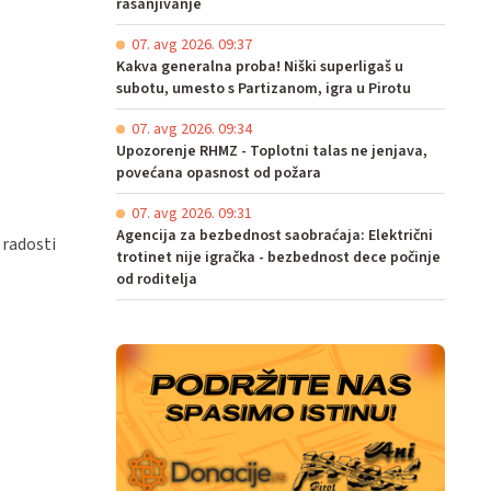
rasanjivanje
07. avg 2026. 09:37
Kakva generalna proba! Niški superligaš u
subotu, umesto s Partizanom, igra u Pirotu
07. avg 2026. 09:34
Upozorenje RHMZ - Toplotni talas ne jenjava,
povećana opasnost od požara
07. avg 2026. 09:31
Agencija za bezbednost saobraćaja: Električni
 radosti
trotinet nije igračka - bezbednost dece počinje
od roditelja