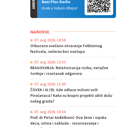
ANDROID
Naxi Plus Radio
Uvek u Vašem džepu!
NAJNOVIJE
07. avg 2026. 18:56
Otkazano svečano otvaranje Folklornog
festivala, večeras bez nastupa
07. avg 2026. 13:33
REAGOVANJA: Relativizacija rizika, netačne
tvrdnje i izostanak odgovora
07. avg 2026. 11:00
ČOVEK i AI (9): Gde odlaze milioni svih
Piroćanaca? Kako su krupni projekti ubili dušu
našeg grada?
07. avg 2026. 10:34
Prof. dr Petar Anđelković: Dve žene i srpska
deca, istina i zabluda - razaznavanje i