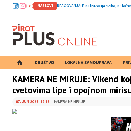
NASLOVI
REAGOVANJA: Relativizacija rizika, netačn
DRUŠTVO
LOKALNA SAMOUPRAVA
PRETRAGA
PRI
KAMERA NE MIRUJE: Vikend koj
cvetovima lipe i opojnom miris
07. JUN 2026. 12:13
KAMERA NE MIRUJE