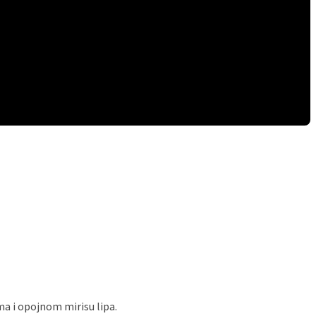
a i opojnom mirisu lipa.