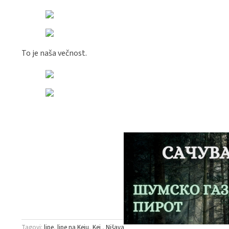
To je naša večnost.
Tagovi:
lipe
lipe na Keju
Kej
Nišava