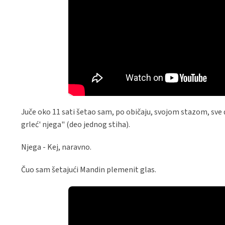
Juče oko 11 sati šetao sam, po običaju, svojom stazom, sve 
grleć' njega" (deo jednog stiha).
Njega - Kej, naravno.
Čuo sam šetajući Mandin plemenit glas.