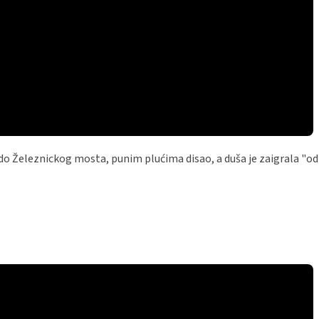
do Železnickog mosta, punim plućima disao, a duša je zaigrala "od