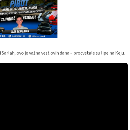
 Sarlah, ovo je važna vest ovih dana – procvetale su lipe na Keju.