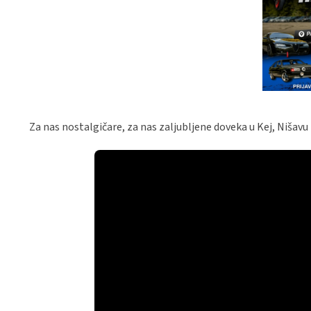
Za nas nostalgičare, za nas zaljubljene doveka u Kej, Nišavu i