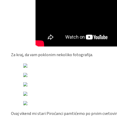
Za kraj, da vam poklonim nekoliko fotografija.
Ovaj vikend mi stari Piroćanci pamtićemo po prvim cvetovim