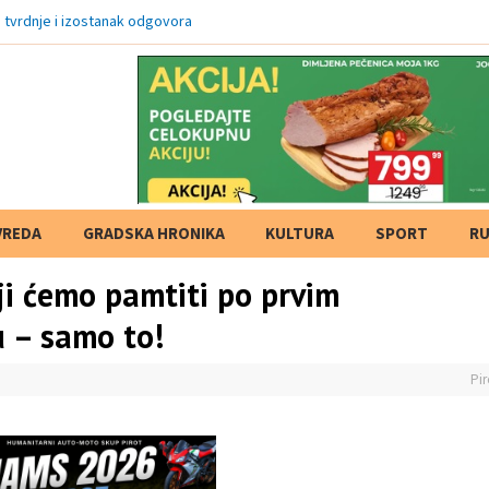
e tvrdnje i izostanak odgovora
VREDA
GRADSKA HRONIKA
KULTURA
SPORT
RU
i ćemo pamtiti po prvim
u – samo to!
Pir