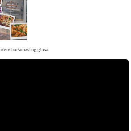
vačem baršunastog glasa.