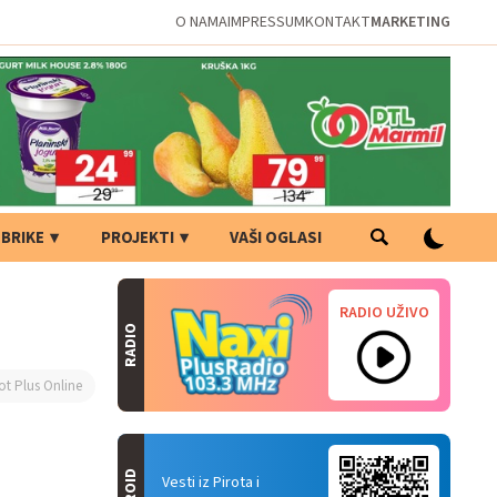
O NAMA
IMPRESSUM
KONTAKT
MARKETING
BRIKE
PROJEKTI
VAŠI OGLASI
RADIO UŽIVO
RADIO
ot Plus Online
Vesti iz Pirota i