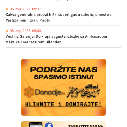
06. avg 2026. 09:37
Kakva generalna proba! Niški superligaš u subotu, umesto s
Partizanom, igra u Pirotu
06. avg 2026. 09:00
Vesti iz Galerije: Do kraja avgusta izložbe sa Ambasadom
Meksika i manastirom Hilandar