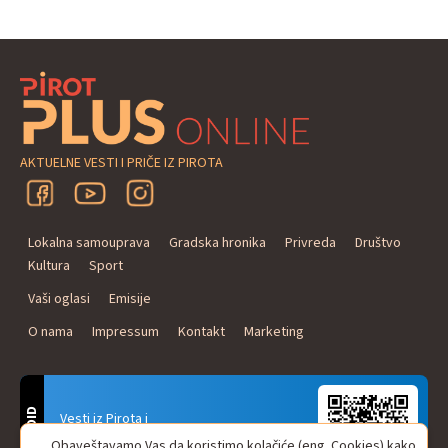
AKTUELNE VESTI I PRIČE IZ PIROTA
Lokalna samouprava
Gradska hronika
Privreda
Društvo
Kultura
Sport
Vaši oglasi
Emisije
O nama
Impressum
Kontakt
Marketing
ANDROID
Vesti iz Pirota i
Naxi Plus Radio
Obaveštavamo Vas da koristimo kolačiće (eng. Cookies) kako