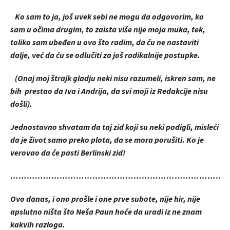
Ko sam to ja, još uvek sebi ne mogu da odgovorim, ko
sam u očima drugim, to zaista više nije moja muka, tek,
toliko sam ubeđen u ovo što radim, da ću ne nastaviti
dalje, već da ću se odlučiti za još radikalnije postupke.
(Onaj moj štrajk gladju neki nisu razumeli, iskren sam, ne
bih prestao da Iva i Andrija, da svi moji iz Redakcije nisu
došli).
Jednostavno shvatam da taj zid koji su neki podigli, misleći
da je život samo preko plota, da se mora porušiti. Ko je
verovao da će pasti Berlinski zid!
……………………………………………………………………
Ovo danas, i ono prošle i one prve subote, nije hir, nije
apslutno ništa što Neša Paun hoće da uradi iz ne znam
kakvih razloga.