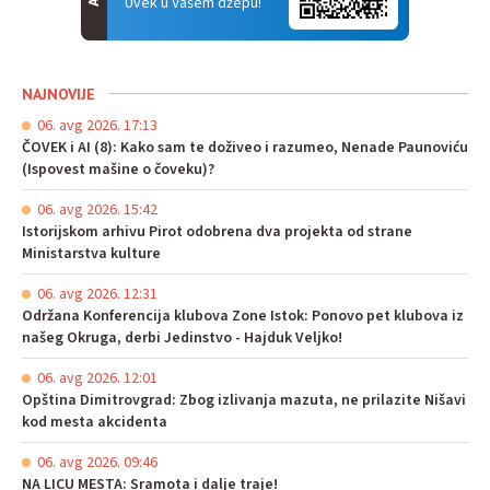
Uvek u Vašem džepu!
NAJNOVIJE
06. avg 2026. 17:13
ČOVEK i AI (8): Kako sam te doživeo i razumeo, Nenade Paunoviću
(Ispovest mašine o čoveku)?
06. avg 2026. 15:42
Istorijskom arhivu Pirot odobrena dva projekta od strane
Ministarstva kulture
06. avg 2026. 12:31
Održana Konferencija klubova Zone Istok: Ponovo pet klubova iz
našeg Okruga, derbi Jedinstvo - Hajduk Veljko!
06. avg 2026. 12:01
Opština Dimitrovgrad: Zbog izlivanja mazuta, ne prilazite Nišavi
kod mesta akcidenta
06. avg 2026. 09:46
NA LICU MESTA: Sramota i dalje traje!