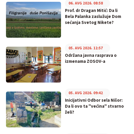
06. AVG 2026. 08:58
Prof. dr Dragan Mitić: Da li
Bela Palanka zaslužuje Dom
sećanja Svetog Nikete?
05. AVG 2026. 12:57
Održana javna rasprava o
izmenama ZOSOV-a
05. AVG 2026. 09:42
Inicijativni Odbor sela Nišor:
Da li ovo ta "većina" stvarno
želi?