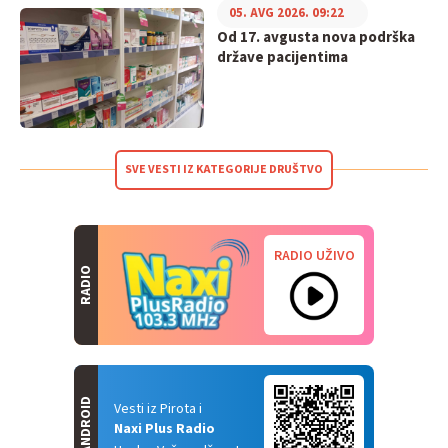
05. AVG 2026. 09:22
Od 17. avgusta nova podrška
države pacijentima
SVE VESTI IZ KATEGORIJE DRUŠTVO
RADIO UŽIVO
RADIO
ANDROID
Vesti iz Pirota i
Naxi Plus Radio