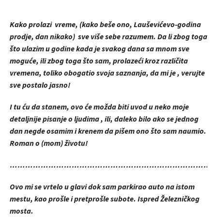
Kako prolazi vreme, (kako beše ono, Lauševićevo-godina
prodje, dan nikako) sve više sebe razumem. Da li zbog toga
što ulazim u godine kada je svakog dana sa mnom sve
moguće, ili zbog toga što sam, prolazeći kroz različita
vremena, toliko obogatio svoja saznanja, da mi je , verujte
sve postalo jasno!
I tu ću da stanem, ovo će možda biti uvod u neko moje
detaljnije pisanje o ljudima , ili, daleko bilo ako se jednog
dan negde osamim i krenem da pišem ono što sam naumio.
Roman o (mom) životu!
……………………………………………………………………
Ovo mi se vrtelo u glavi dok sam parkirao auto na istom
mestu, kao prošle i pretprošle subote. Ispred Železničkog
mosta.