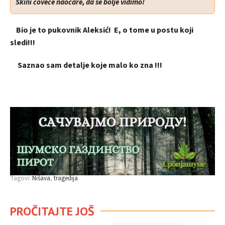
Skini čoveče naočare, da se bolje vidimo!
Bio je to pukovnik Aleksić! E, o tome u postu koji
sledi!!!
Saznao sam detalje koje malo ko zna !!!
Tagovi:
Nišava
tragedija
PROČITAJTE JOŠ