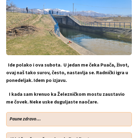
Ide polako i ova subota. U jedan me čeka Puača, život,
ovaj naš tako surov, često, nastavlja se. Radnički igra u
ponedeljak. Idem po izjavu.
I kada sam krenuo ka Železničkom mostu zaustavio
me čovek. Neke uske duguljaste naočare.
Paune zdravo…