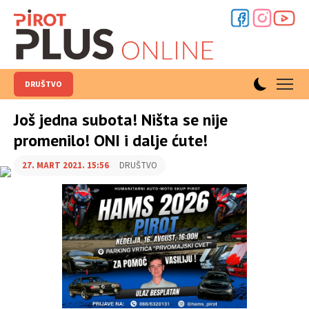
DRUŠTVO
Još jedna subota! Ništa se nije
promenilo! ONI i dalje ćute!
27. MART 2021. 15:56
DRUŠTVO