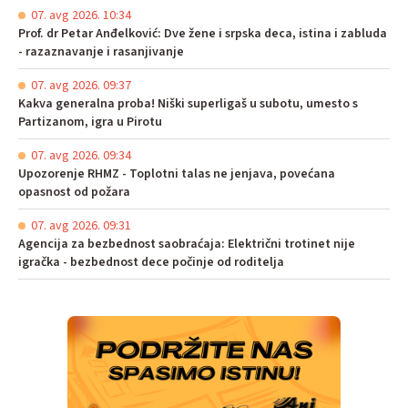
07. avg 2026. 10:34
Prof. dr Petar Anđelković: Dve žene i srpska deca, istina i zabluda
- razaznavanje i rasanjivanje
07. avg 2026. 09:37
Kakva generalna proba! Niški superligaš u subotu, umesto s
Partizanom, igra u Pirotu
07. avg 2026. 09:34
Upozorenje RHMZ - Toplotni talas ne jenjava, povećana
opasnost od požara
07. avg 2026. 09:31
Agencija za bezbednost saobraćaja: Električni trotinet nije
igračka - bezbednost dece počinje od roditelja