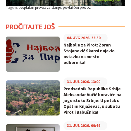
Tagovi:
besplatan prevoz za starije
povlašćen prevoz
PROČITAJTE JOŠ
04. AVG 2026. 22:30
Najbolje za Pirot: Zoran
Stojanović Skansi najavio
ostavku na mesto
odbornika!
31. JUL 2026. 13:00
Predsednik Republike Srbije
Aleksandar Vučić boraviće na
jugoistoku Srbije: U petak u
Opštini Knjaževac, u subotu
Pirot i Babušnica!
31. JUL 2026. 09:49