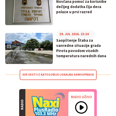
Novčana pomoć za korisnike
dečijeg dodatka čija deca
polaze u prvi razred
29. JUL 2026. 15:24
Saopštenje Štaba za
vanredne situacije grada
Pirota povodom visokih
temperatura narednih dana
SVE VESTI IZ KATEGORIJE LOKALNA SAMOUPRAVA
RADIO UŽIVO
RADIO