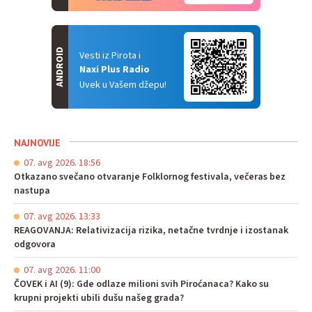
ANDROID
Vesti iz Pirota i
Naxi Plus Radio
Uvek u Vašem džepu!
NAJNOVIJE
07. avg 2026. 18:56
Otkazano svečano otvaranje Folklornog festivala, večeras bez
nastupa
07. avg 2026. 13:33
REAGOVANJA: Relativizacija rizika, netačne tvrdnje i izostanak
odgovora
07. avg 2026. 11:00
ČOVEK i AI (9): Gde odlaze milioni svih Piroćanaca? Kako su
krupni projekti ubili dušu našeg grada?