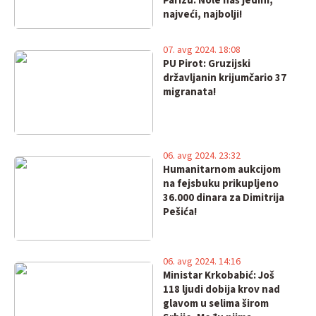
Parizu. Nole naš jedini,
najveći, najbolji!
07. avg 2024. 18:08
PU Pirot: Gruzijski
državljanin krijumčario 37
migranata!
06. avg 2024. 23:32
Humanitarnom aukcijom
na fejsbuku prikupljeno
36.000 dinara za Dimitrija
Pešića!
06. avg 2024. 14:16
Ministar Krkobabić: Još
118 ljudi dobija krov nad
glavom u selima širom