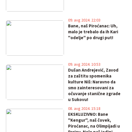
09. avg 2024. 22:03
Bane, naš Piroćanac: Uh,
malo je trebalo da ih Kari
"odelje" po drugi put!
09. avg 2024. 10:53
Dušan Andrejević, Zavod
za zaštitu spomenika
kulture Niš: Naravno da
smo zainteresovani za
očuvanje stanične zgrade
u Sukovu!
08. avg 2024. 15:18
EKSKLUZIVNO: Bane
"Kengur", naš čovek,
Piroćanac, na Olimpijadi u