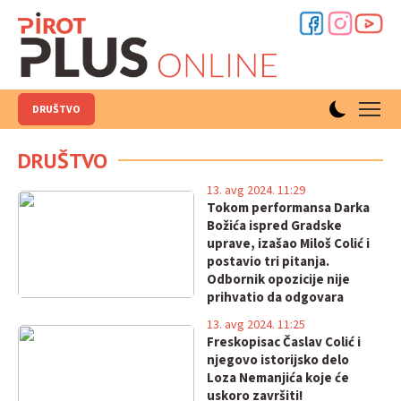
DRUŠTVO
DRUŠTVO
13. avg 2024. 11:29
Tokom performansa Darka
Božića ispred Gradske
uprave, izašao Miloš Colić i
postavio tri pitanja.
Odbornik opozicije nije
prihvatio da odgovara
13. avg 2024. 11:25
Freskopisac Časlav Colić i
njegovo istorijsko delo
Loza Nemanjića koje će
uskoro završiti!