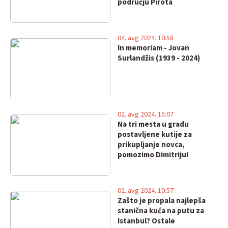
području Pirota
04. avg 2024. 10:58
In memoriam - Jovan
Surlandžis (1939 - 2024)
02. avg 2024. 15:07
Na tri mesta u gradu
postavljene kutije za
prikupljanje novca,
pomozimo Dimitriju!
02. avg 2024. 10:57
Zašto je propala najlepša
stanična kuća na putu za
Istanbul? Ostale