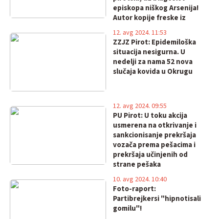
episkopa niškog Arsenija!
Autor kopije freske iz
Crkve u Staničenju
12. avg 2024. 11:53
freskopisac Časlav Colić!
ZZJZ Pirot: Epidemiloška
situacija nesigurna. U
nedelji za nama 52 nova
slučaja kovida u Okrugu
12. avg 2024. 09:55
PU Pirot: U toku akcija
usmerena na otkrivanje i
sankcionisanje prekršaja
vozača prema pešacima i
prekršaja učinjenih od
strane pešaka
10. avg 2024. 10:40
Foto-raport:
Partibrejkersi "hipnotisali
gomilu"!