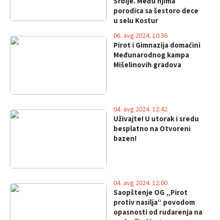
Srbije. Među njima
porodica sa šestoro dece
u selu Kostur
06. avg 2024. 10:36
Pirot i Gimnazija domaćini
Međunarodnog kampa
Mišelinovih gradova
04. avg 2024. 12:42
Uživajte! U utorak i sredu
besplatno na Otvoreni
bazen!
04. avg 2024. 12:00
Saopštenje OG „Pirot
protiv nasilja“ povodom
opasnosti od rudarenja na