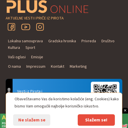
AKTUELNE VESTI I PRIČE IZ PIROTA
Lokalna samouprava
Gradska hronika
Privreda
Društvo
Kultura
Sport
Vaši oglasi
Emisije
O nama
Impressum
Kontakt
Marketing
ANDROID
Vesti iz Pirota i
Naxi Plus Radio
Obaveštavamo Vas da koristimo kolačiće (eng. Cookies) kako
Uvek u Vašem džepu!
bismo Vam omogućili najbolje korisničko iskustvo.
×
Ne slažem se
Slažem se!
© Pirot plus online - internet portal. Sva prava zadržana.