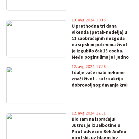
13. avg 2024. 10:15
U prethodna tri dana
vikenda (petak-nedelja) u
11 saobraćajnih nezgoda
na srpskim putevima život
je izgubilo čak 13 osoba.
Među poginulima je i jedno
dete
12. avg 2024. 17:58
I dalje vaše malo nekome
znači život - sutra akcija
dobrovoljnog davanja krvi
12. avg 2024. 12:31
Bio sam na ispraćaju!
Jutros je iz Jalbotine u
Pirot odvezen Beli Anđeo
pirotski, uz blagoslov