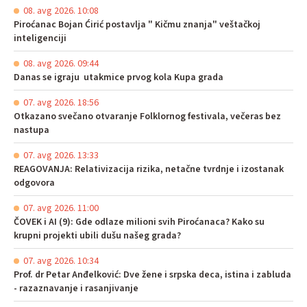
08. avg 2026. 10:08
Piroćanac Bojan Ćirić postavlja " Kičmu znanja" veštačkoj
inteligenciji
08. avg 2026. 09:44
Danas se igraju utakmice prvog kola Kupa grada
07. avg 2026. 18:56
Otkazano svečano otvaranje Folklornog festivala, večeras bez
nastupa
07. avg 2026. 13:33
REAGOVANJA: Relativizacija rizika, netačne tvrdnje i izostanak
odgovora
07. avg 2026. 11:00
ČOVEK i AI (9): Gde odlaze milioni svih Piroćanaca? Kako su
krupni projekti ubili dušu našeg grada?
07. avg 2026. 10:34
Prof. dr Petar Anđelković: Dve žene i srpska deca, istina i zabluda
- razaznavanje i rasanjivanje