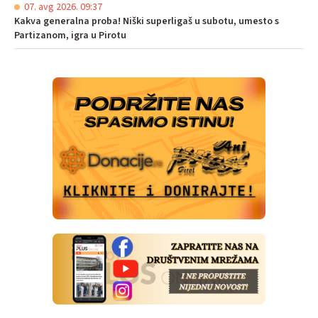
07. avg 2026. 09:37
Kakva generalna proba! Niški superligaš u subotu, umesto s
Partizanom, igra u Pirotu