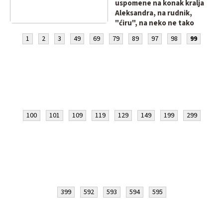
uspomene na konak kralja
Aleksandra, na rudnik,
"ćiru", na neko ne tako
davno doba!
1
2
3
49
69
79
89
97
98
99
100
101
109
119
129
149
199
299
399
592
593
594
595