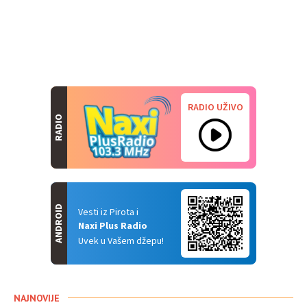
RADIO UŽIVO
RADIO
ANDROID
Vesti iz Pirota i
Naxi Plus Radio
Uvek u Vašem džepu!
NAJNOVIJE