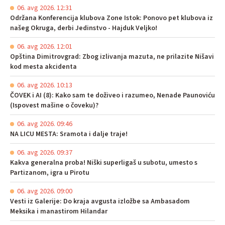
06. avg 2026. 12:31
Održana Konferencija klubova Zone Istok: Ponovo pet klubova iz
našeg Okruga, derbi Jedinstvo - Hajduk Veljko!
06. avg 2026. 12:01
Opština Dimitrovgrad: Zbog izlivanja mazuta, ne prilazite Nišavi
kod mesta akcidenta
06. avg 2026. 10:13
ČOVEK i AI (8): Kako sam te doživeo i razumeo, Nenade Paunoviću
(Ispovest mašine o čoveku)?
06. avg 2026. 09:46
NA LICU MESTA: Sramota i dalje traje!
06. avg 2026. 09:37
Kakva generalna proba! Niški superligaš u subotu, umesto s
Partizanom, igra u Pirotu
06. avg 2026. 09:00
Vesti iz Galerije: Do kraja avgusta izložbe sa Ambasadom
Meksika i manastirom Hilandar