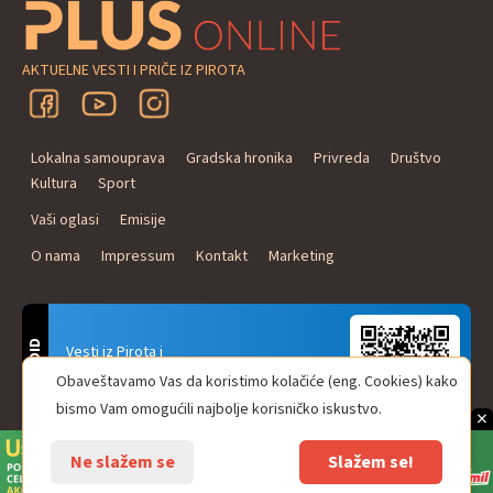
AKTUELNE VESTI I PRIČE IZ PIROTA
Lokalna samouprava
Gradska hronika
Privreda
Društvo
Kultura
Sport
Vaši oglasi
Emisije
O nama
Impressum
Kontakt
Marketing
ANDROID
Vesti iz Pirota i
Naxi Plus Radio
Obaveštavamo Vas da koristimo kolačiće (eng. Cookies) kako
Uvek u Vašem džepu!
bismo Vam omogućili najbolje korisničko iskustvo.
×
Ne slažem se
Slažem se!
© Pirot plus online - internet portal. Sva prava zadržana.