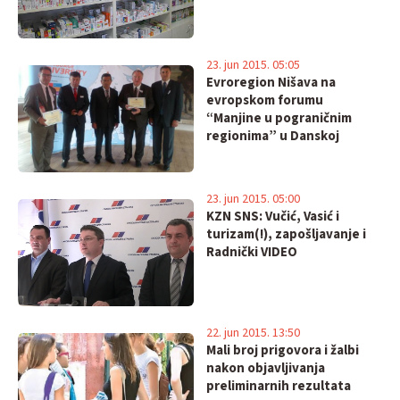
23. jun 2015. 05:05
Evroregion Nišava na
evropskom forumu
“Manjine u pograničnim
regionima” u Danskoj
23. jun 2015. 05:00
KZN SNS: Vučić, Vasić i
turizam(!), zapošljavanje i
Radnički VIDEO
22. jun 2015. 13:50
Mali broj prigovora i žalbi
nakon objavljivanja
preliminarnih rezultata