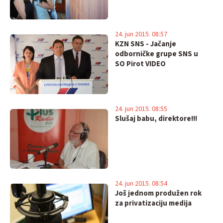
24. jun 2015. 08:57
KZN SNS - Jačanje
odborničke grupe SNS u
SO Pirot VIDEO
24. jun 2015. 08:55
Slušaj babu, direktore!!!
24. jun 2015. 08:54
Još jednom produžen rok
za privatizaciju medija