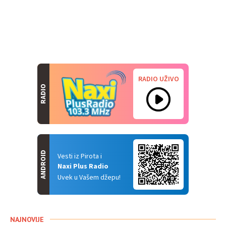
RADIO UŽIVO
RADIO
ANDROID
Vesti iz Pirota i
Naxi Plus Radio
Uvek u Vašem džepu!
NAJNOVIJE