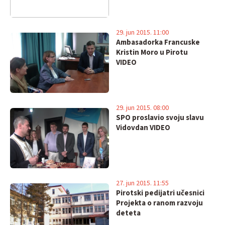
29. jun 2015. 11:00
Ambasadorka Francuske
Kristin Moro u Pirotu
VIDEO
29. jun 2015. 08:00
SPO proslavio svoju slavu
Vidovdan VIDEO
27. jun 2015. 11:55
Pirotski pedijatri učesnici
Projekta o ranom razvoju
deteta