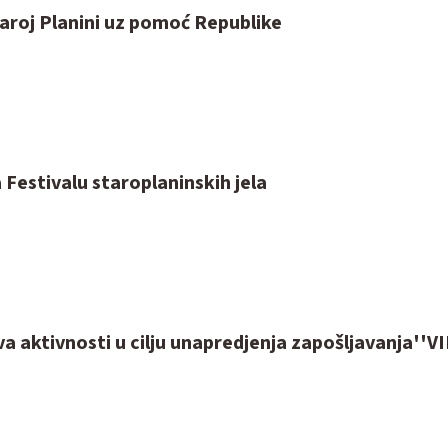
aroj Planini uz pomoć Republike
 Festivalu staroplaninskih jela
a aktivnosti u cilju unapredjenja zapošljavanja''V