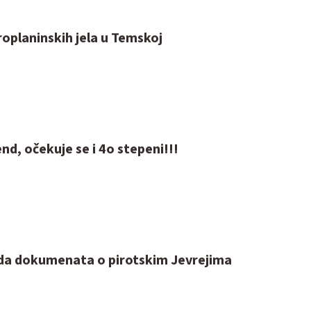
roplaninskih jela u Temskoj
end, očekuje se i 4o stepeni!!!
da dokumenata o pirotskim Jevrejima