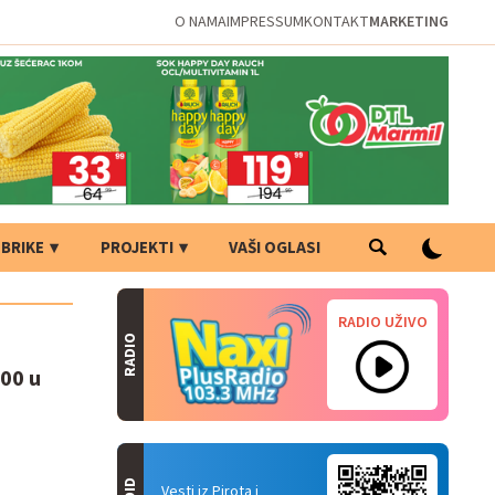
O NAMA
IMPRESSUM
KONTAKT
MARKETING
BRIKE
PROJEKTI
VAŠI OGLASI
RADIO UŽIVO
RADIO
500 u
Vesti iz Pirota i