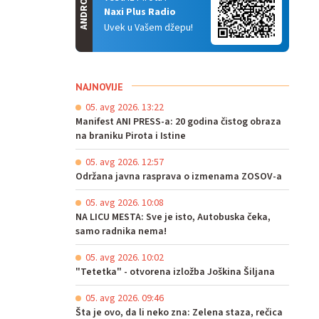
ANDROID
Naxi Plus Radio
Uvek u Vašem džepu!
NAJNOVIJE
05. avg 2026. 13:22
Manifest ANI PRESS-a: 20 godina čistog obraza
na braniku Pirota i Istine
05. avg 2026. 12:57
Održana javna rasprava o izmenama ZOSOV-a
05. avg 2026. 10:08
NA LICU MESTA: Sve je isto, Autobuska čeka,
samo radnika nema!
05. avg 2026. 10:02
"Tetetka" - otvorena izložba Joškina Šiljana
05. avg 2026. 09:46
Šta je ovo, da li neko zna: Zelena staza, rečica