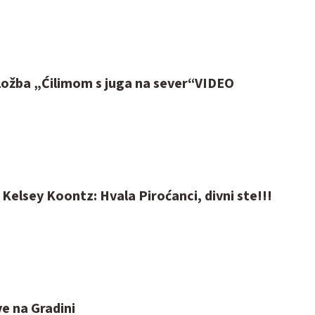
ložba „Ćilimom s juga na sever“VIDEO
elsey Koontz: Hvala Piroćanci, divni ste!!!
e na Gradini