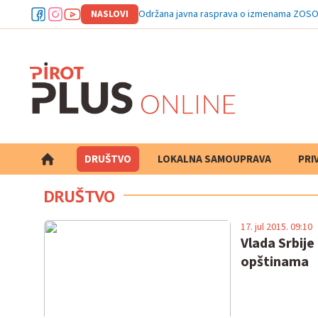
NASLOVI
Održana javna rasprava o izmenama ZOSO
DRUŠTVO
LOKALNA SAMOUPRAVA
PRETRAGA
PRI
DRUŠTVO
17. jul 2015. 09:10
Vlada Srbije
opštinama