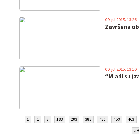
09. jul 2015. 13:26
Završena ob
09. jul 2015. 13:10
“Mladi su (z
1
2
3
183
283
383
433
453
463
59