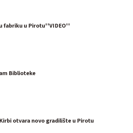
u fabriku u Pirotu''VIDEO''
ram Biblioteke
rbi otvara novo gradilište u Pirotu