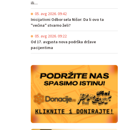
ili...
05. avg 2026. 09:42
Inicijativni Odbor sela Nišor: Da li ovo ta
"većina" stvarno želi?
05. avg 2026. 09:22
Od 17. avgusta nova podrška države
pacijentima