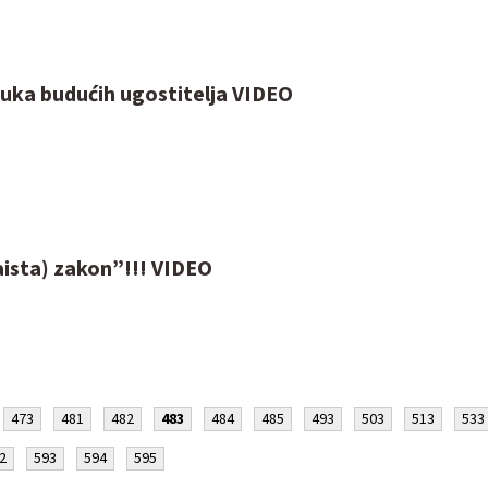
uka budućih ugostitelja VIDEO
aista) zakon”!!! VIDEO
473
481
482
483
484
485
493
503
513
533
2
593
594
595