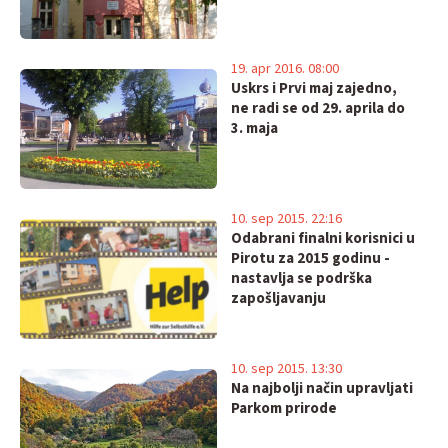
19. apr 2016. 08:00
Uskrs i Prvi maj zajedno,
ne radi se od 29. aprila do
3. maja
10. sep 2015. 22:16
Odabrani finalni korisnici u
Pirotu za 2015 godinu -
nastavlja se podrška
zapošljavanju
10. sep 2015. 13:30
Na najbolji način upravljati
Parkom prirode