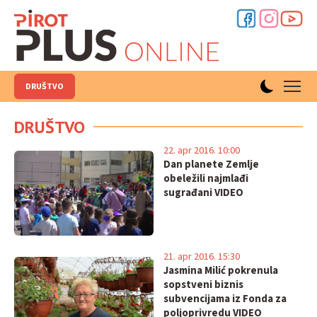
DRUŠTVO
DRUŠTVO
22. apr 2016. 10:00
Dan planete Zemlje
obeležili najmlađi
sugrađani VIDEO
21. apr 2016. 15:30
Jasmina Milić pokrenula
sopstveni biznis
subvencijama iz Fonda za
poljoprivredu VIDEO