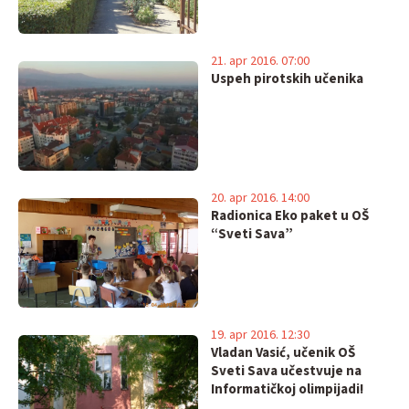
21. apr 2016. 07:00
Uspeh pirotskih učenika
20. apr 2016. 14:00
Radionica Eko paket u OŠ
“Sveti Sava”
19. apr 2016. 12:30
Vladan Vasić, učenik OŠ
Sveti Sava učestvuje na
Informatičkoj olimpijadi!