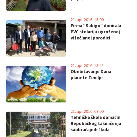
21. apr 2016. 15:00
Firma "Sabigo" donirala
PVC stolariju ugroženoj
višečlanoj porodici
21. apr 2016. 13:45
Obeležavanje Dana
planete Zemlje
21. apr 2016. 08:00
Tehnička škola domaćin
Republičkog takmičenja
saobraćajnih škola