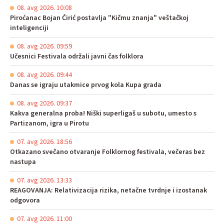
08. avg 2026. 10:08
Piroćanac Bojan Ćirić postavlja "Kičmu znanja" veštačkoj
inteligenciji
08. avg 2026. 09:59
Učesnici Festivala održali javni čas folklora
08. avg 2026. 09:44
Danas se igraju utakmice prvog kola Kupa grada
08. avg 2026. 09:37
Kakva generalna proba! Niški superligaš u subotu, umesto s
Partizanom, igra u Pirotu
07. avg 2026. 18:56
Otkazano svečano otvaranje Folklornog festivala, večeras bez
nastupa
07. avg 2026. 13:33
REAGOVANJA: Relativizacija rizika, netačne tvrdnje i izostanak
odgovora
07. avg 2026. 11:00