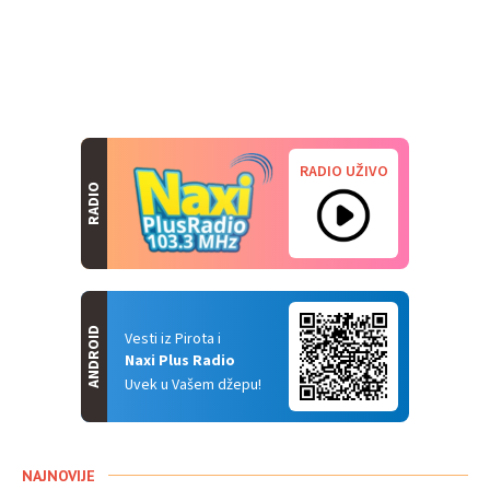
RADIO UŽIVO
RADIO
ANDROID
Vesti iz Pirota i
Naxi Plus Radio
Uvek u Vašem džepu!
NAJNOVIJE