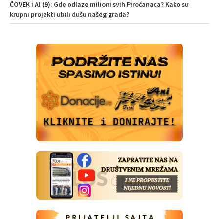
ČOVEK i AI (9): Gde odlaze milioni svih Piroćanaca? Kako su
krupni projekti ubili dušu našeg grada?