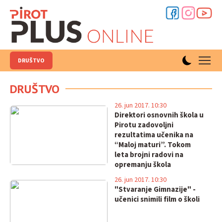
DRUŠTVO
DRUŠTVO
26. jun 2017. 10:30
Direktori osnovnih škola u
Pirotu zadovoljni
rezultatima učenika na
“Maloj maturi”. Tokom
leta brojni radovi na
opremanju škola
26. jun 2017. 10:30
"Stvaranje Gimnazije" -
učenici snimili film o školi