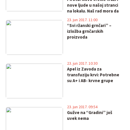
nove ljude u našoj stranci
na lokalu. Naš rad mora da
bude u funkciji daljeg
23. jun 2017. 11:00
razvoja grada!
“Svi ržanski grnčari” –
izložba grnčarskih
proizvoda
23. jun 2017. 10:30
Apel iz Zavoda za
transfuziju krvi: Potrebne
su A+ i AB- krvne grupe
23. jun 2017. 09:54
Gužve na “Gradini” još
uvek nema