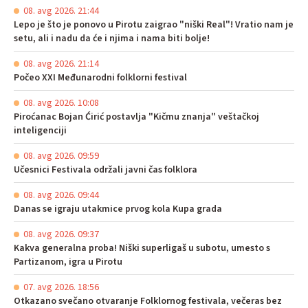
08. avg 2026. 21:44
Lepo je što je ponovo u Pirotu zaigrao "niški Real"! Vratio nam je
setu, ali i nadu da će i njima i nama biti bolje!
08. avg 2026. 21:14
Počeo XXI Međunarodni folklorni festival
08. avg 2026. 10:08
Piroćanac Bojan Ćirić postavlja "Kičmu znanja" veštačkoj
inteligenciji
08. avg 2026. 09:59
Učesnici Festivala održali javni čas folklora
08. avg 2026. 09:44
Danas se igraju utakmice prvog kola Kupa grada
08. avg 2026. 09:37
Kakva generalna proba! Niški superligaš u subotu, umesto s
Partizanom, igra u Pirotu
07. avg 2026. 18:56
Otkazano svečano otvaranje Folklornog festivala, večeras bez