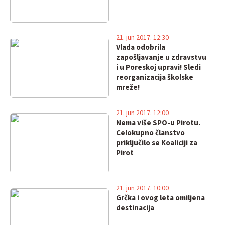
21. jun 2017. 12:30
Vlada odobrila
zapošljavanje u zdravstvu
i u Poreskoj upravi! Sledi
reorganizacija školske
mreže!
21. jun 2017. 12:00
Nema više SPO-u Pirotu.
Celokupno članstvo
priključilo se Koaliciji za
Pirot
21. jun 2017. 10:00
Grčka i ovog leta omiljena
destinacija