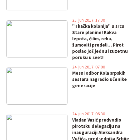
25. jun 2017. 17:30
"Tkačka kolonija" u srcu
Stare planine! Kakva
lepota, ćilim, reka,
šumoviti predeli… Pirot
poslao još jednu izuzetnu
poruku u svet!
24. jun 2017. 07:00
Mesni odbor Kola srpskih
sestara nagradio učenike
generacije
24. jun 2017. 06:30
Vladan Vasić predvodio
pirotsku delegaciju na
inauguraciji Aleksandra
Vučića, predsednika Srbije