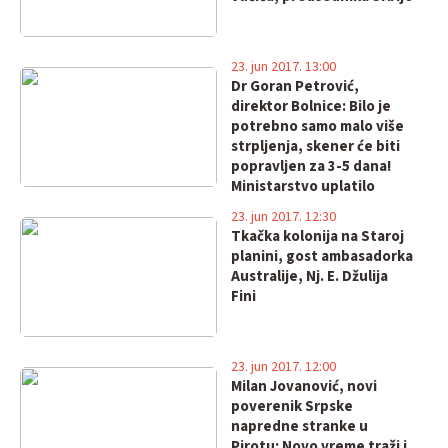
23. jun 2017. 13:00
Dr Goran Petrović,
direktor Bolnice: Bilo je
potrebno samo malo više
strpljenja, skener će biti
popravljen za 3-5 dana!
Ministarstvo uplatilo
novac!
23. jun 2017. 12:30
Tkačka kolonija na Staroj
planini, gost ambasadorka
Australije, Nj. E. Džulija
Fini
23. jun 2017. 12:00
Milan Jovanović, novi
poverenik Srpske
napredne stranke u
Pirotu: Novo vreme traži i