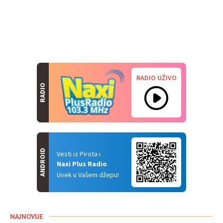
RADIO UŽIVO
RADIO
ANDROID
Vesti iz Pirota i
Naxi Plus Radio
Uvek u Vašem džepu!
NAJNOVIJE