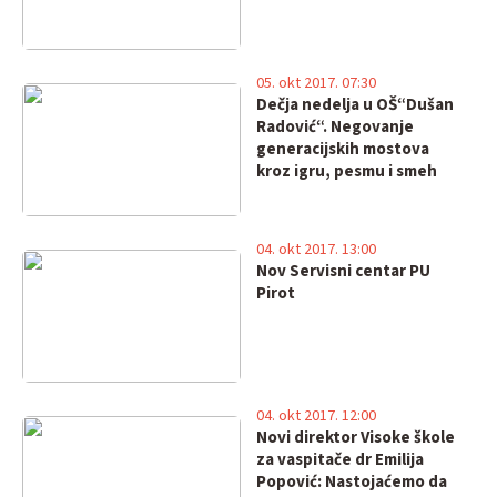
05. okt 2017. 07:30
Dečja nedelja u OŠ“Dušan
Radović“. Negovanje
generacijskih mostova
kroz igru, pesmu i smeh
04. okt 2017. 13:00
Nov Servisni centar PU
Pirot
04. okt 2017. 12:00
Novi direktor Visoke škole
za vaspitače dr Emilija
Popović: Nastojaćemo da