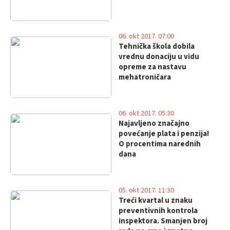
06. okt 2017. 07:00
Tehnička škola dobila
vrednu donaciju u vidu
opreme za nastavu
mehatroničara
06. okt 2017. 05:30
Najavljeno značajno
povećanje plata i penzija!
O procentima narednih
dana
05. okt 2017. 11:30
Treći kvartal u znaku
preventivnih kontrola
inspektora. Smanjen broj