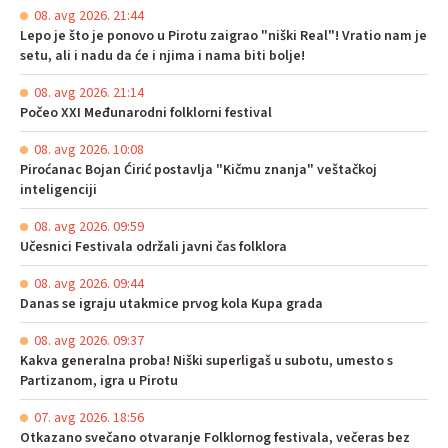
08. avg 2026. 21:44
Lepo je što je ponovo u Pirotu zaigrao "niški Real"! Vratio nam je
setu, ali i nadu da će i njima i nama biti bolje!
08. avg 2026. 21:14
Počeo XXI Međunarodni folklorni festival
08. avg 2026. 10:08
Piroćanac Bojan Ćirić postavlja "Kičmu znanja" veštačkoj
inteligenciji
08. avg 2026. 09:59
Učesnici Festivala održali javni čas folklora
08. avg 2026. 09:44
Danas se igraju utakmice prvog kola Kupa grada
08. avg 2026. 09:37
Kakva generalna proba! Niški superligaš u subotu, umesto s
Partizanom, igra u Pirotu
07. avg 2026. 18:56
Otkazano svečano otvaranje Folklornog festivala, večeras bez