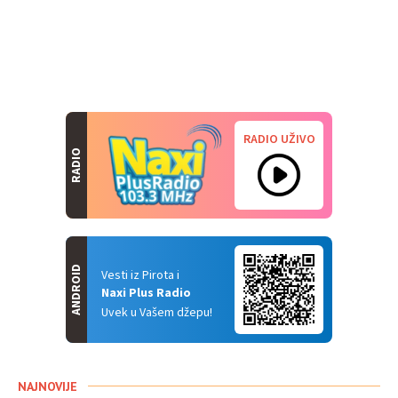
RADIO UŽIVO
RADIO
ANDROID
Vesti iz Pirota i
Naxi Plus Radio
Uvek u Vašem džepu!
NAJNOVIJE