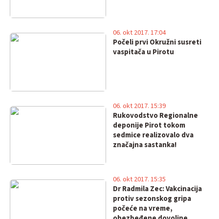
06. okt 2017. 17:04
Počeli prvi Okružni susreti
vaspitača u Pirotu
06. okt 2017. 15:39
Rukovodstvo Regionalne
deponije Pirot tokom
sedmice realizovalo dva
značajna sastanka!
06. okt 2017. 15:35
Dr Radmila Zec: Vakcinacija
protiv sezonskog gripa
počeće na vreme,
obezbeđene dovoljne