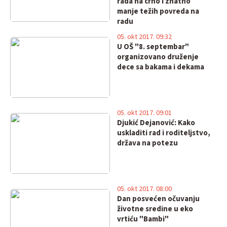
rada na crno i znatno
manje težih povreda na
radu
05. okt 2017. 09:32
U OŠ "8. septembar"
organizovano druženje
dece sa bakama i dekama
05. okt 2017. 09:01
Djukić Dejanović: Kako
uskladiti rad i roditeljstvo,
država na potezu
05. okt 2017. 08:00
Dan posvećen očuvanju
životne sredine u eko
vrtiću "Bambi"