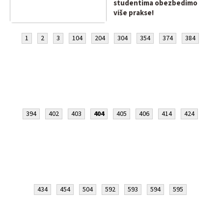
studentima obezbedimo
više prakse!
1
2
3
104
204
304
354
374
384
394
402
403
404
405
406
414
424
434
454
504
592
593
594
595