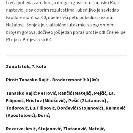
treća pobeda zaredom, a druga u gostima. Tanasko Rajić
nastavio je sa dobrim rezultatima i ubedljivo je savladao
Brodoremont sa 3:0, ubeleživši petu pobedu u sezoni.
Nažalost, Senjak je, u atipičnoj utakmici sa ogromnim
brojem golova, doživeo još jedan poraz protiv odlične ekipe
Rtnja iz Boljevca sa 6:4.
_____________________________________________________
Zona Istok, 7. kolo
Pirot: Tanasko Rajić - Brodoremont 3:0 (0:0)
Tanasko Rajić: Petrović, Rančić (Matejić), Pejčić, La.
Filipović, Hristov (Milošević), Pešić (Zlatanović),
Todorović, Lu. Filipović, Đorđević (Stojanović), Raimović
(Apostolović), Đurić;
Rezerve: Arsić, Stojanović, Zlatanović, Matejić,