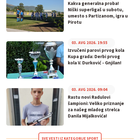
Kakva generalna proba!
Niški superligaš u subotu,
umesto s Partizanom, igra u
Pirotu
03. AVG 2026. 19:55
Izvučeni parovi prvog kola
Kupa grada: Derbi prvog
kola V. Durković - Gnjilan!
03. AVG 2026. 09:04
Rastu novi Radulovi
šampioni: Veliko priznanje
za našeg mladog strelca
Danila Mijalkovića!
SVE VESTI IZ KATEGORIJE SPORT