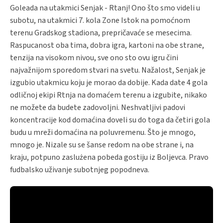
Goleada na utakmici Senjak - Rtanj! Ono što smo videli u
subotu, na utakmici 7. kola Zone Istok na pomoćnom
terenu Gradskog stadiona, prepričavaće se mesecima.
Raspucanost oba tima, dobra igra, kartoni na obe strane,
tenzija na visokom nivou, sve ono sto ovu igru čini
najvažnijom sporedom stvari na svetu. Nažalost, Senjak je
izgubio utakmicu koju je morao da dobije. Kada date 4 gola
odličnoj ekipi Rtnja na domaćem terenu a izgubite, nikako
ne možete da budete zadovoljni. Neshvatljivi padovi
koncentracije kod domaćina doveli su do toga da četiri gola
budu u mreži domaćina na poluvremenu. Što je mnogo,
mnogo je. Nizale su se šanse redom na obe strane i, na
kraju, potpuno zaslużena pobeda gostiju iz Boljevca. Pravo
fudbalsko uživanje subotnjeg popodneva.