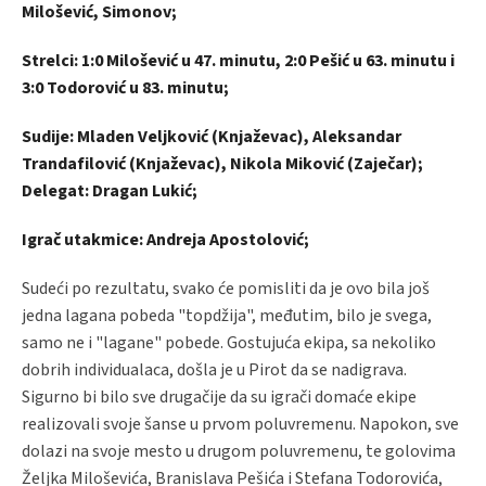
Milošević, Simonov;
Strelci: 1:0 Milošević u 47. minutu, 2:0 Pešić u 63. minutu i
3:0 Todorović u 83. minutu;
Sudije: Mladen Veljković (Knjaževac), Aleksandar
Trandafilović (Knjaževac), Nikola Miković (Zaječar);
Delegat: Dragan Lukić;
Igrač utakmice: Andreja Apostolović;
Sudeći po rezultatu, svako će pomisliti da je ovo bila još
jedna lagana pobeda "topdžija", međutim, bilo je svega,
samo ne i "lagane" pobede. Gostujuća ekipa, sa nekoliko
dobrih individualaca, došla je u Pirot da se nadigrava.
Sigurno bi bilo sve drugačije da su igrači domaće ekipe
realizovali svoje šanse u prvom poluvremenu. Napokon, sve
dolazi na svoje mesto u drugom poluvremenu, te golovima
Željka Miloševića, Branislava Pešića i Stefana Todorovića,