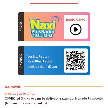
RADIO UŽIVO
RADIO
ANDROID
Vesti iz Pirota i
Naxi Plus Radio
Uvek u Vašem džepu!
NAJNOVIJE
06. avg 2026. 17:13
ČOVEK i AI (8): Kako sam te doživeo i razumeo, Nenade Paunoviću
(Ispovest mašine o čoveku)?