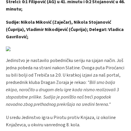
Strelci: 0:1 Filipović (AG) u 41. minutu i 0:2 Stojanović u 46.
minutu;
Sudije: Nikola Miković (Zaječar), Nikola Stojanović
(Ćuprija), Vladimir Nikodijević (Ćuprija); Delegat: Vladica
Gavrilović;
Jedinstvo je nastavilo pobedničku seriju na sjajan način. Još
jedna pobeda na strani nakon Slatine. Ovoga puta Piroćanci
su bili bolji od Trebiča sa 2:0. U kratkoj izjavi za naš portal,
predsednik kluba Dragan Zoraja je rekao:
"Bili smo bolja
ekipa, naročito u drugom delu igre kada nismo realizovali 3
stopostotne prilike. Sudija je poništio naš treći pogodak
navodno zbog prethodnog prekršaja na sredini terena."
U sredu Jedinstvo igra u Pirotu protiv Knjaza, iz okoline
Knjaževca, u okviru vanrednog 8. kola.