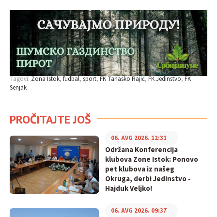
Tagovi:
Zona Istok
fudbal
sport
FK Tanasko Rajić
FK Jedinstvo
FK
Senjak
PROČITAJTE JOŠ
06. AVG 2026. 12:31
Održana Konferencija
klubova Zone Istok: Ponovo
pet klubova iz našeg
Okruga, derbi Jedinstvo -
Hajduk Veljko!
06. AVG 2026. 09:37