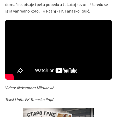
domaćin upisuje i petu pobedu u tekućoj sezoni. U sredu se
igra vanredno kolo, FK Rtanj - FK Tanasko Rajić.
Video: Aleksandar Mijalković
Tekst i info: FK Tanasko Rajić