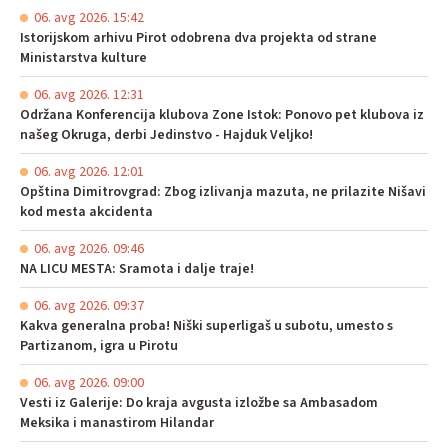
06. avg 2026. 15:42
Istorijskom arhivu Pirot odobrena dva projekta od strane
Ministarstva kulture
06. avg 2026. 12:31
Održana Konferencija klubova Zone Istok: Ponovo pet klubova iz
našeg Okruga, derbi Jedinstvo - Hajduk Veljko!
06. avg 2026. 12:01
Opština Dimitrovgrad: Zbog izlivanja mazuta, ne prilazite Nišavi
kod mesta akcidenta
06. avg 2026. 09:46
NA LICU MESTA: Sramota i dalje traje!
06. avg 2026. 09:37
Kakva generalna proba! Niški superligaš u subotu, umesto s
Partizanom, igra u Pirotu
06. avg 2026. 09:00
Vesti iz Galerije: Do kraja avgusta izložbe sa Ambasadom
Meksika i manastirom Hilandar