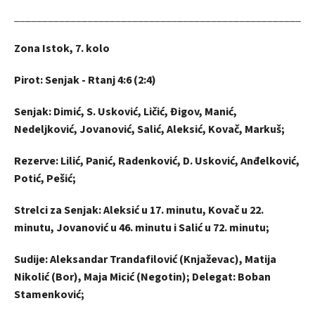
_____________________________________________________
Zona Istok, 7. kolo
Pirot: Senjak - Rtanj 4:6 (2:4)
Senjak: Dimić, S. Usković, Ličić, Đigov, Manić,
Nedeljković, Jovanović, Salić, Aleksić, Kovač, Markuš;
Rezerve: Lilić, Panić, Radenković, D. Usković, Anđelković,
Potić, Pešić;
Strelci za Senjak: Aleksić u 17. minutu, Kovač u 22.
minutu, Jovanović u 46. minutu i Salić u 72. minutu;
Sudije: Aleksandar Trandafilović (Knjaževac), Matija
Nikolić (Bor), Maja Micić (Negotin); Delegat: Boban
Stamenković;