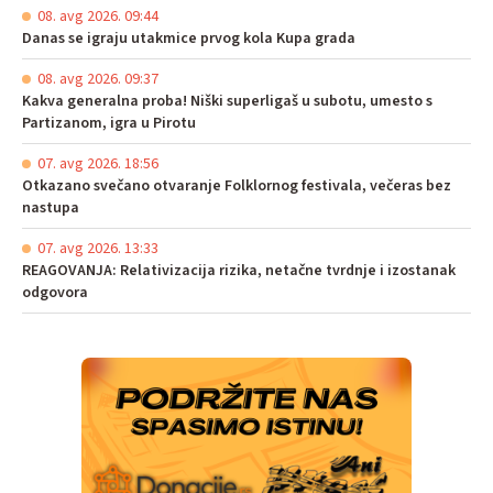
08. avg 2026. 09:44
Danas se igraju utakmice prvog kola Kupa grada
08. avg 2026. 09:37
Kakva generalna proba! Niški superligaš u subotu, umesto s
Partizanom, igra u Pirotu
07. avg 2026. 18:56
Otkazano svečano otvaranje Folklornog festivala, večeras bez
nastupa
07. avg 2026. 13:33
REAGOVANJA: Relativizacija rizika, netačne tvrdnje i izostanak
odgovora