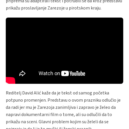
priprema su adaptirali tekst i potrudili se da kroz predstavu
prikažu proslavljanje Zarezoje u pirotskom kraju.
Reditelj David Alić kaže da je tekst od samog početka
potpuno promenjen. Predstavu o ovom prazniku odlučio je
da radi jer mu je Zarezoja zanimljiva i zapravo je želeo da
napravi dokumentarni film o tome, ali su odlučili da to
prikažu na sceni. Glavni problem kojim su želeli da se
poigraju je da li je to muški ili ženski praznik.