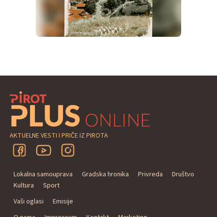
AKTUELNE VESTI I PRIČE IZ PIROTA
Lokalna samouprava
Gradska hronika
Privreda
Društvo
Kultura
Sport
Vaši oglasi
Emisije