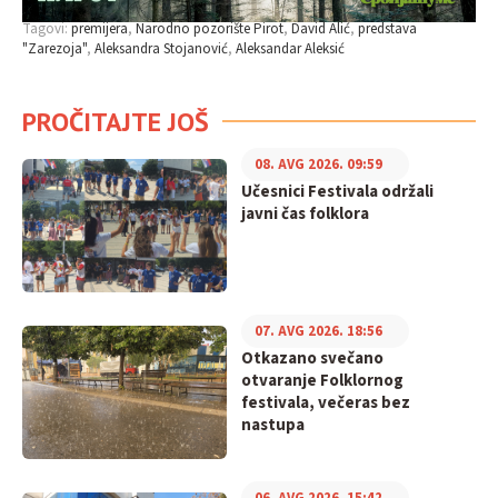
Tagovi:
premijera
Narodno pozorište Pirot
David Alić
predstava
"Zarezoja"
Aleksandra Stojanović
Aleksandar Aleksić
PROČITAJTE JOŠ
08. AVG 2026. 09:59
Učesnici Festivala održali
javni čas folklora
07. AVG 2026. 18:56
Otkazano svečano
otvaranje Folklornog
festivala, večeras bez
nastupa