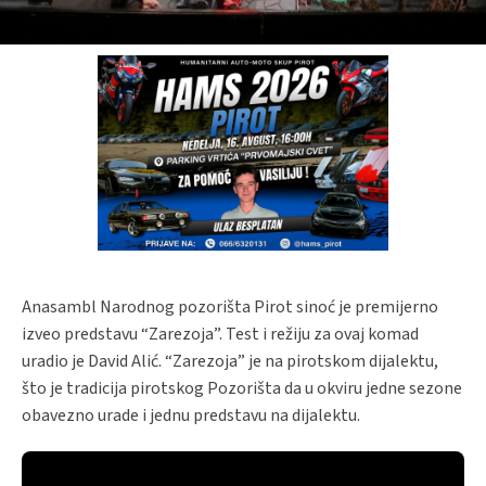
Anasambl Narodnog pozorišta Pirot sinoć je premijerno
izveo predstavu “Zarezoja”. Test i režiju za ovaj komad
uradio je David Alić. “Zarezoja” je na pirotskom dijalektu,
što je tradicija pirotskog Pozorišta da u okviru jedne sezone
obavezno urade i jednu predstavu na dijalektu.