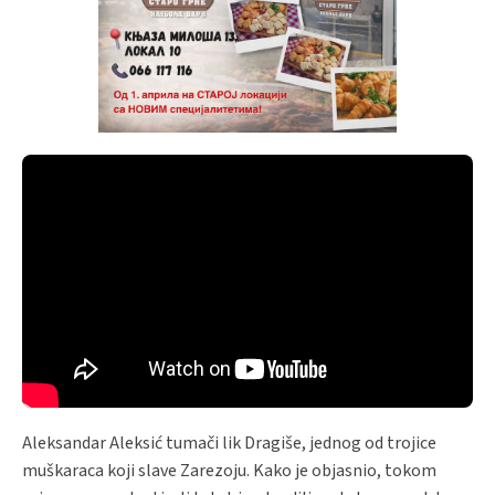
Aleksandar Aleksić tumači lik Dragiše, jednog od trojice
muškaraca koji slave Zarezoju. Kako je objasnio, tokom