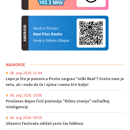
ANDROID
Vesti iz Pirota i
Naxi Plus Radio
Uvek u Vašem džepu!
NAJNOVIJE
08. avg 2026. 21:44
Lepo je što je ponovo u Pirotu zaigrao "niški Real"! Vratio nam je
setu, ali i nadu da će i njima i nama biti bolje!
08. avg 2026. 10:08
Piroćanac Bojan Ćirić postavlja "Kičmu znanja" veštačkoj
inteligenciji
08. avg 2026. 09:59
Učesnici Festivala održali javni čas folklora