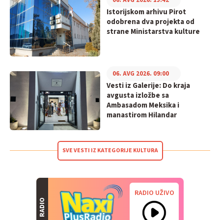
06. AVG 2026. 15:42
Istorijskom arhivu Pirot
odobrena dva projekta od
strane Ministarstva kulture
06. AVG 2026. 09:00
Vesti iz Galerije: Do kraja
avgusta izložbe sa
Ambasadom Meksika i
manastirom Hilandar
SVE VESTI IZ KATEGORIJE KULTURA
RADIO UŽIVO
RADIO