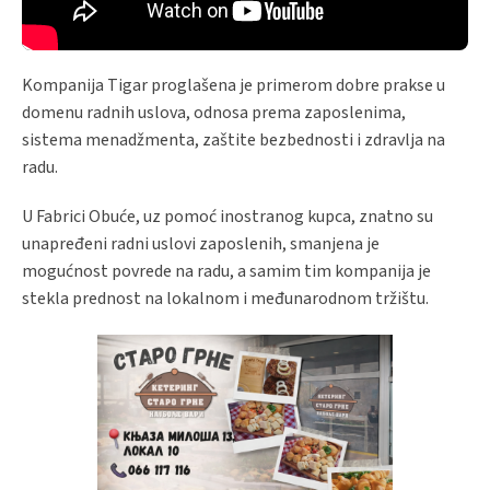
Kompanija Tigar proglašena je primerom dobre prakse u
domenu radnih uslova, odnosa prema zaposlenima,
sistema menadžmenta, zaštite bezbednosti i zdravlja na
radu.
U Fabrici Obuće, uz pomoć inostranog kupca, znatno su
unapređeni radni uslovi zaposlenih, smanjena je
mogućnost povrede na radu, a samim tim kompanija je
stekla prednost na lokalnom i međunarodnom tržištu.