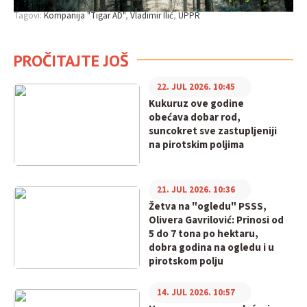
Tagovi:
Kompanija "Tigar AD"
Vladimir Ilić
UPPR
PROČITAJTE JOŠ
22. JUL 2026. 10:45
Kukuruz ove godine
obećava dobar rod,
suncokret sve zastupljeniji
na pirotskim poljima
21. JUL 2026. 10:36
Žetva na "ogledu" PSSS,
Olivera Gavrilović: Prinosi od
5 do 7 tona po hektaru,
dobra godina na ogledu i u
pirotskom polju
14. JUL 2026. 10:57