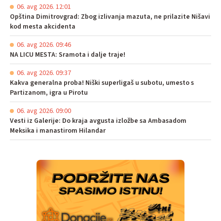
06. avg 2026. 12:01
Opština Dimitrovgrad: Zbog izlivanja mazuta, ne prilazite Nišavi
kod mesta akcidenta
06. avg 2026. 09:46
NA LICU MESTA: Sramota i dalje traje!
06. avg 2026. 09:37
Kakva generalna proba! Niški superligaš u subotu, umesto s
Partizanom, igra u Pirotu
06. avg 2026. 09:00
Vesti iz Galerije: Do kraja avgusta izložbe sa Ambasadom
Meksika i manastirom Hilandar