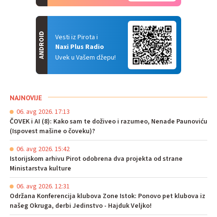
ANDROID
Vesti iz Pirota i
Naxi Plus Radio
Uvek u Vašem džepu!
NAJNOVIJE
06. avg 2026. 17:13
ČOVEK i AI (8): Kako sam te doživeo i razumeo, Nenade Paunoviću
(Ispovest mašine o čoveku)?
06. avg 2026. 15:42
Istorijskom arhivu Pirot odobrena dva projekta od strane
Ministarstva kulture
06. avg 2026. 12:31
Održana Konferencija klubova Zone Istok: Ponovo pet klubova iz
našeg Okruga, derbi Jedinstvo - Hajduk Veljko!