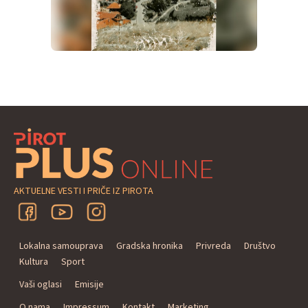
AKTUELNE VESTI I PRIČE IZ PIROTA
Lokalna samouprava
Gradska hronika
Privreda
Društvo
Kultura
Sport
Vaši oglasi
Emisije
O nama
Impressum
Kontakt
Marketing