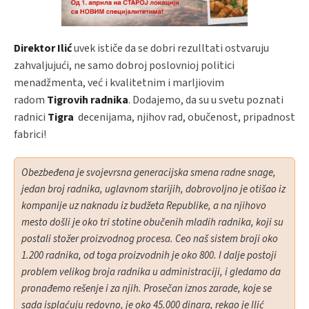
Direktor Ilić
uvek ističe da se dobri rezulltati ostvaruju
zahvaljujući, ne samo dobroj poslovnioj politici
menadžmenta, već i kvalitetnim i marljiovim
radom
Tigrovih radnika
. Dodajemo, da su u svetu poznati
radnici
Tigra
decenijama, njihov rad, obučenost, pripadnost
fabrici!
Obezbeđena je svojevrsna generacijska smena radne snage,
jedan broj radnika, uglavnom starijih, dobrovoljno je otišao iz
kompanije uz naknadu iz budžeta Republike, a na njihovo
mesto došli je oko tri stotine obučenih mladih radnika, koji su
postali stožer proizvodnog procesa. Ceo naš sistem broji oko
1.200 radnika, od toga proizvodnih je oko 800. I dalje postoji
problem velikog broja radnika u administraciji, i gledamo da
pronađemo rešenje i za njih. Prosečan iznos zarade, koje se
sada isplaćuju redovno, je oko 45.000 dinara, rekao je Ilić