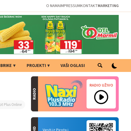
O NAMA
IMPRESSUM
KONTAKT
MARKETING
BRIKE
PROJEKTI
VAŠI OGLASI
RADIO UŽIVO
RADIO
ot Plus Online
Vesti iz Pirota i