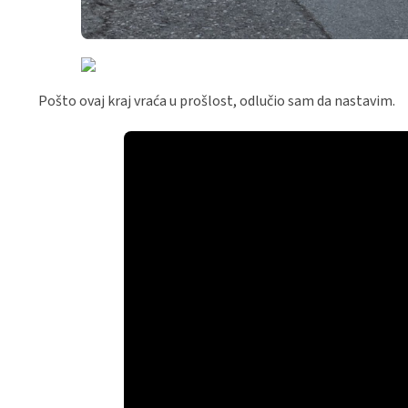
Pošto ovaj kraj vraća u prošlost, odlučio sam da nastavim.