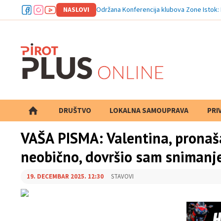
NASLOVI
Održana Konferencija klubova Zone Istok: 
DRUŠTVO
LOKALNA SAMOUPRAVA
PRETRAGA
PRI
VAŠA PISMA: Valentina, pronaša
neobično, dovršio sam snimanj
19. DECEMBAR 2025. 12:30
STAVOVI