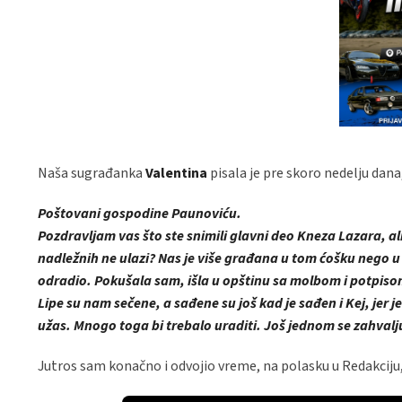
Naša sugrađanka
Valentina
pisala je pre skoro nedelju dana,
Poštovani gospodine Paunoviću.
Pozdravljam vas što ste snimili glavni deo Kneza Lazara, ali z
nadležnih ne ulazi? Nas je više građana u tom ćošku nego u 
odradio. Pokušala sam, išla u opštinu sa molbom i potpiso
Lipe su nam sečene, a sađene su još kad je sađen i Kej, jer je
užas. Mnogo toga bi trebalo uraditi. Još jednom se zahvalj
Jutros sam konačno i odvojio vreme, na polasku u Redakciju,