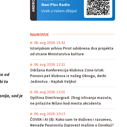
ANDROID
Naxi Plus Radio
Uvek u Vašem džepu!
NAJNOVIJE
06. avg 2026. 15:42
Istorijskom arhivu Pirot odobrena dva projekta
od strane Ministarstva kulture
06. avg 2026. 12:31
Održana Konferencija klubova Zone Istok:
iko od
Ponovo pet klubova iz našeg Okruga, derbi
bi to
Jedinstvo - Hajduk Veljko!
06. avg 2026. 12:01
snija, sad je
Opština Dimitrovgrad: Zbog izlivanja mazuta,
ne prilazite Nišavi kod mesta akcidenta
06. avg 2026. 10:13
ČOVEK i AI (8): Kako sam te doživeo i razumeo,
Nenade Paunoviću (Ispovest mašine o čoveku)?