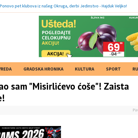
Ponovo pet klubova iz našeg Okruga, derbi Jedinstvo - Hajduk Veljko!
VREDA
GRADSKA HRONIKA
KULTURA
SPORT
RU
o sam "Misirlićevo ćoše"! Zaista
e!
Pir