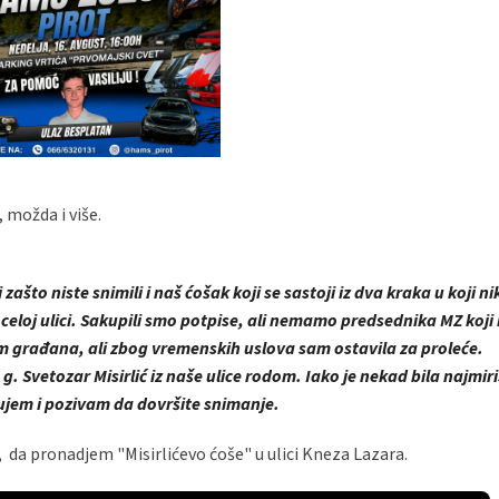
 možda i više.
ašto niste snimili i naš ćošak koji se sastoji iz dva kraka u koji n
celoj ulici. Sakupili smo potpise, ali nemamo predsednika MZ koji 
m građana, ali zbog vremenskih uslova sam ostavila za proleće.
 g. Svetozar Misirlić iz naše ulice rodom. Iako je nekad bila najmiri
ujem i pozivam da dovršite snimanje.
 da pronadjem "Misirlićevo ćoše" u ulici Kneza Lazara.