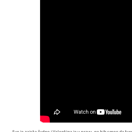
Sve je zaista čudno i Valentina je u pravu, ne bih smeo da tv