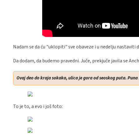
Nadam se da ću "uklopiti" sve obaveze i u nedelju nastaviti
Da dodam, da budemo pravedni. Juče, prekjuče javila se Anchy,
Ovaj deo do kraja sokaka, ulica je gora od seoskog puta. Puna 
To je to, a evo i još foto: