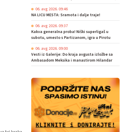
06. avg 2026. 09:46
NA LICU MESTA: Sramota i dalje traje!
06. avg 2026. 09:37
Kakva generalna proba! Niški superligaš u
subotu, umesto s Partizanom, igra u Pirotu
06. avg 2026. 09:00
Vesti iz Galerije: Do kraja avgusta izložbe sa
Ambasadom Meksika i manastirom Hilandar
 tri kraka...