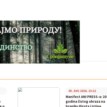
05. AVG 2026. 13:22
Manifest ANI PRESS-a: 20
e
godina čistog obraza na
e o
braniku Pirota i Istine