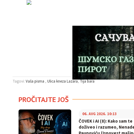
Tagovi:
Vaša pisma
Ulica kneza Lazara
Tija bara
PROČITAJTE JOŠ
06. AVG 2026. 10:13
ČOVEK i AI (8): Kako sam te
doživeo i razumeo, Nenad
Paunoviću (Ispovest mašin