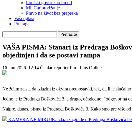
Pirotski govor kao brend
Mi, Caribrodžanje
Pravo na život bez prepreka
Vaši oglasi
Pretraga
Pretražite
VAŠA PISMA: Stanari iz Predraga Bošković
objedinjen i da se postavi rampa
16. jun 2026. 12:14
Čitalac reporter
Pirot Plus Online
Ne želim zaista da izlazim iz okvira pretpostavki, tek, da li je slučaj
Jedno je iz Predraga Boškovića 3, a drugo, očigledno, "odgovor na o
Najpre, danas, pismo iz Predraga Boškovića 3. Kako smo pre više od me
KAMERA NE MIRUJE: Izlaz iz zgrade u Predraga Boškovića bez tro