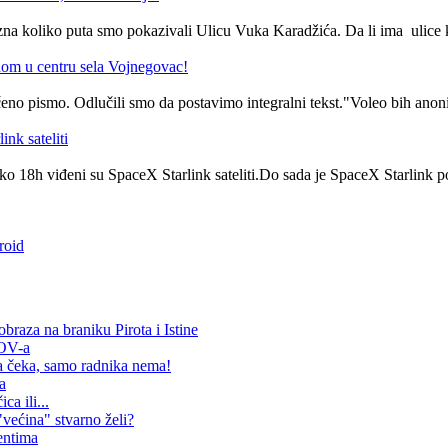
a koliko puta smo pokazivali Ulicu Vuka Karadžića. Da li ima ulice k
om u centru sela Vojnegovac!
čeno pismo. Odlučili smo da postavimo integralni tekst."Voleo bih ano
nk sateliti
o 18h viđeni su SpaceX Starlink sateliti.Do sada je SpaceX Starlink post
roid
raza na braniku Pirota i Istine
SOV-a
 čeka, samo radnika nema!
a
ca ili...
"većina" stvarno želi?
entima