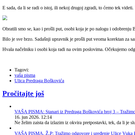
E sada, da li se radi o istoj, ili nekoj drugoj zgradi, to ćemo tek videti
Obratili smo se, kao i prošli put, osobi koja je po nalogu i odobren
Bilo je sve brzo. Sadašnji upravnik je prošli put veoma korektan za s
Hvala načelniku i osobi koja radi na ovim poslovima. Očekujemo od
Tagovi:
vaša pisma
Ulica Predraga Boškovića
Pročitajte još
VAŠA PISMA: Stanari iz Predraga Boškovića broj 3 – Tražimo da
16. jun 2026. 12:14
Ne želim zaista da izlazim iz okvira pretpostavki, tek, da li je
VAŠA PISMA, Ž.P: Tražimo odgovore i uređenje Ulice Vuka K