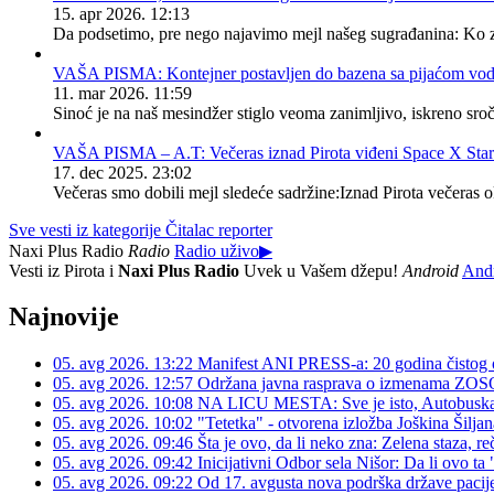
15. apr 2026. 12:13
Da podsetimo, pre nego najavimo mejl našeg sugrađanina: Ko zn
VAŠA PISMA: Kontejner postavljen do bazena sa pijaćom vod
11. mar 2026. 11:59
Sinoć je na naš mesindžer stiglo veoma zanimljivo, iskreno sro
VAŠA PISMA – A.T: Večeras iznad Pirota viđeni Space X Starli
17. dec 2025. 23:02
Večeras smo dobili mejl sledeće sadržine:Iznad Pirota večeras ok
Sve vesti iz kategorije Čitalac reporter
Naxi Plus Radio
Radio
Radio uživo
▶
Vesti iz Pirota i
Naxi Plus Radio
Uvek u Vašem džepu!
Android
And
Najnovije
05. avg 2026. 13:22
Manifest ANI PRESS-a: 20 godina čistog ob
05. avg 2026. 12:57
Održana javna rasprava o izmenama ZO
05. avg 2026. 10:08
NA LICU MESTA: Sve je isto, Autobuska
05. avg 2026. 10:02
"Tetetka" - otvorena izložba Joškina Šiljan
05. avg 2026. 09:46
Šta je ovo, da li neko zna: Zelena staza, reči
05. avg 2026. 09:42
Inicijativni Odbor sela Nišor: Da li ovo ta 
05. avg 2026. 09:22
Od 17. avgusta nova podrška države pacij