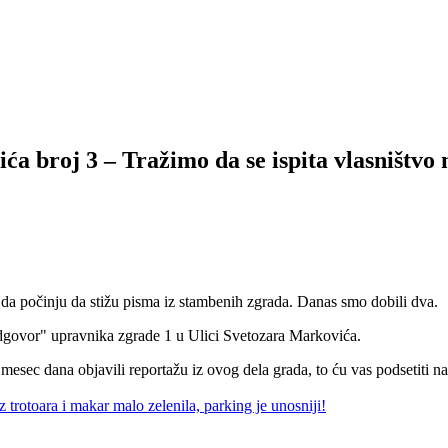
a broj 3 – Tražimo da se ispita vlasništvo
no da počinju da stižu pisma iz stambenih zgrada. Danas smo dobili dva.
dgovor" upravnika zgrade 1 u Ulici Svetozara Markovića.
sec dana objavili reportažu iz ovog dela grada, to ću vas podsetiti na 
toara i makar malo zelenila, parking je unosniji!