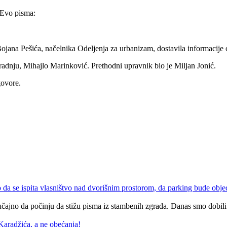
. Evo pisma:
ju Bojana Pešića, načelnika Odeljenja za urbanizam, dostavila informaci
aradnju, Mihajlo Marinković. Prethodni upravnik bio je Miljan Jonić.
govore.
 se ispita vlasništvo nad dvorišnim prostorom, da parking bude objed
 slučajno da počinju da stižu pisma iz stambenih zgrada. Danas smo dobil
aradžića, a ne obećanja!