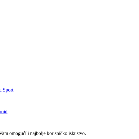
a
Sport
roid
am omogućili najbolje korisničko iskustvo.