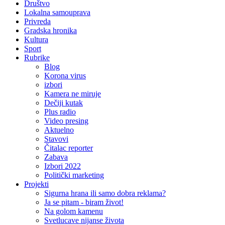
Društvo
Lokalna samouprava
Privreda
Gradska hronika
Kultura
Sport
Rubrike
Blog
Korona virus
izbori
Kamera ne miruje
Dečiji kutak
Plus radio
Video presing
Aktuelno
Stavovi
Čitalac reporter
Zabava
Izbori 2022
Politički marketing
Projekti
Sigurna hrana ili samo dobra reklama?
Ja se pitam - biram život!
Na golom kamenu
Svetlucave nijanse života