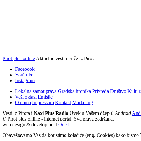
Pirot plus online
Aktuelne vesti i priče iz Pirota
Facebook
YouTube
Instagram
Lokalna samouprava
Gradska hronika
Privreda
Društvo
Kultur
Vaši oglasi
Emisije
O nama
Impressum
Kontakt
Marketing
Vesti iz Pirota i
Naxi Plus Radio
Uvek u Vašem džepu!
Android
And
© Pirot plus online - internet portal. Sva prava zadržana.
web design & development
One IT
Obaveštavamo Vas da koristimo kolačiće (eng. Cookies) kako bismo V