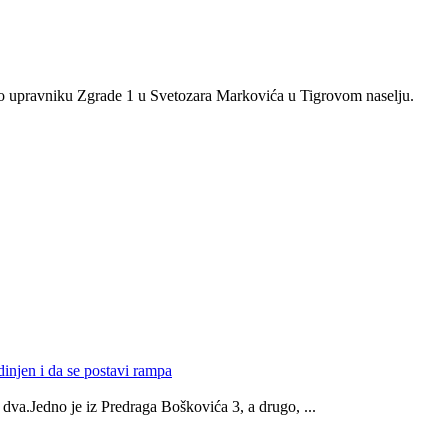
je o upravniku Zgrade 1 u Svetozara Markovića u Tigrovom naselju.
injen i da se postavi rampa
i dva.Jedno je iz Predraga Boškovića 3, a drugo, ...