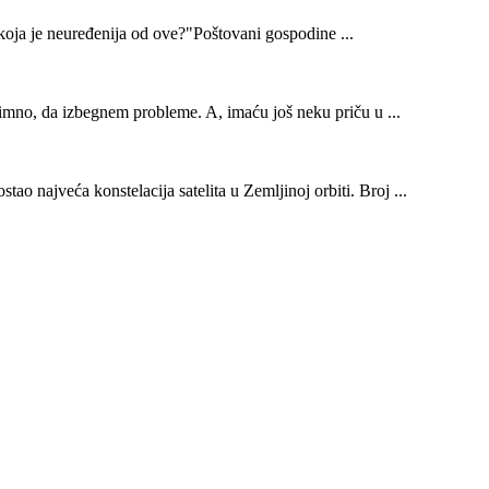
oja je neuređenija od ove?"Poštovani gospodine ...
nimno, da izbegnem probleme. A, imaću još neku priču u ...
ao najveća konstelacija satelita u Zemljinoj orbiti. Broj ...