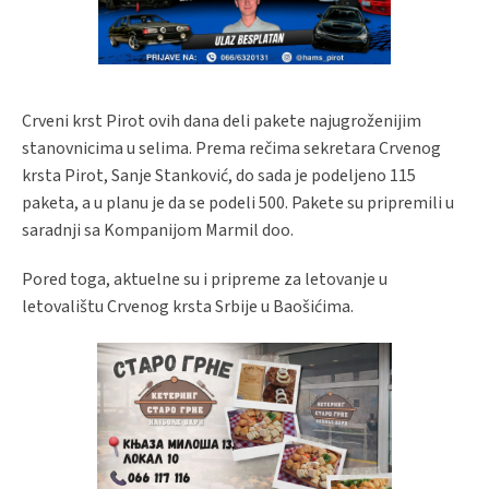
Crveni krst Pirot ovih dana deli pakete najugroženijim
stanovnicima u selima. Prema rečima sekretara Crvenog
krsta Pirot, Sanje Stanković, do sada je podeljeno 115
paketa, a u planu je da se podeli 500. Pakete su pripremili u
saradnji sa Kompanijom Marmil doo.
Pored toga, aktuelne su i pripreme za letovanje u
letovalištu Crvenog krsta Srbije u Baošićima.