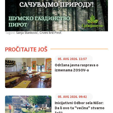
Tagovi:
Sanja Stanković
Crveni krst Pirot
PROČITAJTE JOŠ
05. AVG 2026. 12:57
Održana javna rasprava o
izmenama ZOSOV-a
05. AVG 2026. 09:42
Inicijativni Odbor sela Nišor:
Da li ovo ta "većina" stvarno