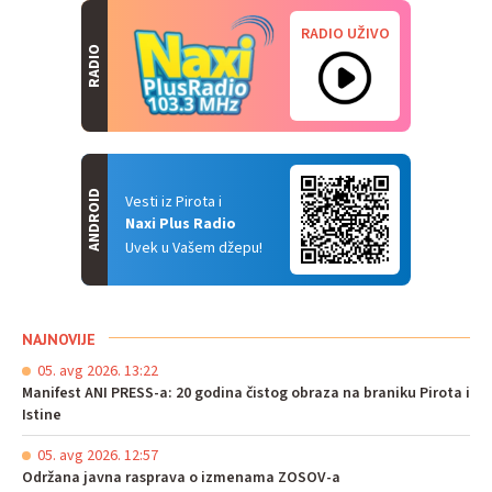
RADIO UŽIVO
RADIO
ANDROID
Vesti iz Pirota i
Naxi Plus Radio
Uvek u Vašem džepu!
NAJNOVIJE
05. avg 2026. 13:22
Manifest ANI PRESS-a: 20 godina čistog obraza na braniku Pirota i
Istine
05. avg 2026. 12:57
Održana javna rasprava o izmenama ZOSOV-a