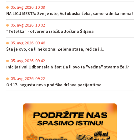
05. avg 2026. 10:08
NA LICU MESTA: Sve je isto, Autobuska čeka, samo radnika nema!
05. avg 2026. 10:02
"Tetetka" - otvorena izložba Joškina Šiljana
05. avg 2026. 09:46
Šta je ovo, da li neko zna: Zelena staza, rečica ili...
05. avg 2026. 09:42
Inicijativni Odbor sela Nišor: Da li ovo ta "većina" stvarno želi?
05. avg 2026. 09:22
Od 17. avgusta nova podrška države pacijentima