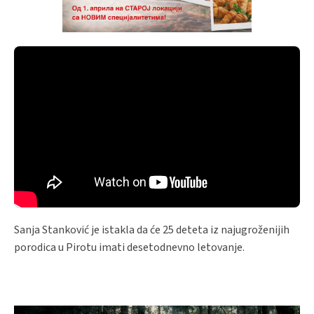
Sanja Stanković je istakla da će 25 deteta iz najugroženijih
porodica u Pirotu imati desetodnevno letovanje.