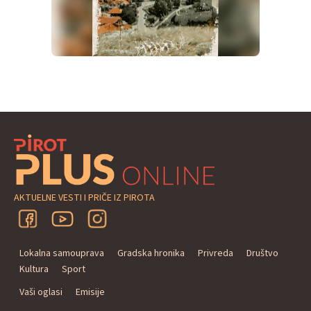
AKTUELNE VESTI I PRIČE IZ PIROTA
Lokalna samouprava
Gradska hronika
Privreda
Društvo
Kultura
Sport
Vaši oglasi
Emisije