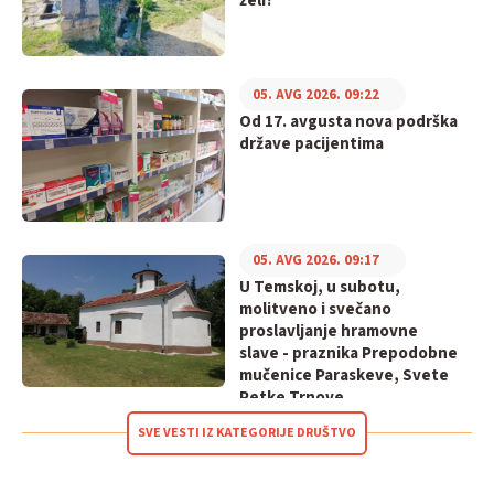
želi?
05. AVG 2026. 09:22
Od 17. avgusta nova podrška
države pacijentima
05. AVG 2026. 09:17
U Temskoj, u subotu,
molitveno i svečano
proslavljanje hramovne
slave - praznika Prepodobne
mučenice Paraskeve, Svete
Petke Trnove
SVE VESTI IZ KATEGORIJE DRUŠTVO