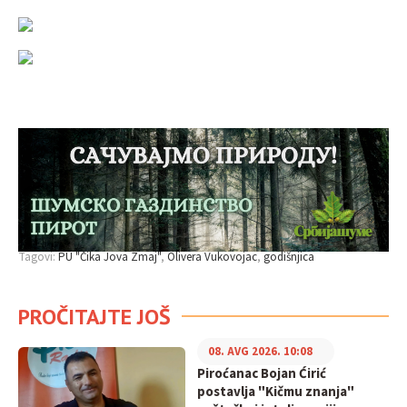
Tagovi:
PU "Čika Jova Zmaj"
Olivera Vukovojac
godišnjica
PROČITAJTE JOŠ
08. AVG 2026. 10:08
Piroćanac Bojan Ćirić
postavlja "Kičmu znanja"