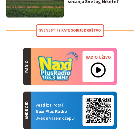
sećanja Svetog Nikete?
SVE VESTI IZ KATEGORIJE DRUŠTVO
RADIO UŽIVO
RADIO
ANDROID
Vesti iz Pirota i
Naxi Plus Radio
Uvek u Vašem džepu!