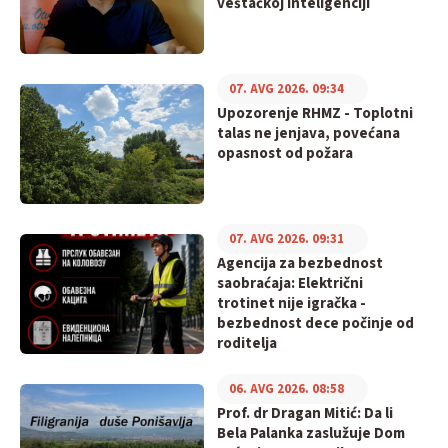
veštačkoj inteligenciji
07. AVG 2026. 09:34
Upozorenje RHMZ - Toplotni
talas ne jenjava, povećana
opasnost od požara
07. AVG 2026. 09:31
Agencija za bezbednost
saobraćaja: Električni
trotinet nije igračka -
bezbednost dece počinje od
roditelja
06. AVG 2026. 08:58
Prof. dr Dragan Mitić: Da li
Bela Palanka zaslužuje Dom