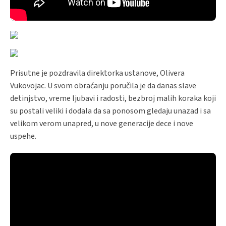
Prisutne je pozdravila direktorka ustanove, Olivera
Vukovojac. U svom obraćanju poručila je da danas slave
detinjstvo, vreme ljubavi i radosti, bezbroj malih koraka koji
su postali veliki i dodala da sa ponosom gledaju unazad i sa
velikom verom unapred, u nove generacije dece i nove
uspehe.