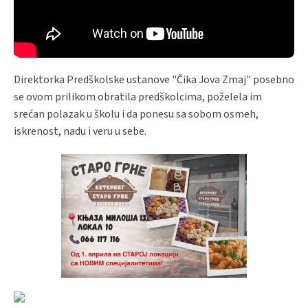
Direktorka Predškolske ustanove "Čika Jova Zmaj" posebno
se ovom prilikom obratila predškolcima, poželela im
srećan polazak u školu i da ponesu sa sobom osmeh,
iskrenost, nadu i veru u sebe.