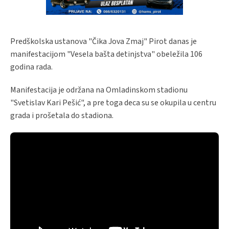
Predškolska ustanova "Čika Jova Zmaj" Pirot danas je
manifestacijom "Vesela bašta detinjstva" obeležila 106
godina rada.
Manifestacija je održana na Omladinskom stadionu
"Svetislav Kari Pešić", a pre toga deca su se okupila u centru
grada i prošetala do stadiona.