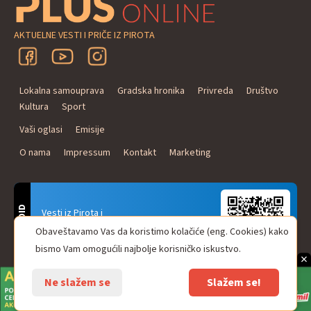
AKTUELNE VESTI I PRIČE IZ PIROTA
Lokalna samouprava
Gradska hronika
Privreda
Društvo
Kultura
Sport
Vaši oglasi
Emisije
O nama
Impressum
Kontakt
Marketing
ANDROID
Vesti iz Pirota i
Naxi Plus Radio
Obaveštavamo Vas da koristimo kolačiće (eng. Cookies) kako
Uvek u Vašem džepu!
bismo Vam omogućili najbolje korisničko iskustvo.
×
Ne slažem se
Slažem se!
© Pirot plus online - internet portal. Sva prava zadržana.
web design & development
One IT