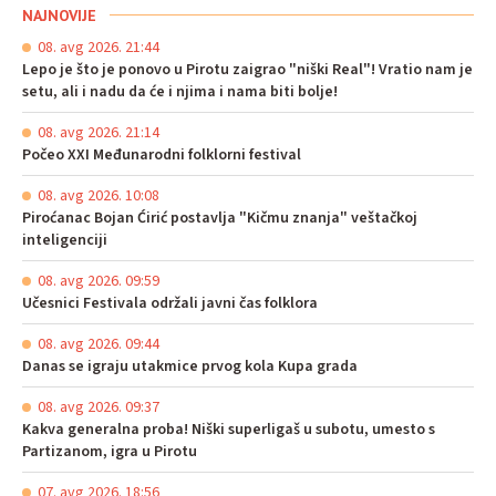
NAJNOVIJE
08. avg 2026. 21:44
Lepo je što je ponovo u Pirotu zaigrao "niški Real"! Vratio nam je
setu, ali i nadu da će i njima i nama biti bolje!
08. avg 2026. 21:14
Počeo XXI Međunarodni folklorni festival
08. avg 2026. 10:08
Piroćanac Bojan Ćirić postavlja "Kičmu znanja" veštačkoj
inteligenciji
08. avg 2026. 09:59
Učesnici Festivala održali javni čas folklora
08. avg 2026. 09:44
Danas se igraju utakmice prvog kola Kupa grada
08. avg 2026. 09:37
Kakva generalna proba! Niški superligaš u subotu, umesto s
Partizanom, igra u Pirotu
07. avg 2026. 18:56