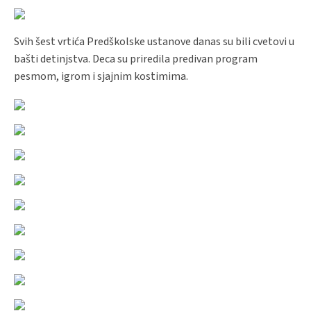
Svih šest vrtića Predškolske ustanove danas su bili cvetovi u
bašti detinjstva. Deca su priredila predivan program
pesmom, igrom i sjajnim kostimima.