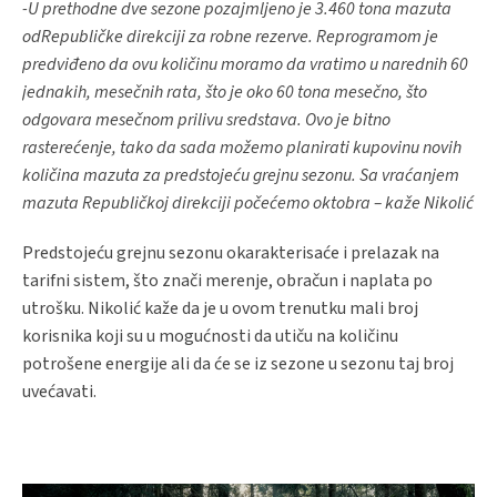
-U prethodne dve sezone pozajmljeno je 3.460 tona mazuta
od
Republičke direkciji za robne rezerve. Reprogramom je
predviđeno da ovu količinu moramo da vratimo u narednih 60
jednakih, mesečnih rata, što je oko 60 tona mesečno, što
odgovara mesečnom prilivu sredstava. Ovo je bitno
rasterećenje, tako da sada možemo planirati kupovinu novih
količina mazuta za predstojeću grejnu sezonu. Sa vraćanjem
mazuta Republičkoj direkciji počećemo oktobra – kaže Nikolić
Predstojeću grejnu sezonu okarakterisaće i prelazak na
tarifni sistem, što znači merenje, obračun i naplata po
utrošku. Nikolić kaže da je u ovom trenutku mali broj
korisnika koji su u mogućnosti da utiču na količinu
potrošene energije ali da će se iz sezone u sezonu taj broj
uvećavati.