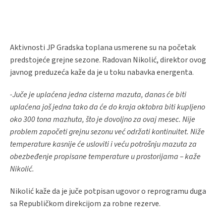
Aktivnosti JP Gradska toplana usmerene su na početak
predstojeće grejne sezone. Radovan Nikolić, direktor ovog
javnog preduzeća kaže da je u toku nabavka energenta.
-Juče je uplaćena jedna cisterna mazuta, danas će biti
uplaćena još jedna tako da će do kraja oktobra biti kupljeno
oko 300 tona mazhuta, što je dovoljno za ovaj mesec. Nije
problem započeti grejnu sezonu već održati kontinuitet. Niže
temperature kasnije će usloviti i veću potrošnju mazuta za
obezbeđenje propisane temperature u prostorijama – kaže
Nikolić.
Nikolić kaže da je juče potpisan ugovor o reprogramu duga
sa Republičkom direkcijom za robne rezerve.