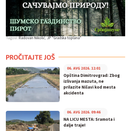
Tagovi:
Radovan Nikolić
JP "Gradska toplana"
PROČITAJTE JOŠ
06. AVG 2026. 12:01
Opština Dimitrovgrad: Zbog
izlivanja mazuta, ne
prilazite Nišavi kod mesta
akcidenta
06. AVG 2026. 09:46
NA LICU MESTA: Sramota i
dalje traje!