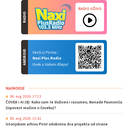
RADIO UŽIVO
RADIO
ANDROID
Vesti iz Pirota i
Naxi Plus Radio
Uvek u Vašem džepu!
NAJNOVIJE
06. avg 2026. 17:13
ČOVEK i AI (8): Kako sam te doživeo i razumeo, Nenade Paunoviću
(Ispovest mašine o čoveku)?
06. avg 2026. 15:42
Istorijskom arhivu Pirot odobrena dva projekta od strane