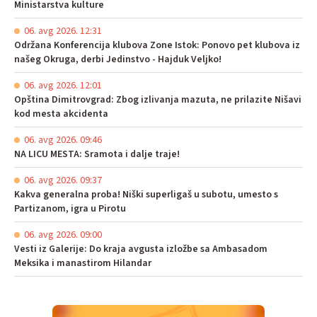
Ministarstva kulture
06. avg 2026. 12:31
Održana Konferencija klubova Zone Istok: Ponovo pet klubova iz
našeg Okruga, derbi Jedinstvo - Hajduk Veljko!
06. avg 2026. 12:01
Opština Dimitrovgrad: Zbog izlivanja mazuta, ne prilazite Nišavi
kod mesta akcidenta
06. avg 2026. 09:46
NA LICU MESTA: Sramota i dalje traje!
06. avg 2026. 09:37
Kakva generalna proba! Niški superligaš u subotu, umesto s
Partizanom, igra u Pirotu
06. avg 2026. 09:00
Vesti iz Galerije: Do kraja avgusta izložbe sa Ambasadom
Meksika i manastirom Hilandar