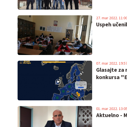
27. mar 2022. 11:0
Uspeh učeni
07. mar 2022. 19:5
Glasajte za 
konkursa "E
01. mar 2022. 13:0
Aktuelno - M