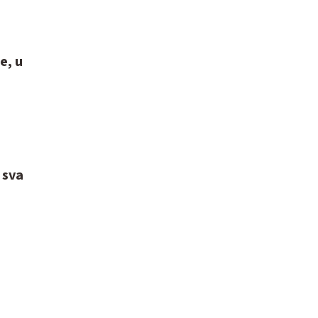
e, u
 sva