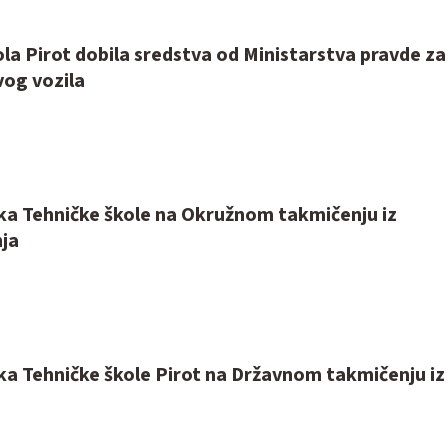
la Pirot dobila sredstva od Ministarstva pravde za
og vozila
ka Tehničke škole na Okružnom takmičenju iz
ja
a Tehničke škole Pirot na Državnom takmičenju iz 