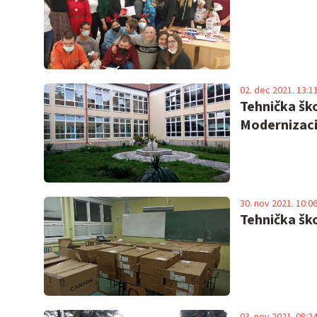
02. dec 2021. 13:1
Tehnička šk
Modernizaci
30. nov 2021. 10:0
Tehnička ško
03. nov 2021. 08:2