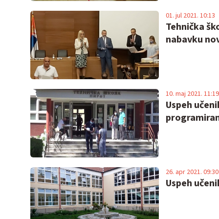
01. jul 2021. 10:13
Tehnička ško
nabavku nov
10. maj 2021. 11:19
Uspeh učeni
programiran
26. apr 2021. 09:30
Uspeh učenik