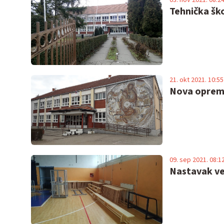
Tehnička šk
21. okt 2021. 10:55
Nova oprema 
09. sep 2021. 08:1
Nastavak ve