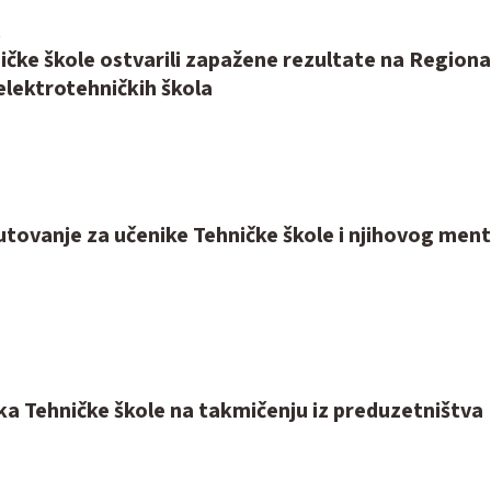
ičke škole ostvarili zapažene rezultate na Region
elektrotehničkih škola
tovanje za učenike Tehničke škole i njihovog men
ka Tehničke škole na takmičenju iz preduzetništva