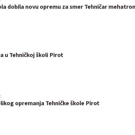
ola dobila novu opremu za smer Tehničar mehatron
u Tehničkoj školi Pirot
2
likog opremanja Tehničke škole Pirot