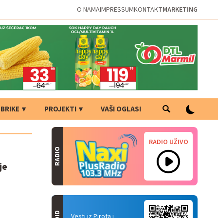
O NAMA
IMPRESSUM
KONTAKT
MARKETING
BRIKE
PROJEKTI
VAŠI OGLASI
RADIO UŽIVO
RADIO
je
Vesti iz Pirota i