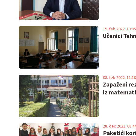
19. feb 2022. 13:05
Učenici Tehn
08. feb 2022. 11:10
Zapaženi re
iz matemat
28. dec 2021. 08:4
Paketići kor