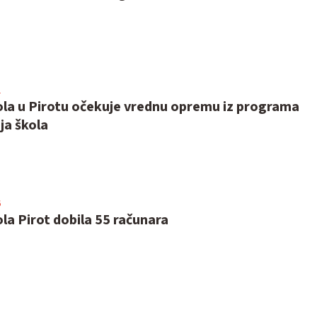
1
ola u Pirotu očekuje vrednu opremu iz programa
ja škola
6
la Pirot dobila 55 računara
4