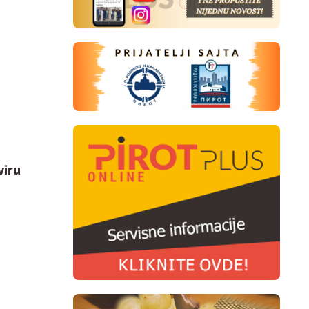
e
viru