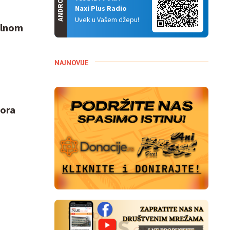
ANDROID
Naxi Plus Radio
Uvek u Vašem džepu!
alnom
NAJNOVIJE
tora