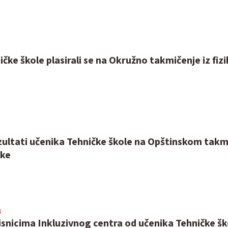
ičke škole plasirali se na Okružno takmičenje iz fizi
zultati učenika Tehničke škole na Opštinskom takm
ike
4
isnicima Inkluzivnog centra od učenika Tehničke šk