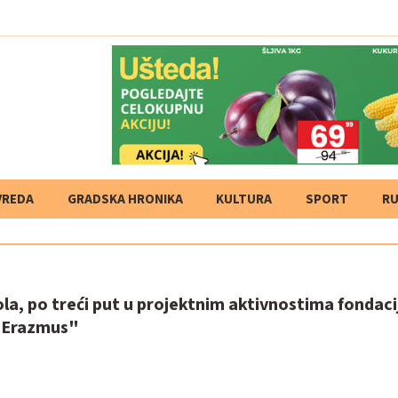
VREDA
GRADSKA HRONIKA
KULTURA
SPORT
RU
la, po treći put u projektnim aktivnostima fondaci
 Erazmus"