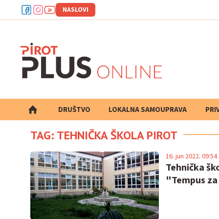
NASLOVI
DRUŠTVO
LOKALNA SAMOUPRAVA
PRETRAGA
PRI
TAG: TEHNIČKA ŠKOLA PIROT
16. jun 2022. 09:54
Tehnička ško
"Tempus za