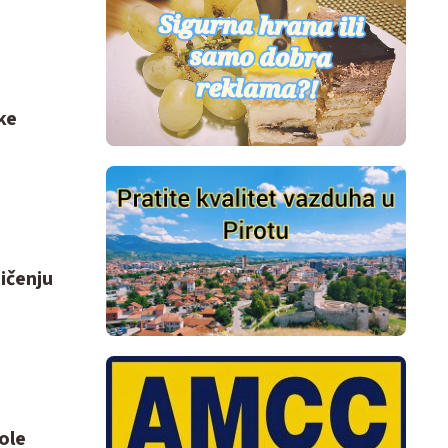
ke
ičenju
ole