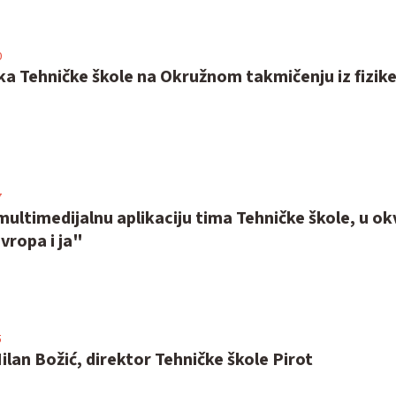
0
ka Tehničke škole na Okružnom takmičenju iz fizik
7
multimedijalnu aplikaciju tima Tehničke škole, u ok
vropa i ja"
5
ilan Božić, direktor Tehničke škole Pirot