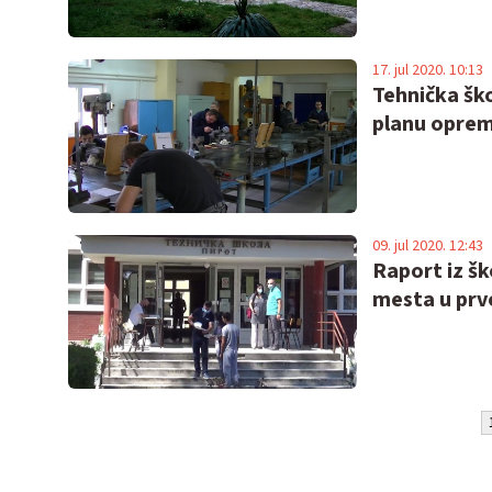
17. jul 2020. 10:13
Tehnička ško
planu oprem
09. jul 2020. 12:43
Raport iz šk
mesta u pr