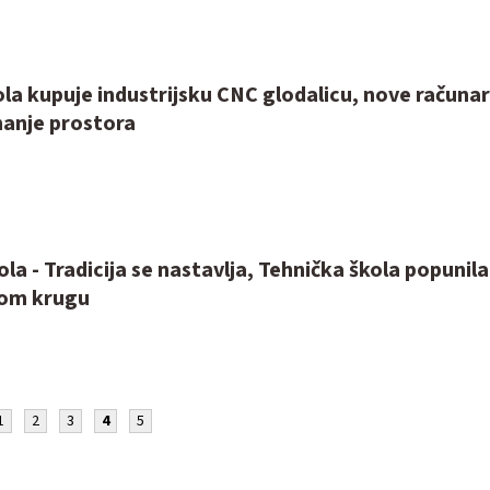
la kupuje industrijsku CNC glodalicu, nove računar
anje prostora
ola - Tradicija se nastavlja, Tehnička škola popunila
vom krugu
1
2
3
4
5