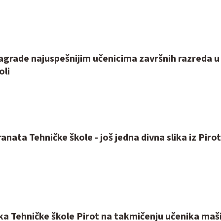
agrade najuspešnijim učenicima završnih razreda u
oli
anata Tehničke škole - još jedna divna slika iz Piro
ka Tehničke škole Pirot na takmičenju učenika maš