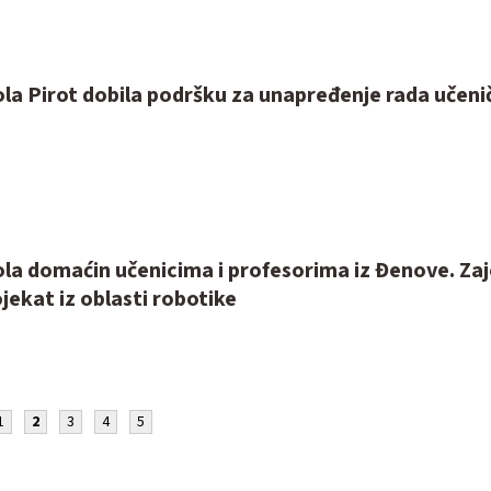
5
la Pirot dobila podršku za unapređenje rada učeni
8
ola domaćin učenicima i profesorima iz Đenove. Za
ojekat iz oblasti robotike
1
2
3
4
5