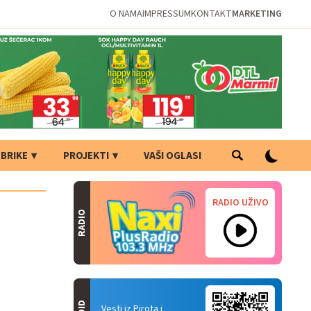
O NAMA
IMPRESSUM
KONTAKT
MARKETING
BRIKE
PROJEKTI
VAŠI OGLASI
RADIO UŽIVO
RADIO
Vesti iz Pirota i