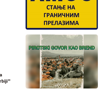
a
biji"