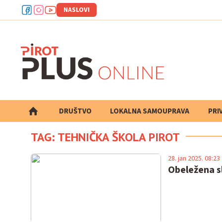
NASLOVI
DRUŠTVO
LOKALNA SAMOUPRAVA
PRETRAGA
PRI
TAG: TEHNIČKA ŠKOLA PIROT
28. jan 2025. 08:23
Obeležena sl