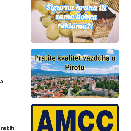
ta
inskih