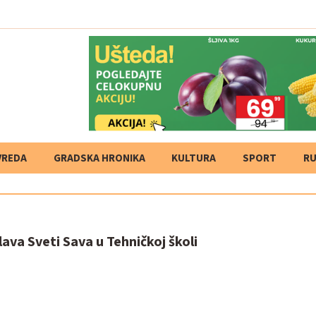
VREDA
GRADSKA HRONIKA
KULTURA
SPORT
RU
ava Sveti Sava u Tehničkoj školi