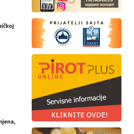
ničkoj
njena,