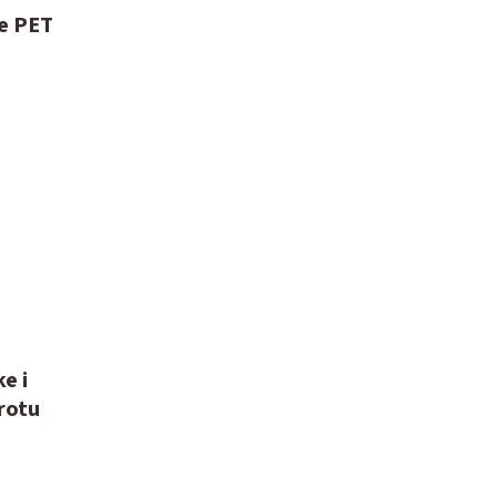
je PET
e i
irotu