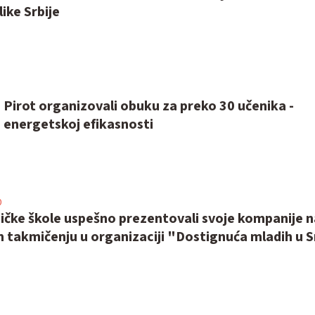
ike Srbije
 Pirot organizovali obuku za preko 30 učenika -
 energetskoj efikasnosti
0
ničke škole uspešno prezentovali svoje kompanije n
takmičenju u organizaciji "Dostignuća mladih u Sr