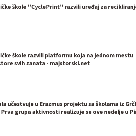
ičke škole "CyclePrint" razvili uređaj za recikliran
ičke škole razvili platformu koja na jednom mestu
tore svih zanata - majstorski.net
la učestvuje u Erazmus projektu sa školama iz Grčk
Prva grupa aktivnosti realizuje se ove nedelje u P