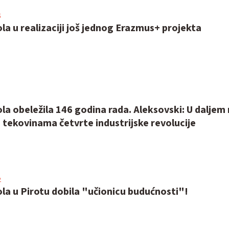
5
la u realizaciji još jednog Erazmus+ projekta
la obeležila 146 godina rada. Aleksovski: U daljem
tekovinama četvrte industrijske revolucije
2
la u Pirotu dobila "učionicu budućnosti"!