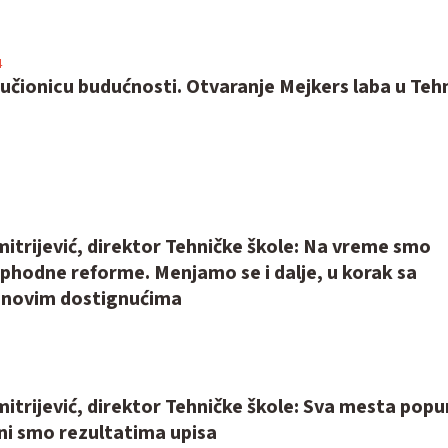
4
 učionicu budućnosti. Otvaranje Mejkers laba u Teh
mitrijević, direktor Tehničke škole: Na vreme smo
phodne reforme. Menjamo se i dalje, u korak sa
 novim dostignućima
mitrijević, direktor Tehničke škole: Sva mesta popu
ni smo rezultatima upisa