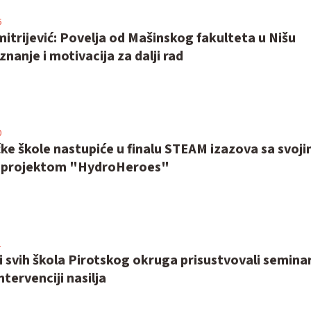
6
mitrijević: Povelja od Mašinskog fakulteta u Nišu
znanje i motivacija za dalji rad
0
ke škole nastupiće u finalu STEAM izazova sa svoj
m projektom "HydroHeroes"
2
 svih škola Pirotskog okruga prisustvovali semina
intervenciji nasilja