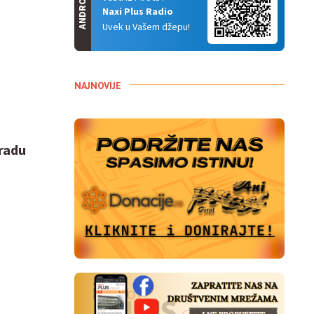
ANDROID
Naxi Plus Radio
Uvek u Vašem džepu!
NAJNOVIJE
 radu