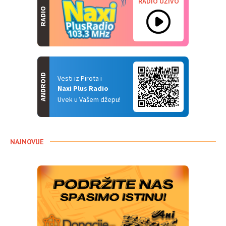
RADIO UŽIVO
RADIO
ANDROID
Vesti iz Pirota i
Naxi Plus Radio
Uvek u Vašem džepu!
NAJNOVIJE