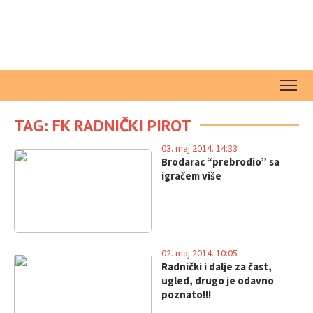
TAG: FK RADNIČKI PIROT
03. maj 2014. 14:33
Brodarac “prebrodio” sa
igračem više
02. maj 2014. 10:05
Radnički i dalje za čast,
ugled, drugo je odavno
poznato!!!