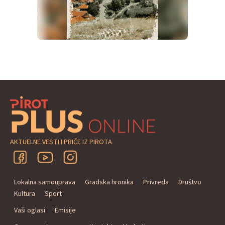
AKTUELNE VESTI I PRIČE IZ PIROTA
Lokalna samouprava
Gradska hronika
Privreda
Društvo
Kultura
Sport
Vaši oglasi
Emisije