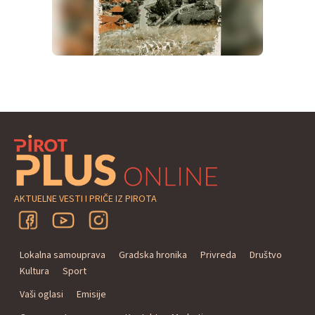
AKTUELNE VESTI I PRIČE IZ PIROTA
Lokalna samouprava
Gradska hronika
Privreda
Društvo
Kultura
Sport
Vaši oglasi
Emisije