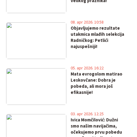
Velikog praznika!
08. apr 2026. 10:58
Objavljujemo rezultate
utakmica mlađih selekcija
Radničkog: Petlići
najuspešniji!
05. apr 2026. 16:22
Mata evrogolom matirao
Leskovčane: Dobra je
pobeda, ali mora još
efikasnije!
03. apr 2026. 12:25
Ivica Momčilović: Dužni
smo našim navijačima,
očekujemo prvu pobedu