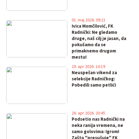
01. maj 2026. 09:21
Ivica Momčilović, FK
Radnički: Ne gledamo
druge, naš cilj je jasan, da
pokušamo da se
primaknemo drugom
mestu!
29. apr 2026. 10:19
Neuspešan vikend za
selekcije Radničkog:
Pobedili samo petlići
26. apr 2026. 20:45
Podsetio nas Radnički na
neka ranija vremena, ne
samo golovima: Igrom!
Zašto "presušuje" FK