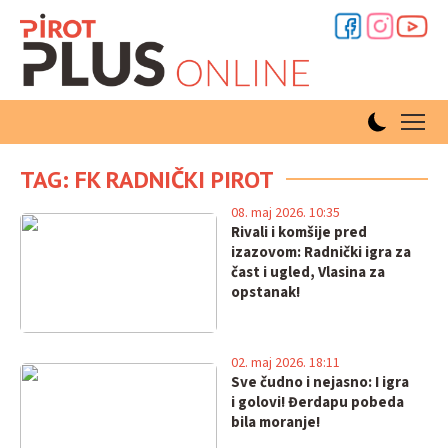
TAG: FK RADNIČKI PIROT
08. maj 2026. 10:35
Rivali i komšije pred
izazovom: Radnički igra za
čast i ugled, Vlasina za
opstanak!
02. maj 2026. 18:11
Sve čudno i nejasno: I igra
i golovi! Đerdapu pobeda
bila moranje!