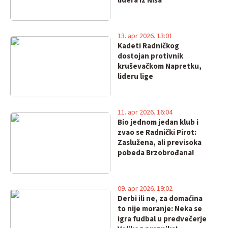
lidera iz Niša
13. apr 2026. 13:01
Kadeti Radničkog
dostojan protivnik
kruševačkom Napretku,
lideru lige
11. apr 2026. 16:04
Bio jednom jedan klub i
zvao se Radnički Pirot:
Zaslužena, ali previsoka
pobeda Brzobrođana!
09. apr 2026. 19:02
Derbi ili ne, za domaćina
to nije moranje: Neka se
igra fudbal u predvečerje