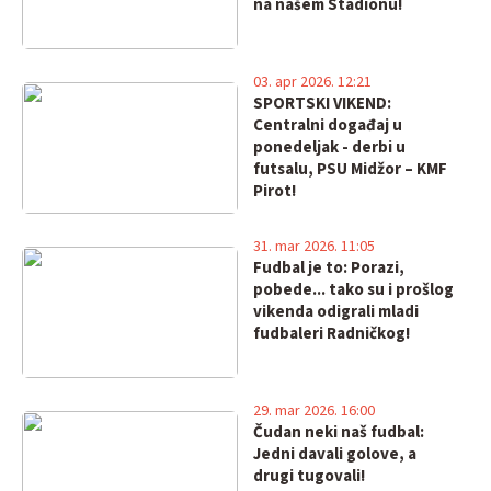
na našem Stadionu!
03. apr 2026. 12:21
SPORTSKI VIKEND:
Centralni događaj u
ponedeljak - derbi u
futsalu, PSU Midžor – KMF
Pirot!
31. mar 2026. 11:05
Fudbal je to: Porazi,
pobede... tako su i prošlog
vikenda odigrali mladi
fudbaleri Radničkog!
29. mar 2026. 16:00
Čudan neki naš fudbal:
Jedni davali golove, a
drugi tugovali!