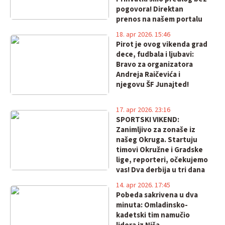
pogovora! Direktan
prenos na našem portalu
18. apr 2026. 15:46
Pirot je ovog vikenda grad
dece, fudbala i ljubavi:
Bravo za organizatora
Andreja Raičevića i
njegovu ŠF Junajted!
17. apr 2026. 23:16
SPORTSKI VIKEND:
Zanimljivo za zonaše iz
našeg Okruga. Startuju
timovi Okružne i Gradske
lige, reporteri, očekujemo
vas! Dva derbija u tri dana
u futsalu!
14. apr 2026. 17:45
Pobeda sakrivena u dva
minuta: Omladinsko-
kadetski tim namučio