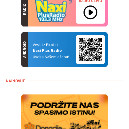
RADIO UŽIVO
RADIO
ANDROID
Vesti iz Pirota i
Naxi Plus Radio
Uvek u Vašem džepu!
NAJNOVIJE