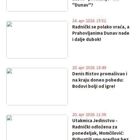
"Dunav"?
24. apr 2026. 15:52
Radnički se polako vraća, a
Prahovljanima Dunav nade
i dalje dubok!
20. apr 2026. 18:49
Denis Ristov promašivao i
na kraju doneo pobedu:
Bodovi bolji od igre!
20. apr 2026. 11:36
Utakmica Jedinstvo -
Radnički odložena za
ponedeljak, Momčilović:
Prihvatili smo predlog bez