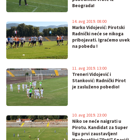
Beograda!
14. avg 2019. 08:00
Marko Vidojević: Pirotski
Radnički neće se nikoga
pribojavati. Igraćemo uvek
na pobedu !
11. avg 2019. 13:00
Treneri Vidojević i
Stanković: Radnički Pirot
je zasluženo pobedio!
10. avg 2019. 23:00
Niko se neće naigrati u
Pirotu. Kandidat za Super
ligu prvi zaustavljen!