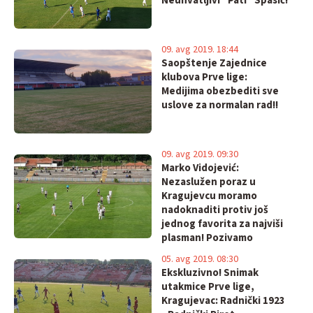
Neuhvatljivi "Pati" Spasić!
09. avg 2019. 18:44
Saopštenje Zajednice
klubova Prve lige:
Medijima obezbediti sve
uslove za normalan rad!!
09. avg 2019. 09:30
Marko Vidojević:
Nezaslužen poraz u
Kragujevcu moramo
nadoknaditi protiv još
jednog favorita za najviši
plasman! Pozivamo
gledaoce na dobar fudbal !
05. avg 2019. 08:30
Ekskluzivno! Snimak
utakmice Prve lige,
Kragujevac: Radnički 1923