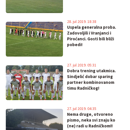
28. jul 2019. 18:38
Uspela generalna proba.
Zadovoljili i Vranjanci i
Piroćanci. Gosti bili bliži
pobedi!
27. jul 2019. 05:31
Dobra trening utakmica.
Sindjelić dobar sparing
partner kombinovanom
timu Radničkog!
27. jul 2019. 04:35
Nema druge, otvoreno
pismo, neka svi znaju ko
(ne) radi u Radničkom!!