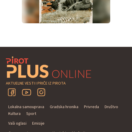
AKTUELNE VESTI I PRIČE IZ PIROTA
Lokalna samouprava
Gradska hronika
Privreda
Društvo
Kultura
Sport
Vaši oglasi
Emisije