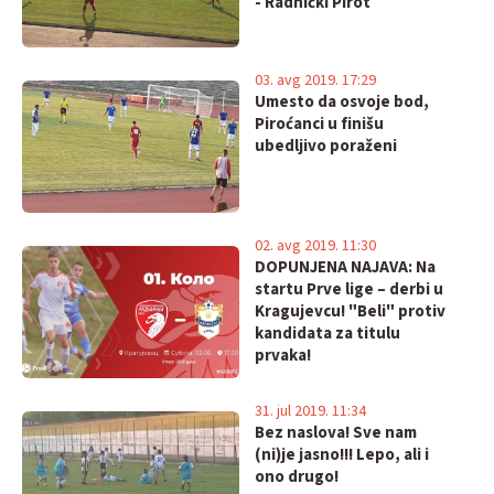
- Radnički Pirot
03. avg 2019. 17:29
Umesto da osvoje bod,
Piroćanci u finišu
ubedljivo poraženi
02. avg 2019. 11:30
DOPUNJENA NAJAVA: Na
startu Prve lige – derbi u
Kragujevcu! "Beli" protiv
kandidata za titulu
prvaka!
31. jul 2019. 11:34
Bez naslova! Sve nam
(ni)je jasno!!! Lepo, ali i
ono drugo!