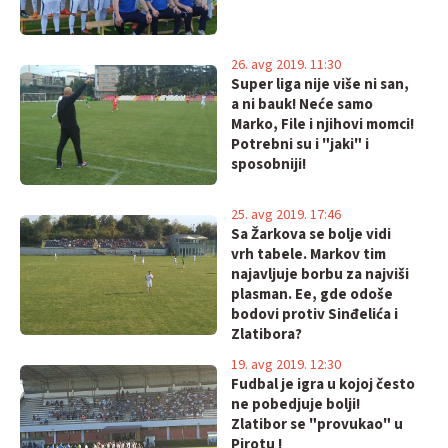
26. avg 2019. 11:30
Super liga nije više ni san,
a ni bauk! Neće samo
Marko, File i njihovi momci!
Potrebni su i "jaki" i
sposobniji!
25. avg 2019. 17:46
Sa Žarkova se bolje vidi
vrh tabele. Markov tim
najavljuje borbu za najviši
plasman. Ee, gde odoše
bodovi protiv Sinđelića i
Zlatibora?
19. avg 2019. 12:30
Fudbal je igra u kojoj često
ne pobedjuje bolji!
Zlatibor se "provukao" u
Pirotu !