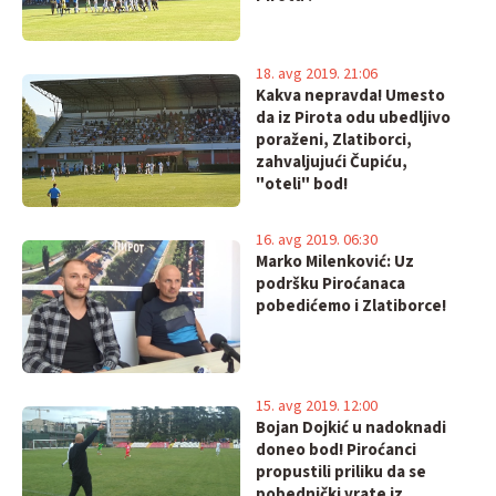
18. avg 2019. 21:06
Kakva nepravda! Umesto
da iz Pirota odu ubedljivo
poraženi, Zlatiborci,
zahvaljujući Čupiću,
"oteli" bod!
16. avg 2019. 06:30
Marko Milenković: Uz
podršku Piroćanaca
pobedićemo i Zlatiborce!
15. avg 2019. 12:00
Bojan Dojkić u nadoknadi
doneo bod! Piroćanci
propustili priliku da se
pobednički vrate iz