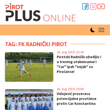
TAG: FK RADNIČKI PIROT
28. avg 2019. 22:38
Pirotski Radnički ubedljiv i
u trening utakmicama! I
"Car" ipak "nejak" za
Piroćance!
28. avg 2019. 10:00
Vidojević proverava
potencijalne prvotimce
protiv Car Konstantina