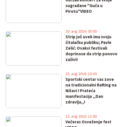
održali koncert za svoje
sugrađane "Guča u
Pirotu"VIDEO
20. avg 2016. 05:00
Strip još uvek ima svoju
čitalačku publiku; Pavle
Zelić: Ovakvi festivali
doprinose da strip ponovo
zaživi!
15. avg 2016. 10:30
Sportski centar vas zove
na tradicionalni Rafting na
Nišavi ! Prateća
manifestacija ,,Dan
zdravlja,,!
13. avg 2016. 11:00
Večeras Osveženje fest