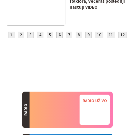
folklora, večeras poslednji
nastup VIDEO
1
2
3
4
5
6
7
8
9
10
11
12
RADIO UŽIVO
RADIO