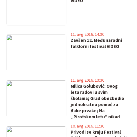
VIDEO
11. avg 2016. 14:30
Zavšen 12. Međunarodni
folklorni festival VIDEO
11. avg 2016. 13:30
Milica Golubović: Ovog
leta radovi u svim
školama; Grad obezbedio
jednokratnu pomoć za
đake prvake; Na
„Pirotskom letu“ nikad
„vrelije“!
10. avg 2016. 11:30
Privodi se kraju Festival