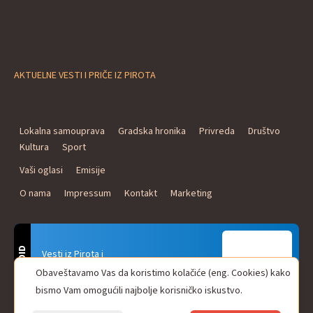
AKTUELNE VESTI I PRIČE IZ PIROTA
Lokalna samouprava
Gradska hronika
Privreda
Društvo
Kultura
Sport
Vaši oglasi
Emisije
O nama
Impressum
Kontakt
Marketing
ANDROID
Vesti iz Pirota i
Naxi Plus Radio
Obaveštavamo Vas da koristimo kolačiće (eng. Cookies) kako
Uvek u Vašem džepu!
bismo Vam omogućili najbolje korisničko iskustvo.