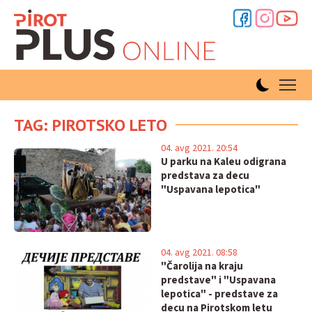
TAG: PIROTSKO LETO
04. avg 2021. 20:54
U parku na Kaleu odigrana
predstava za decu
"Uspavana lepotica"
04. avg 2021. 08:58
"Čarolija na kraju
predstave" i "Uspavana
lepotica" - predstave za
decu na Pirotskom letu