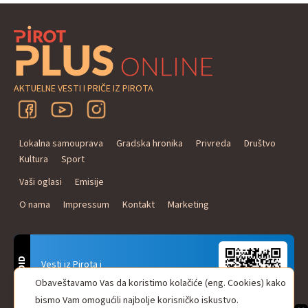
AKTUELNE VESTI I PRIČE IZ PIROTA
Lokalna samouprava
Gradska hronika
Privreda
Društvo
Kultura
Sport
Vaši oglasi
Emisije
O nama
Impressum
Kontakt
Marketing
ANDROID
Vesti iz Pirota i
Naxi Plus Radio
Obaveštavamo Vas da koristimo kolačiće (eng. Cookies) kako
Uvek u Vašem džepu!
bismo Vam omogućili najbolje korisničko iskustvo.