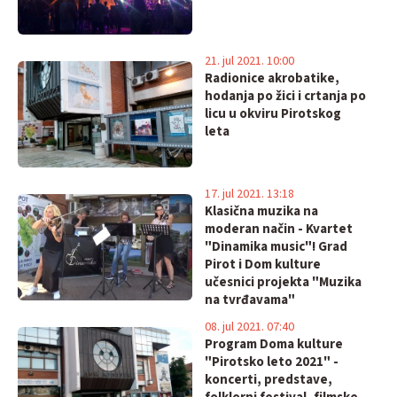
21. jul 2021. 10:00
Radionice akrobatike,
hodanja po žici i crtanja po
licu u okviru Pirotskog
leta
17. jul 2021. 13:18
Klasična muzika na
moderan način - Kvartet
"Dinamika music"! Grad
Pirot i Dom kulture
učesnici projekta "Muzika
na tvrđavama"
08. jul 2021. 07:40
Program Doma kulture
"Pirotsko leto 2021" -
koncerti, predstave,