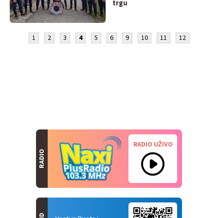
trgu
1
2
3
4
5
6
9
10
11
12
RADIO UŽIVO
RADIO