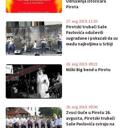
Udruženja istoričara
Pirota
27. avg 2019. 11:30
Pirotski trubači Saše
Pavlovića oduševili
sugrađane i pokazali da su
među najboljima u Srbiji
26. avg 2019. 09:15
Niški Big bend u Pirotu
26. avg 2019. 09:00
Zvuci Guče u Pirotu 26.
avgusta, Pirotski trubači
Saše Pavlovića sviraju na