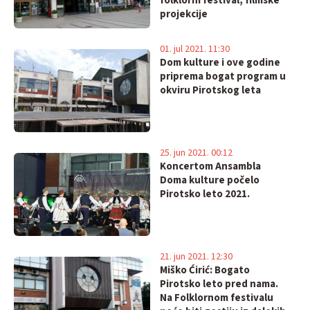
folklorni festival, filmske
projekcije
01. jul 2021. 11:30
Dom kulture i ove godine
priprema bogat program u
okviru Pirotskog leta
25. jun 2021. 00:12
Koncertom Ansambla
Doma kulture počelo
Pirotsko leto 2021.
21. jun 2021. 12:30
Miško Ćirić: Bogato
Pirotsko leto pred nama.
Na Folklornom festivalu