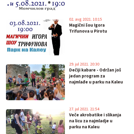
02. avg 2021. 10:15
Magični šou Igora
Trifunova u Pirotu
29. jul 2021. 20:30
Dečiji kabare - Održan još
jedan program za
najmlađe u parku na Kaleu
27. jul 2021. 21:54
Veče akrobatike i slikanja
na licu za najmladje u
parku na Kaleu