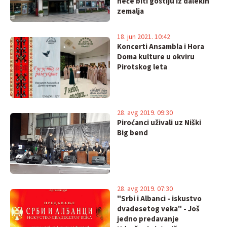
neće biti gostiju iz dalekih
zemalja
18. jun 2021. 10:42
Koncerti Ansambla i Hora
Doma kulture u okviru
Pirotskog leta
28. avg 2019. 09:30
Piroćanci uživali uz Niški
Big bend
28. avg 2019. 07:30
"Srbi i Albanci - iskustvo
dvadesetog veka" - Još
jedno predavanje