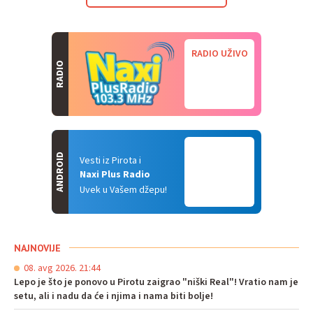
RADIO UŽIVO
RADIO
ANDROID
Vesti iz Pirota i
Naxi Plus Radio
Uvek u Vašem džepu!
NAJNOVIJE
08. avg 2026. 21:44
Lepo je što je ponovo u Pirotu zaigrao "niški Real"! Vratio nam je
setu, ali i nadu da će i njima i nama biti bolje!