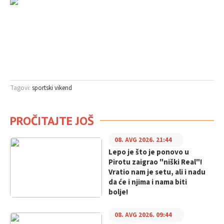
Tagovi:
sportski vikend
PROČITAJTE JOŠ
08. AVG 2026. 21:44
Lepo je što je ponovo u
Pirotu zaigrao "niški Real"!
Vratio nam je setu, ali i nadu
da će i njima i nama biti
bolje!
08. AVG 2026. 09:44