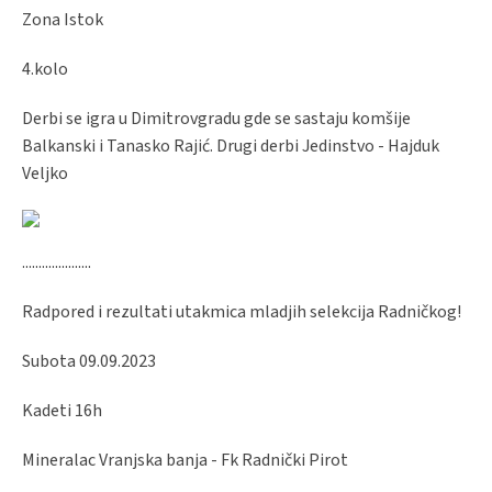
Zona Istok
4.kolo
Derbi se igra u Dimitrovgradu gde se sastaju komšije
Balkanski i Tanasko Rajić. Drugi derbi Jedinstvo - Hajduk
Veljko
.....................
Radpored i rezultati utakmica mladjih selekcija Radničkog!
Subota 09.09.2023
Kadeti 16h
Mineralac Vranjska banja - Fk Radnički Pirot