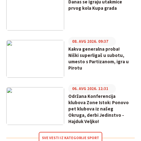
Danas se igraju utakmice
prvog kola Kupa grada
08. AVG 2026. 09:37
Kakva generalna proba!
Niški superligaš u subotu,
umesto s Partizanom, igra u
Pirotu
06. AVG 2026. 12:31
Održana Konferencija
klubova Zone Istok: Ponovo
pet klubova iz našeg
Okruga, derbi Jedinstvo -
Hajduk Veljko!
SVE VESTI IZ KATEGORIJE SPORT