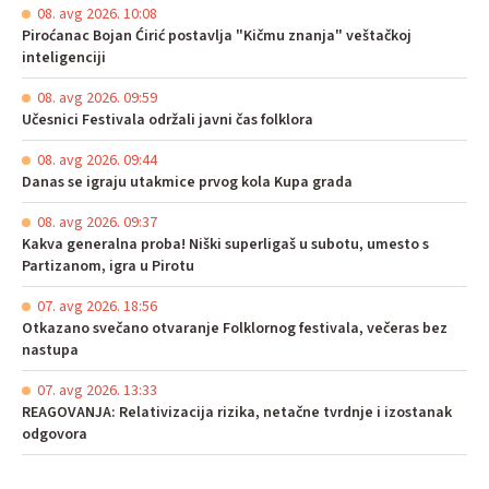
08. avg 2026. 10:08
Piroćanac Bojan Ćirić postavlja "Kičmu znanja" veštačkoj
inteligenciji
08. avg 2026. 09:59
Učesnici Festivala održali javni čas folklora
08. avg 2026. 09:44
Danas se igraju utakmice prvog kola Kupa grada
08. avg 2026. 09:37
Kakva generalna proba! Niški superligaš u subotu, umesto s
Partizanom, igra u Pirotu
07. avg 2026. 18:56
Otkazano svečano otvaranje Folklornog festivala, večeras bez
nastupa
07. avg 2026. 13:33
REAGOVANJA: Relativizacija rizika, netačne tvrdnje i izostanak
odgovora