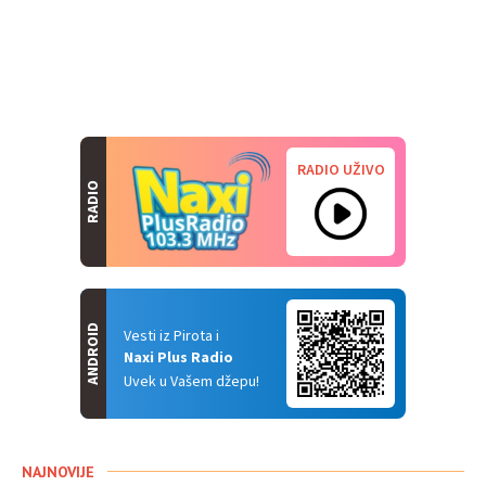
RADIO UŽIVO
RADIO
ANDROID
Vesti iz Pirota i
Naxi Plus Radio
Uvek u Vašem džepu!
NAJNOVIJE