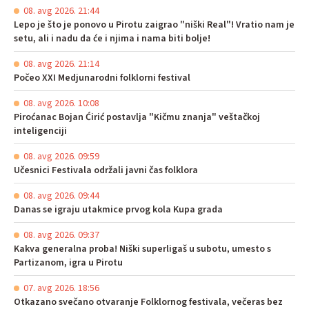
08. avg 2026. 21:44
Lepo je što je ponovo u Pirotu zaigrao "niški Real"! Vratio nam je
setu, ali i nadu da će i njima i nama biti bolje!
08. avg 2026. 21:14
Počeo XXI Medjunarodni folklorni festival
08. avg 2026. 10:08
Piroćanac Bojan Ćirić postavlja "Kičmu znanja" veštačkoj
inteligenciji
08. avg 2026. 09:59
Učesnici Festivala održali javni čas folklora
08. avg 2026. 09:44
Danas se igraju utakmice prvog kola Kupa grada
08. avg 2026. 09:37
Kakva generalna proba! Niški superligaš u subotu, umesto s
Partizanom, igra u Pirotu
07. avg 2026. 18:56
Otkazano svečano otvaranje Folklornog festivala, večeras bez