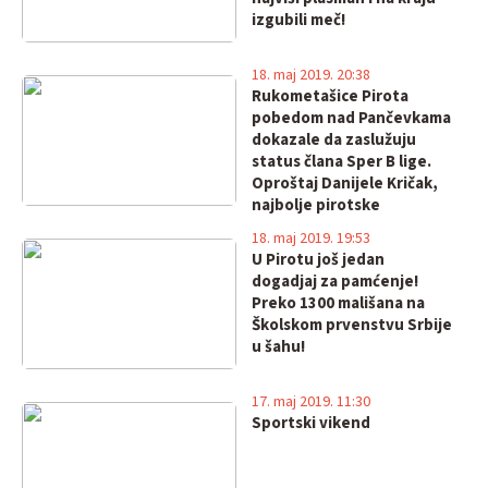
izgubili meč!
18. maj 2019. 20:38
Rukometašice Pirota
pobedom nad Pančevkama
dokazale da zaslužuju
status člana Sper B lige.
Oproštaj Danijele Kričak,
najbolje pirotske
rukometašice!
18. maj 2019. 19:53
U Pirotu još jedan
dogadjaj za pamćenje!
Preko 1300 mališana na
Školskom prvenstvu Srbije
u šahu!
17. maj 2019. 11:30
Sportski vikend