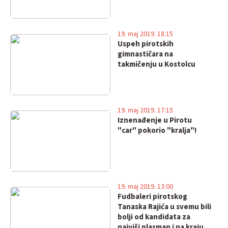
19. maj 2019. 18:15
Uspeh pirotskih
gimnastičara na
takmičenju u Kostolcu
19. maj 2019. 17:15
Iznenađenje u Pirotu
"car" pokorio "kralja"!
19. maj 2019. 13:00
Fudbaleri pirotskog
Tanaska Rajića u svemu bili
bolji od kandidata za
najviši plasman i na kraju