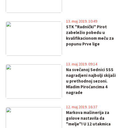
13. maj 2019. 10:49
STK "Radnički" Pirot
zabeležio pobedu u
kvalifikacionom meču za
popunu Prve lige
13. maj 2019. 09:14
Na svečanoj Sednici SSS
nagradjeni najbolji skijaši
u prethodnoj sezoni.
Mladim Piroćancima 4
nagrade
12. maj 2019. 16:37
Markova mašinerija za
golove nastavila da
"melje"! U 12 utakmica