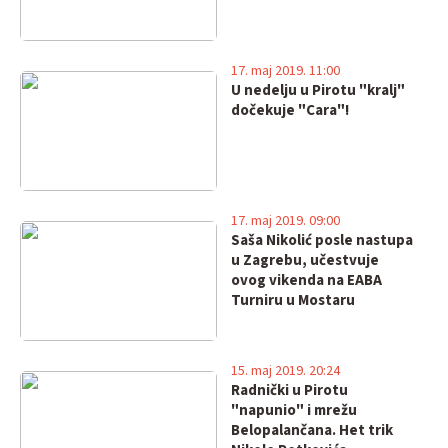
17. maj 2019. 11:00
U nedelju u Pirotu "kralj"
dočekuje "Cara"!
17. maj 2019. 09:00
Saša Nikolić posle nastupa
u Zagrebu, učestvuje
ovog vikenda na EABA
Turniru u Mostaru
15. maj 2019. 20:24
Radnički u Pirotu
"napunio" i mrežu
Belopalančana. Het trik