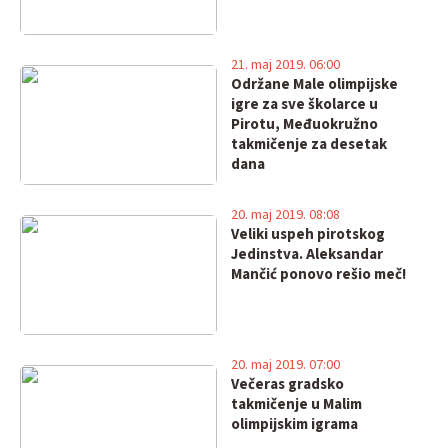
21. maj 2019. 06:00
Održane Male olimpijske
igre za sve školarce u
Pirotu, Međuokružno
takmičenje za desetak
dana
20. maj 2019. 08:08
Veliki uspeh pirotskog
Jedinstva. Aleksandar
Mančić ponovo rešio meč!
20. maj 2019. 07:00
Večeras gradsko
takmičenje u Malim
olimpijskim igrama