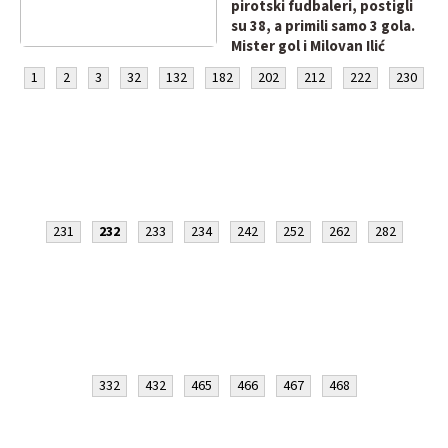
pirotski fudbaleri, postigli
su 38, a primili samo 3 gola.
Mister gol i Milovan Ilić
postigli po dva gola!
1
2
3
32
132
182
202
212
222
230
231
232
233
234
242
252
262
282
332
432
465
466
467
468