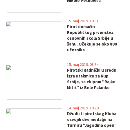
Nikole Petkovića
15. maj 2019. 10:51
Pirot domaćin
Republičkog prvenstva
osnovnih škola Srbije u
šahu. Očekuje se oko 800
učesnika
15. maj 2019. 08:34
Pirotski Radnički u sredu
igra utakmicu za Kup
Srbije, sa ekipom "Rajko
Mitić" iz Bele Palanke
14. maj 2019. 10:20
Džudisti pirotskog Kluba
osvojili dve medalje na
Turniru "Jagodina open"