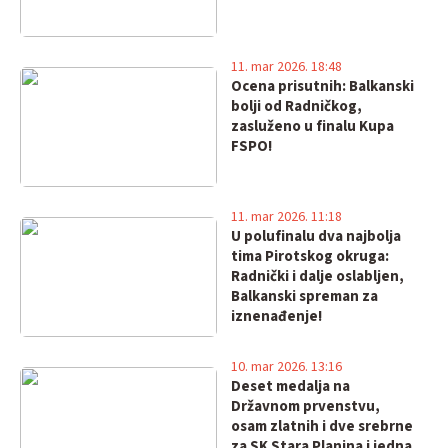
11. mar 2026. 18:48
Ocena prisutnih: Balkanski
bolji od Radničkog,
zasluženo u finalu Kupa
FSPO!
11. mar 2026. 11:18
U polufinalu dva najbolja
tima Pirotskog okruga:
Radnički i dalje oslabljen,
Balkanski spreman za
iznenađenje!
10. mar 2026. 13:16
Deset medalja na
Državnom prvenstvu,
osam zlatnih i dve srebrne
za SK Stara Planina i jedna