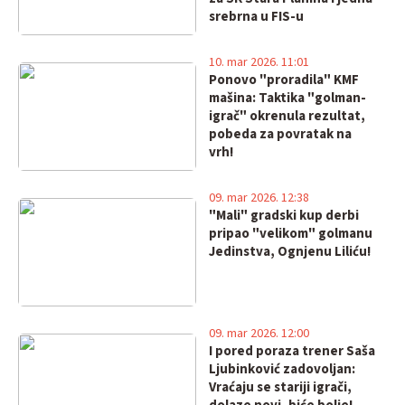
srebrna u FIS-u
10. mar 2026. 11:01
Ponovo "proradila" KMF
mašina: Taktika "golman-
igrač" okrenula rezultat,
pobeda za povratak na
vrh!
09. mar 2026. 12:38
"Mali" gradski kup derbi
pripao "velikom" golmanu
Jedinstva, Ognjenu Liliću!
09. mar 2026. 12:00
I pored poraza trener Saša
Ljubinković zadovoljan:
Vraćaju se stariji igrači,