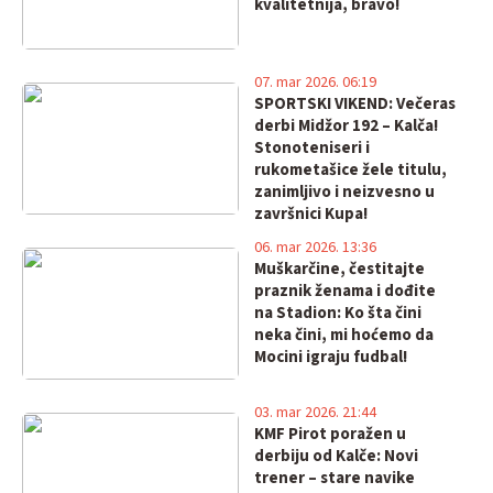
kvalitetnija, bravo!
07. mar 2026. 06:19
SPORTSKI VIKEND: Večeras
derbi Midžor 192 – Kalča!
Stonoteniseri i
rukometašice žele titulu,
zanimljivo i neizvesno u
završnici Kupa!
06. mar 2026. 13:36
Muškarčine, čestitajte
praznik ženama i dođite
na Stadion: Ko šta čini
neka čini, mi hoćemo da
Mocini igraju fudbal!
03. mar 2026. 21:44
KMF Pirot poražen u
derbiju od Kalče: Novi
trener – stare navike