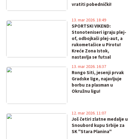
vratiti pobednički!
13. mar 2026. 18:49
SPORTSKI VIKEND:
Stonoteniseri igraju plej-
of, odbojkaši plej-aut, a
rukometašice u Pirotu!
Kreće Zona Istok,
nastavlja se futsal
13. mar 2026. 16:37
Rongo Siti, jesenji prvak
Gradske lige, najavljuje
borbu za plasman u
Okružnu ligu!
12. mar 2026. 11:07
Još četiri zlatne medalje u
Snoubord kupu Srbije za
SK "Stara Planina"