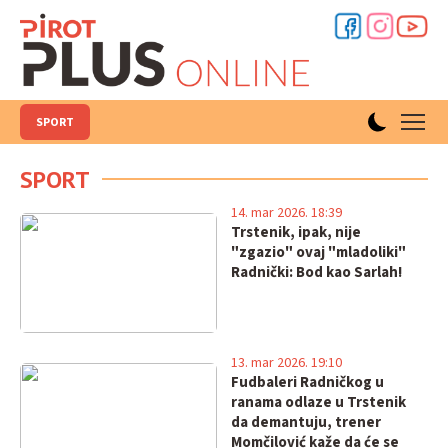
SPORT
SPORT
14. mar 2026. 18:39
Trstenik, ipak, nije
"zgazio" ovaj "mladoliki"
Radnički: Bod kao Sarlah!
13. mar 2026. 19:10
Fudbaleri Radničkog u
ranama odlaze u Trstenik
da demantuju, trener
Momčilović kaže da će se