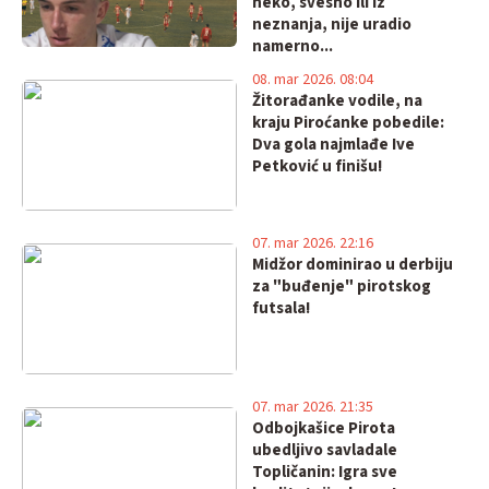
neko, svesno ili iz
neznanja, nije uradio
namerno...
08. mar 2026. 08:04
Žitorađanke vodile, na
kraju Piroćanke pobedile:
Dva gola najmlađe Ive
Petković u finišu!
07. mar 2026. 22:16
Midžor dominirao u derbiju
za "buđenje" pirotskog
futsala!
07. mar 2026. 21:35
Odbojkašice Pirota
ubedljivo savladale
Topličanin: Igra sve