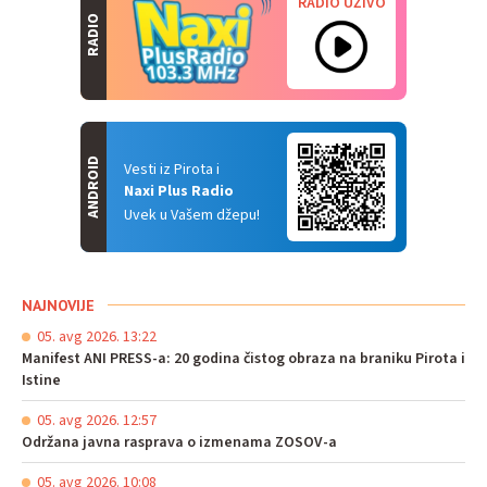
RADIO UŽIVO
RADIO
ANDROID
Vesti iz Pirota i
Naxi Plus Radio
Uvek u Vašem džepu!
NAJNOVIJE
05. avg 2026. 13:22
Manifest ANI PRESS-a: 20 godina čistog obraza na braniku Pirota i
Istine
05. avg 2026. 12:57
Održana javna rasprava o izmenama ZOSOV-a
05. avg 2026. 10:08