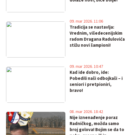
dolaze novi, biće bolje!
09. mar 2026. 11:06
Tradicija se nastavlja:
Vrednim, višedecenijskim
radom Dragana Radulovića
stižu novi šampioni!
09. mar 2026. 10:47
Kad ide dobro, ide:
Pobedili naši odbojkaši – i
seniori i pretpioniri,
bravo!
08. mar 2026. 18:42
Nije iznenađenje poraz
Radničkog, možda samo
broj golova! Bojim se da to