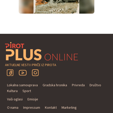
AKTUELNE VESTI I PRIČE IZ PIROTA
Lokalna samouprava
Gradska hronika
Privreda
Društvo
Kultura
Sport
Vaši oglasi
Emisije
O nama
Impressum
Kontakt
Marketing