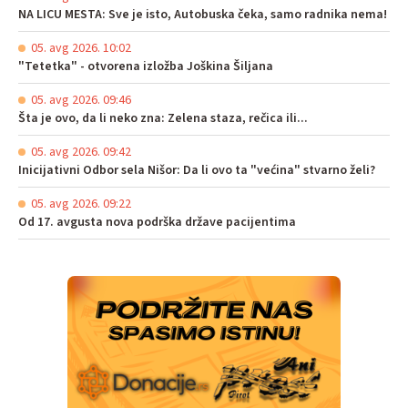
NA LICU MESTA: Sve je isto, Autobuska čeka, samo radnika nema!
05. avg 2026. 10:02
"Tetetka" - otvorena izložba Joškina Šiljana
05. avg 2026. 09:46
Šta je ovo, da li neko zna: Zelena staza, rečica ili...
05. avg 2026. 09:42
Inicijativni Odbor sela Nišor: Da li ovo ta "većina" stvarno želi?
05. avg 2026. 09:22
Od 17. avgusta nova podrška države pacijentima