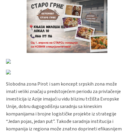
Slobodna zona Pirot i sam koncept srpskih zona može
imati veliki značaj u predstojećem periodu za privlačenje
investicija iz Azije imajući u vidu blizinu tržišta Evropske
Unije, dobru dugogodišnju saradnju sa kineskim
kompanijama i brojne logističke projekte iz strategije
“Jedan pojas, jedan put”. Takođe saradnja institucija i
kompanija iz regiona može znatno doprineti efikasnijem