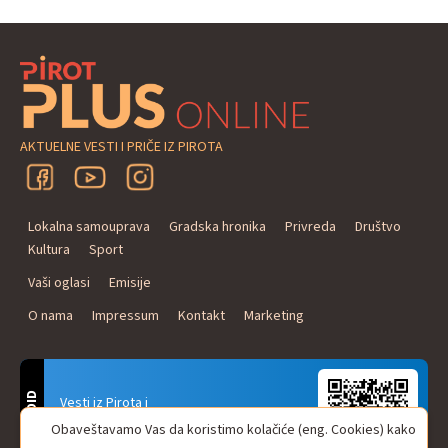
AKTUELNE VESTI I PRIČE IZ PIROTA
Lokalna samouprava
Gradska hronika
Privreda
Društvo
Kultura
Sport
Vaši oglasi
Emisije
O nama
Impressum
Kontakt
Marketing
ANDROID
Vesti iz Pirota i
Naxi Plus Radio
Obaveštavamo Vas da koristimo kolačiće (eng. Cookies) kako
Uvek u Vašem džepu!