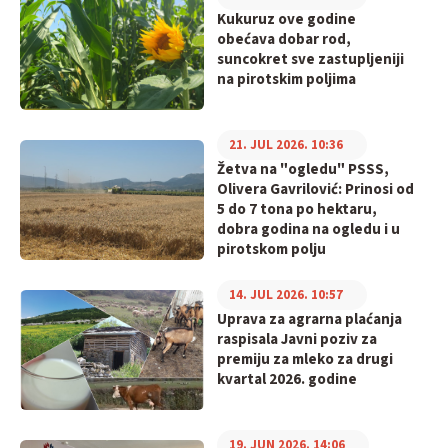
Kukuruz ove godine
obećava dobar rod,
suncokret sve zastupljeniji
na pirotskim poljima
21. JUL 2026. 10:36
Žetva na "ogledu" PSSS,
Olivera Gavrilović: Prinosi od
5 do 7 tona po hektaru,
dobra godina na ogledu i u
pirotskom polju
14. JUL 2026. 10:57
Uprava za agrarna plaćanja
raspisala Javni poziv za
premiju za mleko za drugi
kvartal 2026. godine
19. JUN 2026. 14:06