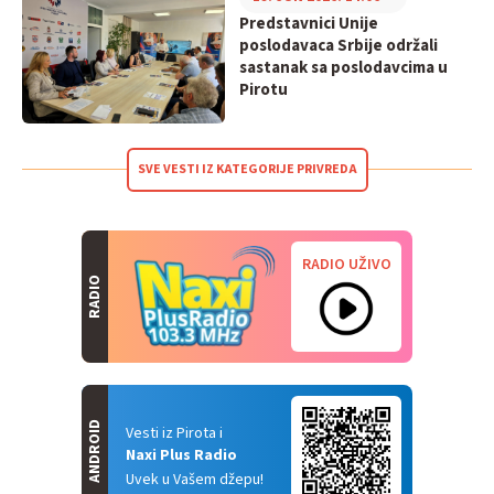
Predstavnici Unije
poslodavaca Srbije održali
sastanak sa poslodavcima u
Pirotu
SVE VESTI IZ KATEGORIJE PRIVREDA
RADIO UŽIVO
RADIO
ANDROID
Vesti iz Pirota i
Naxi Plus Radio
Uvek u Vašem džepu!