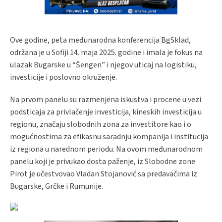
Ove godine, peta međunarodna konferencija BgSklad,
održana je u Sofiji 14. maja 2025. godine i imala je fokus na
ulazak Bugarske u “Šengen” i njegov uticaj na logistiku,
investicije i poslovno okruženje.
Na prvom panelu su razmenjena iskustva i procene u vezi
podsticaja za privlačenje investicija, kineskih investicija u
regionu, značaju slobodnih zona za investitore kao i o
mogućnostima za efikasnu saradnju kompanija i institucija
iz regiona u narednom periodu. Na ovom međunarodnom
panelu koji je privukao dosta paženje, iz Slobodne zone
Pirot je učestvovao Vladan Stojanović sa predavačima iz
Bugarske, Grčke i Rumunije.