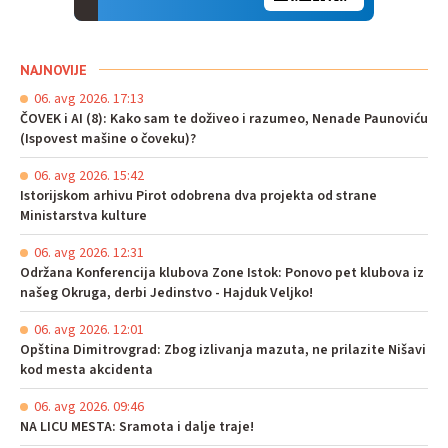
NAJNOVIJE
06. avg 2026. 17:13
ČOVEK i AI (8): Kako sam te doživeo i razumeo, Nenade Paunoviću
(Ispovest mašine o čoveku)?
06. avg 2026. 15:42
Istorijskom arhivu Pirot odobrena dva projekta od strane
Ministarstva kulture
06. avg 2026. 12:31
Održana Konferencija klubova Zone Istok: Ponovo pet klubova iz
našeg Okruga, derbi Jedinstvo - Hajduk Veljko!
06. avg 2026. 12:01
Opština Dimitrovgrad: Zbog izlivanja mazuta, ne prilazite Nišavi
kod mesta akcidenta
06. avg 2026. 09:46
NA LICU MESTA: Sramota i dalje traje!