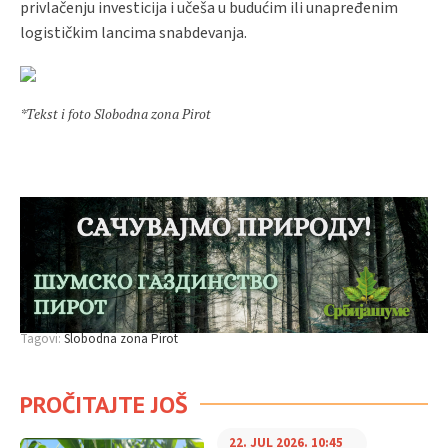
privlačenju investicija i učeša u budućim ili unapređenim
logističkim lancima snabdevanja.
*Tekst i foto Slobodna zona Pirot
Tagovi:
Slobodna zona Pirot
PROČITAJTE JOŠ
22. JUL 2026. 10:45