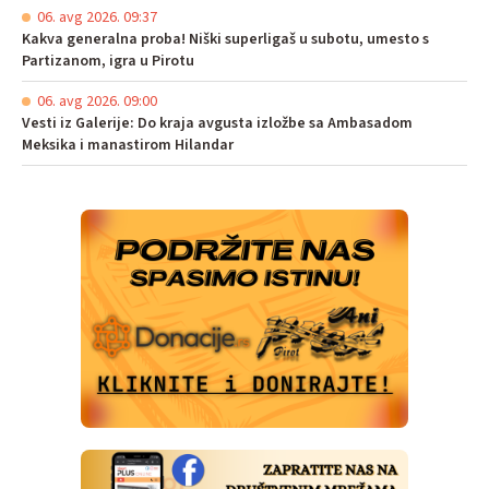
06. avg 2026. 09:37
Kakva generalna proba! Niški superligaš u subotu, umesto s
Partizanom, igra u Pirotu
06. avg 2026. 09:00
Vesti iz Galerije: Do kraja avgusta izložbe sa Ambasadom
Meksika i manastirom Hilandar