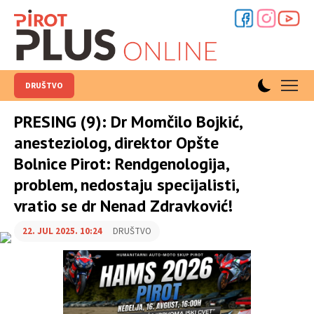
DRUŠTVO
PRESING (9): Dr Momčilo Bojkić,
anesteziolog, direktor Opšte
Bolnice Pirot: Rendgenologija,
problem, nedostaju specijalisti,
vratio se dr Nenad Zdravković!
22. JUL 2025. 10:24
DRUŠTVO