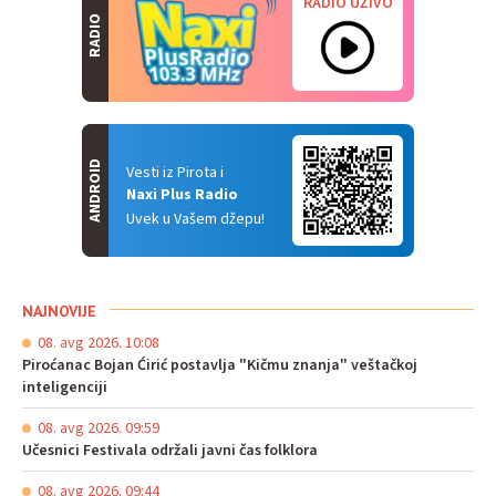
RADIO UŽIVO
RADIO
ANDROID
Vesti iz Pirota i
Naxi Plus Radio
Uvek u Vašem džepu!
NAJNOVIJE
08. avg 2026. 10:08
Piroćanac Bojan Ćirić postavlja "Kičmu znanja" veštačkoj
inteligenciji
08. avg 2026. 09:59
Učesnici Festivala održali javni čas folklora
08. avg 2026. 09:44