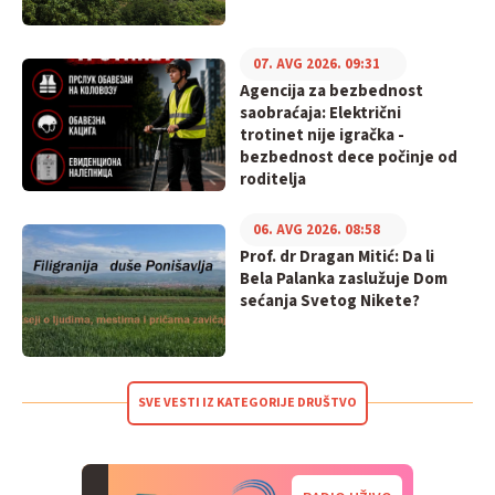
07. AVG 2026. 09:31
Agencija za bezbednost
saobraćaja: Električni
trotinet nije igračka -
bezbednost dece počinje od
roditelja
06. AVG 2026. 08:58
Prof. dr Dragan Mitić: Da li
Bela Palanka zaslužuje Dom
sećanja Svetog Nikete?
SVE VESTI IZ KATEGORIJE DRUŠTVO