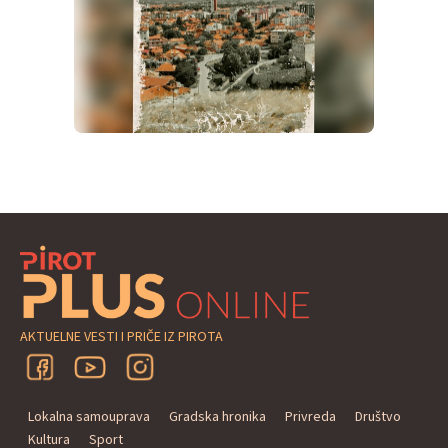
AKTUELNE VESTI I PRIČE IZ PIROTA
Lokalna samouprava
Gradska hronika
Privreda
Društvo
Kultura
Sport