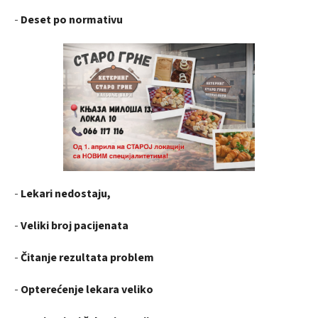
-
Deset po normativu
-
Lekari nedostaju,
-
Veliki broj pacijenata
-
Čitanje rezultata problem
-
Opterećenje lekara veliko