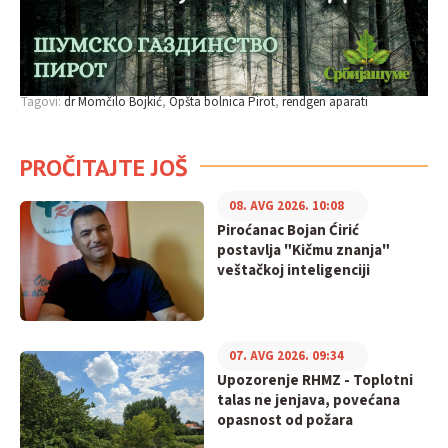
Tagovi:
dr Momčilo Bojkić
Opšta bolnica Pirot
rendgen aparati
PROČITAJTE JOŠ
08. AVG 2026. 10:08
Piroćanac Bojan Ćirić
postavlja "Kičmu znanja"
veštačkoj inteligenciji
07. AVG 2026. 09:34
Upozorenje RHMZ - Toplotni
talas ne jenjava, povećana
opasnost od požara