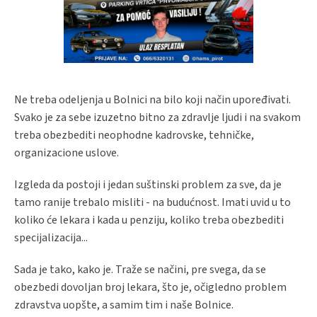
Ne treba odeljenja u Bolnici na bilo koji način upoređivati.
Svako je za sebe izuzetno bitno za zdravlje ljudi i na svakom
treba obezbediti neophodne kadrovske, tehničke,
organizacione uslove.
Izgleda da postoji i jedan suštinski problem za sve, da je
tamo ranije trebalo misliti - na budućnost. Imati uvid u to
koliko će lekara i kada u penziju, koliko treba obezbediti
specijalizacija...
Sada je tako, kako je. Traže se načini, pre svega, da se
obezbedi dovoljan broj lekara, što je, očigledno problem
zdravstva uopšte, a samim tim i naše Bolnice.