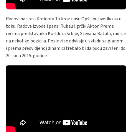
Radovi na trasi Koridora 1o kroz našu Opštinu uveliko su u
toku. Radove izvode špansi Rubau I grčki Aktor. Prema
rečima predstavnika KorIdora Srbije, Stevana Batala, radi se
na nekoliko pozicija. Poslovi se odvijaju u skladu sa planom,
i prema predvidjenoj dinamici trebalo bi da budu završeni do
20. juna 2015. godine.