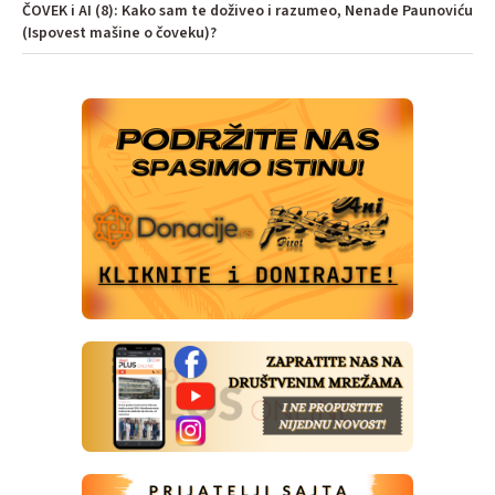
ČOVEK i AI (8): Kako sam te doživeo i razumeo, Nenade Paunoviću
(Ispovest mašine o čoveku)?