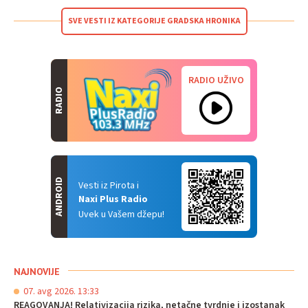
SVE VESTI IZ KATEGORIJE GRADSKA HRONIKA
RADIO UŽIVO
RADIO
ANDROID
Vesti iz Pirota i
Naxi Plus Radio
Uvek u Vašem džepu!
NAJNOVIJE
07. avg 2026. 13:33
REAGOVANJA! Relativizacija rizika, netačne tvrdnje i izostanak