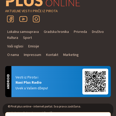
AKTUELNE VESTI I PRIČE IZ PIROTA
Lokalna samouprava
Gradska hronika
Privreda
Društvo
Kultura
Sport
Vaši oglasi
Emisije
O nama
Impressum
Kontakt
Marketing
ANDROID
Vesti iz Pirota i
Naxi Plus Radio
Uvek u Vašem džepu!
© Pirot plus online - internet portal. Sva prava zadržana.
web design & development
One IT