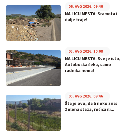
06. AVG 2026. 09:46
NA LICU MESTA: Sramota i
dalje traje!
05. AVG 2026. 10:08
NA LICU MESTA: Sve je isto,
Autobuska čeka, samo
radnika nema!
05. AVG 2026. 09:46
Šta je ovo, da li neko zna:
Zelena staza, rečica ili...