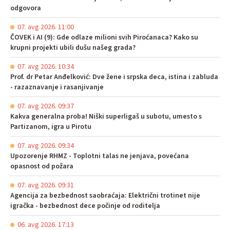
odgovora
07. avg 2026. 11:00
ČOVEK i AI (9): Gde odlaze milioni svih Piroćanaca? Kako su
krupni projekti ubili dušu našeg grada?
07. avg 2026. 10:34
Prof. dr Petar Anđelković: Dve žene i srpska deca, istina i zabluda
- razaznavanje i rasanjivanje
07. avg 2026. 09:37
Kakva generalna proba! Niški superligaš u subotu, umesto s
Partizanom, igra u Pirotu
07. avg 2026. 09:34
Upozorenje RHMZ - Toplotni talas ne jenjava, povećana
opasnost od požara
07. avg 2026. 09:31
Agencija za bezbednost saobraćaja: Električni trotinet nije
igračka - bezbednost dece počinje od roditelja
06. avg 2026. 17:13