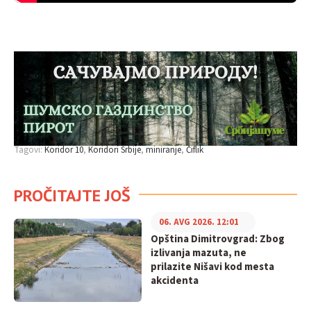
Tagovi:
Koridor 10
Koridori Srbije
miniranje
Čiflik
PROČITAJTE JOŠ
06. AVG 2026. 12:01
Opština Dimitrovgrad: Zbog
izlivanja mazuta, ne
prilazite Nišavi kod mesta
akcidenta