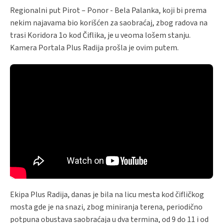
Regionalni put Pirot – Ponor - Bela Palanka, koji bi prema
nekim najavama bio korišćen za saobraćaj, zbog radova na
trasi Koridora 1o kod Čiflika, je u veoma lošem stanju.
Kamera Portala Plus Radija prošla je ovim putem.
Ekipa Plus Radija, danas je bila na licu mesta kod čifličkog
mosta gde je na snazi, zbog miniranja terena, periodično
potpuna obustava saobraćaja u dva termina, od 9 do 11 i od