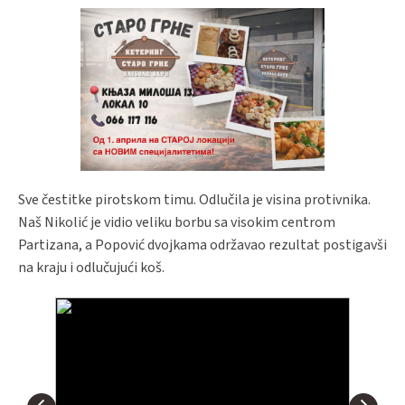
Sve čestitke pirotskom timu. Odlučila je visina protivnika.
Naš Nikolić je vidio veliku borbu sa visokim centrom
Partizana, a Popović dvojkama održavao rezultat postigavši
na kraju i odlučujući koš.