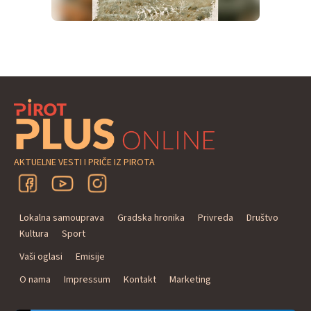
AKTUELNE VESTI I PRIČE IZ PIROTA
Lokalna samouprava
Gradska hronika
Privreda
Društvo
Kultura
Sport
Vaši oglasi
Emisije
O nama
Impressum
Kontakt
Marketing