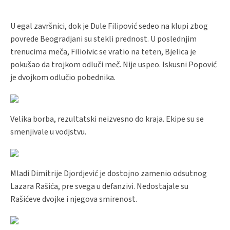
U egal završnici, dok je Dule Filipović sedeo na klupi zbog
povrede Beogradjani su stekli prednost. U poslednjim
trenucima meča, Filioivic se vratio na teten, Bjelica je
pokušao da trojkom odluči meč. Nije uspeo. Iskusni Popović
je dvojkom odlučio pobednika.
Velika borba, rezultatski neizvesno do kraja. Ekipe su se
smenjivale u vodjstvu.
Mladi Dimitrije Djordjević je dostojno zamenio odsutnog
Lazara Rašića, pre svega u defanzivi. Nedostajale su
Rašićeve dvojke i njegova smirenost.