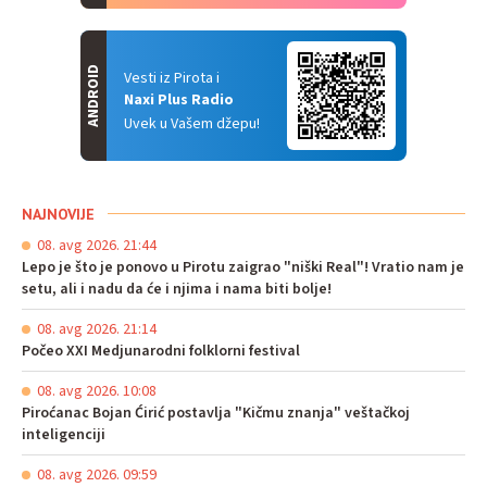
ANDROID
Vesti iz Pirota i
Naxi Plus Radio
Uvek u Vašem džepu!
NAJNOVIJE
08. avg 2026. 21:44
Lepo je što je ponovo u Pirotu zaigrao "niški Real"! Vratio nam je
setu, ali i nadu da će i njima i nama biti bolje!
08. avg 2026. 21:14
Počeo XXI Medjunarodni folklorni festival
08. avg 2026. 10:08
Piroćanac Bojan Ćirić postavlja "Kičmu znanja" veštačkoj
inteligenciji
08. avg 2026. 09:59