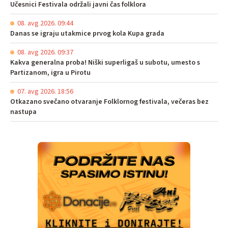
Učesnici Festivala održali javni čas folklora
08. avg 2026. 09:44
Danas se igraju utakmice prvog kola Kupa grada
08. avg 2026. 09:37
Kakva generalna proba! Niški superligaš u subotu, umesto s
Partizanom, igra u Pirotu
07. avg 2026. 18:56
Otkazano svečano otvaranje Folklornog festivala, večeras bez
nastupa