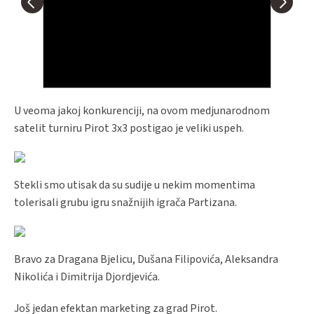
U veoma jakoj konkurenciji, na ovom medjunarodnom
satelit turniru Pirot 3x3 postigao je veliki uspeh.
Stekli smo utisak da su sudije u nekim momentima
tolerisali grubu igru snažnijih igrača Partizana.
Bravo za Dragana Bjelicu, Dušana Filipovića, Aleksandra
Nikolića i Dimitrija Djordjevića.
Još jedan efektan marketing za grad Pirot.