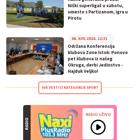
Niški superligaš u subotu,
umesto s Partizanom, igra u
Pirotu
06. AVG 2026. 12:31
Održana Konferencija
klubova Zone Istok: Ponovo
pet klubova iz našeg
Okruga, derbi Jedinstvo -
Hajduk Veljko!
SVE VESTI IZ KATEGORIJE SPORT
RADIO UŽIVO
RADIO