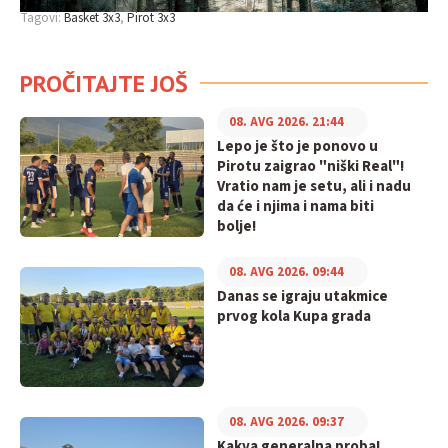
Tagovi:
Basket 3x3
Pirot 3x3
PROČITAJTE JOŠ
08. AVG 2026. 21:44
Lepo je što je ponovo u
Pirotu zaigrao "niški Real"!
Vratio nam je setu, ali i nadu
da će i njima i nama biti
bolje!
08. AVG 2026. 09:44
Danas se igraju utakmice
prvog kola Kupa grada
08. AVG 2026. 09:37
Kakva generalna proba!