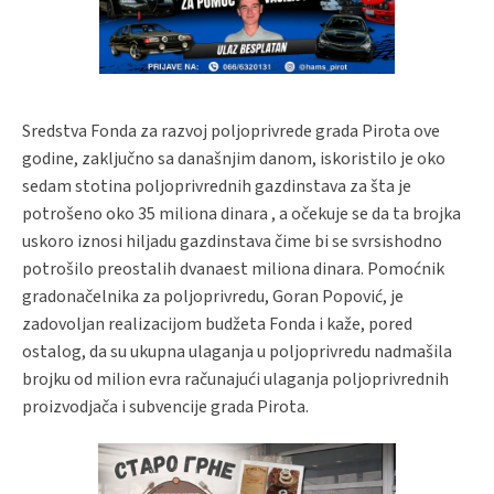
Sredstva Fonda za razvoj poljoprivrede grada Pirota ove
godine, zaključno sa današnjim danom, iskoristilo je oko
sedam stotina poljoprivrednih gazdinstava za šta je
potrošeno oko 35 miliona dinara , a očekuje se da ta brojka
uskoro iznosi hiljadu gazdinstava čime bi se svrsishodno
potrošilo preostalih dvanaest miliona dinara. Pomoćnik
gradonačelnika za poljoprivredu, Goran Popović, je
zadovoljan realizacijom budžeta Fonda i kaže, pored
ostalog, da su ukupna ulaganja u poljoprivredu nadmašila
brojku od milion evra računajući ulaganja poljoprivrednih
proizvodjača i subvencije grada Pirota.