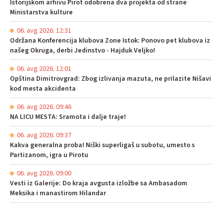
Istorijskom arhivu Pirot odobrena dva projekta od strane
Ministarstva kulture
06. avg 2026. 12:31
Održana Konferencija klubova Zone Istok: Ponovo pet klubova iz
našeg Okruga, derbi Jedinstvo - Hajduk Veljko!
06. avg 2026. 12:01
Opština Dimitrovgrad: Zbog izlivanja mazuta, ne prilazite Nišavi
kod mesta akcidenta
06. avg 2026. 09:46
NA LICU MESTA: Sramota i dalje traje!
06. avg 2026. 09:37
Kakva generalna proba! Niški superligaš u subotu, umesto s
Partizanom, igra u Pirotu
06. avg 2026. 09:00
Vesti iz Galerije: Do kraja avgusta izložbe sa Ambasadom
Meksika i manastirom Hilandar