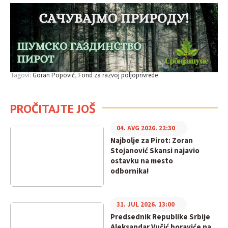
Tagovi:
Goran Popović
Fond za razvoj poljoprivrede
PROČITAJTE JOŠ
04. AVG 2026. 22:30
Najbolje za Pirot: Zoran
Stojanović Skansi najavio
ostavku na mesto
odbornika!
31. JUL 2026. 13:00
Predsednik Republike Srbije
Aleksandar Vučić boraviće na