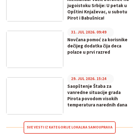
jugoistoku Srbije: U petak u
Opštini Knjaževac, u subotu
Pirot i Babušnica!
31. JUL 2026. 09:49
Novčana pomoć za korisnike
dečijeg dodatka čija deca
polaze u prvi razred
29. JUL 2026. 15:24
Saopštenje Štaba za
vanredne situacije grada
Pirota povodom visokih
temperatura narednih dana
SVE VESTI IZ KATEGORIJE LOKALNA SAMOUPRAVA