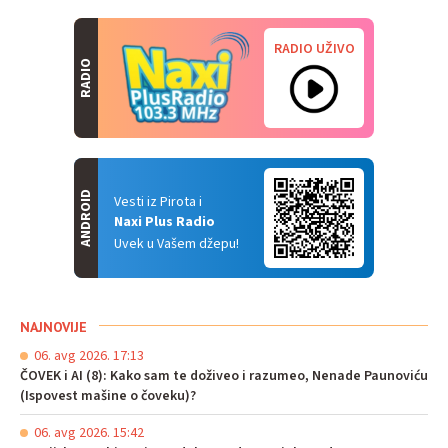
RADIO UŽIVO
RADIO
ANDROID
Vesti iz Pirota i
Naxi Plus Radio
Uvek u Vašem džepu!
NAJNOVIJE
06. avg 2026. 17:13
ČOVEK i AI (8): Kako sam te doživeo i razumeo, Nenade Paunoviću
(Ispovest mašine o čoveku)?
06. avg 2026. 15:42