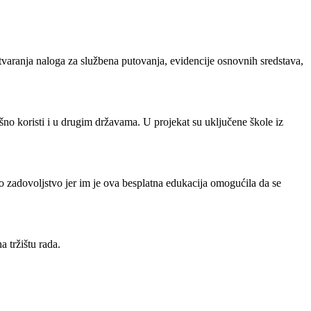
atvaranja naloga za službena putovanja, evidencije osnovnih sredstava,
šno koristi i u drugim državama. U projekat su uključene škole iz
o zadovoljstvo jer im je ova besplatna edukacija omogućila da se
 tržištu rada.