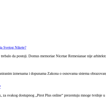
ja Svetog Nikete?
bi trebalo da postoji. Domus memoriae Nicetae Remesianae nije arhitekt
laniranim izmenama i dopunama Zakona o osnovama sistema obrazovanja i 
?
k, za svakog dostupnog „Pirot Plus online“ prezentuju mnoge tvrdnje u 