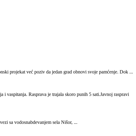
onski projekat već poziv da jedan grad obnovi svoje pamćenje. Dok ...
vaspitanja. Rasprava je trajala skoro punih 5 sati.Javnoj raspravi
vezi sa vodosnabdevanjem sela Nišor, ...