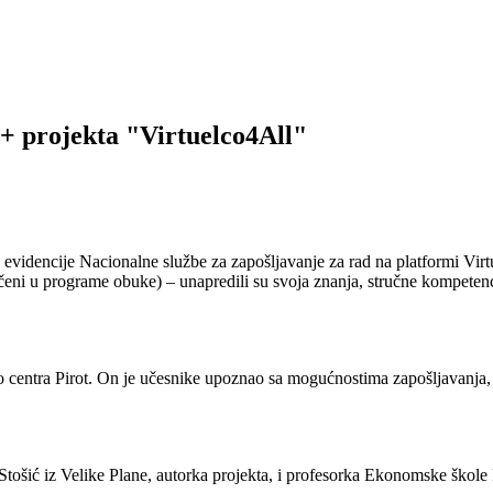
+ projekta "Virtuelco4All"
 evidencije Nacionalne službe za zapošljavanje za rad na platformi Virt
čeni u programe obuke) – unapredili su svoja znanja, stručne kompetenci
nfo centra Pirot. On je učesnike upoznao sa mogućnostima zapošljavan
ošić iz Velike Plane, autorka projekta, i profesorka Ekonomske škole P