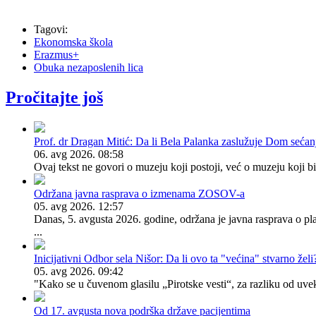
Tagovi:
Ekonomska škola
Erazmus+
Obuka nezaposlenih lica
Pročitajte još
Prof. dr Dragan Mitić: Da li Bela Palanka zaslužuje Dom sećan
06. avg 2026. 08:58
Ovaj tekst ne govori o muzeju koji postoji, već o muzeju koji 
Održana javna rasprava o izmenama ZOSOV-a
05. avg 2026. 12:57
Danas, 5. avgusta 2026. godine, održana je javna rasprava o p
...
Inicijativni Odbor sela Nišor: Da li ovo ta "većina" stvarno želi
05. avg 2026. 09:42
"Kako se u čuvenom glasilu „Pirotske vesti“, za razliku od uve
Od 17. avgusta nova podrška države pacijentima