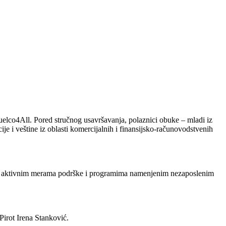
uelco4All. Pored stručnog usavršavanja, polaznici obuke – mladi iz
je i veštine iz oblasti komercijalnih i finansijsko-računovodstvenih
ja, aktivnim merama podrške i programima namenjenim nezaposlenim
irot Irena Stanković.