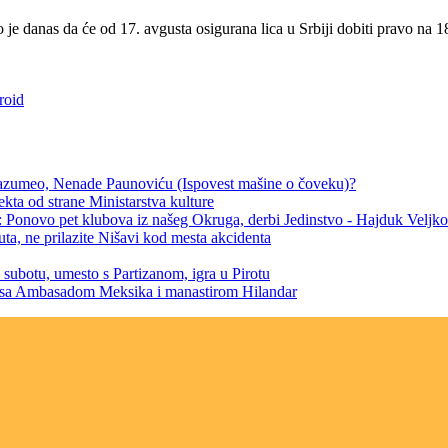
e danas da će od 17. avgusta osigurana lica u Srbiji dobiti pravo na 18
roid
azumeo, Nenade Paunoviću (Ispovest mašine o čoveku)?
ekta od strane Ministarstva kulture
 Ponovo pet klubova iz našeg Okruga, derbi Jedinstvo - Hajduk Veljko
ta, ne prilazite Nišavi kod mesta akcidenta
 subotu, umesto s Partizanom, igra u Pirotu
žbe sa Ambasadom Meksika i manastirom Hilandar