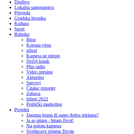
Društvo
Lokalna samouprava
Privreda
Gradska hronika
Kultura
Sport
Rubrike
Blog
Korona virus
izbori
Kamera ne miruje
Dečiji kutak
Plus radio
Video presing
Aktuelno
Stavovi
Čitalac reporter
Zabava
Izbori 2022
Politički marketing
Projekti
Sigurna hrana ili samo dobra reklama?
Ja se pitam - biram život!
Na golom kamenu
Svetlucave nijanse života