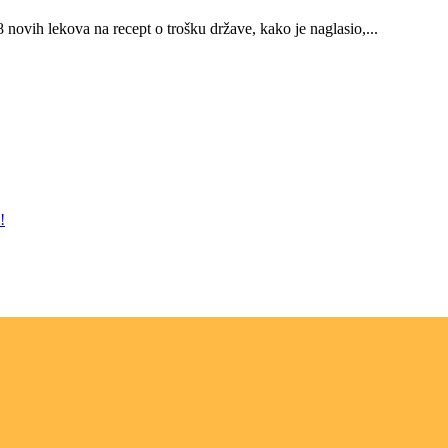
 novih lekova na recept o trošku države, kako je naglasio,...
!