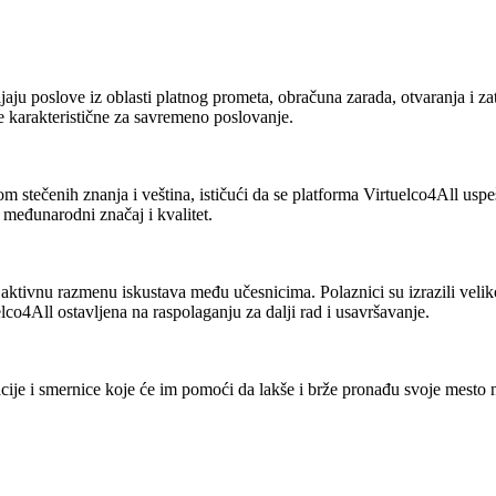
jaju poslove iz oblasti platnog prometa, obračuna zarada, otvaranja i z
e karakteristične za savremeno poslovanje.
 stečenih znanja i veština, ističući da se platforma Virtuelco4All uspe
međunarodni značaj i kvalitet.
aktivnu razmenu iskustava među učesnicima. Polaznici su izrazili velik
lco4All ostavljena na raspolaganju za dalji rad i usavršavanje.
cije i smernice koje će im pomoći da lakše i brže pronađu svoje mesto na