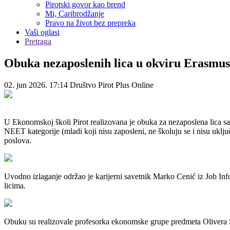
Pirotski govor kao brend
Mi, Caribrodžanje
Pravo na život bez prepreka
Vaši oglasi
Pretraga
Obuka nezaposlenih lica u okviru Erasmus
02. jun 2026. 17:14
Društvo
Pirot Plus Online
U Ekonomskoj školi Pirot realizovana je obuka za nezaposlena lica sa
NEET kategorije (mladi koji nisu zaposleni, ne školuju se i nisu uklju
poslova.
Uvodno izlaganje održao je karijerni savetnik Marko Cenić iz Job I
licima.
Obuku su realizovale profesorka ekonomske grupe predmeta Olivera St