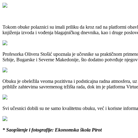
Tokom obuke polaznici su imali priliku da kroz rad na platformi obavl
knjiženja izvoda i vođenja blagajničkog dnevnika, kao i druge poslov
Profesorka Olivera Stošić upoznala je učesnike sa praktičnom primenom
Srbije, Bugarske i Severne Makedonije, što dodatno potvrđuje njegov 
Obuku je obeležila veoma pozitivna i podsticajna radna atmosfera, uz 
približe zahtevima savremenog tržišta rada, dok im je platforma Virtue
Svi učesnici dobili su ne samo kvalitetnu obuku, već i korisne informa
* Saopštenje i fotografije: Ekonomska škola Pirot