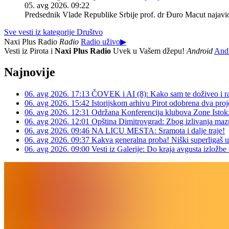
05. avg 2026. 09:22
Predsednik Vlade Republike Srbije prof. dr Đuro Macut najavio j
Sve vesti iz kategorije Društvo
Naxi Plus Radio
Radio
Radio uživo
▶
Vesti iz Pirota i
Naxi Plus Radio
Uvek u Vašem džepu!
Android
And
Najnovije
06. avg 2026. 17:13
ČOVEK i AI (8): Kako sam te doživeo i r
06. avg 2026. 15:42
Istorijskom arhivu Pirot odobrena dva proj
06. avg 2026. 12:31
Održana Konferencija klubova Zone Istok:
06. avg 2026. 12:01
Opština Dimitrovgrad: Zbog izlivanja mazu
06. avg 2026. 09:46
NA LICU MESTA: Sramota i dalje traje!
06. avg 2026. 09:37
Kakva generalna proba! Niški superligaš u
06. avg 2026. 09:00
Vesti iz Galerije: Do kraja avgusta izlo