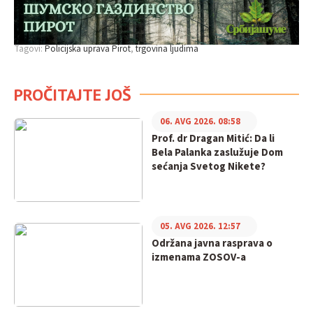
Tagovi:
Policijska uprava Pirot
trgovina ljudima
PROČITAJTE JOŠ
06. AVG 2026. 08:58
Prof. dr Dragan Mitić: Da li
Bela Palanka zaslužuje Dom
sećanja Svetog Nikete?
05. AVG 2026. 12:57
Održana javna rasprava o
izmenama ZOSOV-a