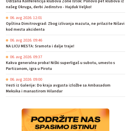
Održana Konferencija klubova Zone Istok: Ponovo pet klubova iz
našeg Okruga, derbi Jedinstvo - Hajduk Veljko!
06. avg 2026. 12:01
Opština Dimitrovgrad: Zbog izlivanja mazuta, ne prilazite Nišavi
kod mesta akcidenta
06. avg 2026. 09:46
NA LICU MESTA: Sramota i dalje traje!
06. avg 2026. 09:37
Kakva generalna proba! Niški superligaš u subotu, umesto s
Partizanom, igra u Pirotu
06. avg 2026. 09:00
Vesti iz Galerije: Do kraja avgusta izložbe sa Ambasadom
Meksika i manastirom Hilandar