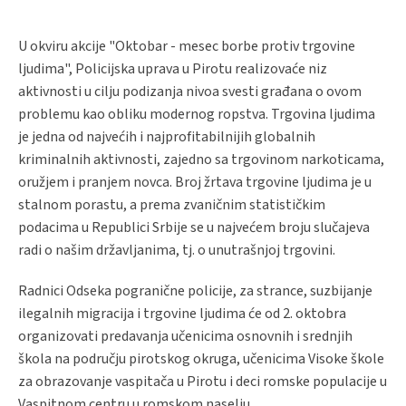
U okviru akcije "Oktobar - mesec borbe protiv trgovine
ljudima", Policijska uprava u Pirotu realizovaće niz
aktivnosti u cilju podizanja nivoa svesti građana o ovom
problemu kao obliku modernog ropstva. Trgovina ljudima
je jedna od najvećih i najprofitabilnijih globalnih
kriminalnih aktivnosti, zajedno sa trgovinom narkoticama,
oružjem i pranjem novca. Broj žrtava trgovine ljudima je u
stalnom porastu, a prema zvaničnim statističkim
podacima u Republici Srbije se u najvećem broju slučajeva
radi o našim državljanima, tj. o unutrašnjoj trgovini.
Radnici Odseka pogranične policije, za strance, suzbijanje
ilegalnih migracija i trgovine ljudima će od 2. oktobra
organizovati predavanja učenicima osnovnih i srednjih
škola na području pirotskog okruga, učenicima Visoke škole
za obrazovanje vaspitača u Pirotu i deci romske populacije u
Vaspitnom centru u romskom naselju.