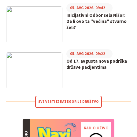
05. AVG 2026. 09:42
Inicijativni Odbor sela Nišor:
Da li ovo ta "većina" stvarno
želi?
05. AVG 2026. 09:22
Od 17. avgusta nova podrška
države pacijentima
SVE VESTI IZ KATEGORIJE DRUŠTVO
RADIO UŽIVO