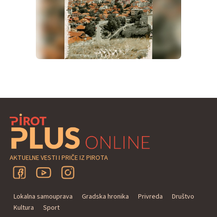
AKTUELNE VESTI I PRIČE IZ PIROTA
Lokalna samouprava
Gradska hronika
Privreda
Društvo
Kultura
Sport