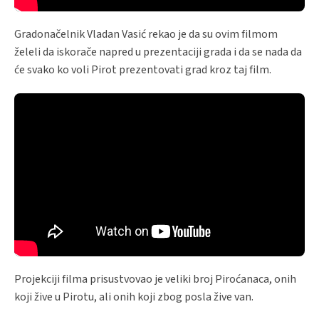
Gradonačelnik Vladan Vasić rekao je da su ovim filmom
želeli da iskorače napred u prezentaciji grada i da se nada da
će svako ko voli Pirot prezentovati grad kroz taj film.
Projekciji filma prisustvovao je veliki broj Piroćanaca, onih
koji žive u Pirotu, ali onih koji zbog posla žive van.