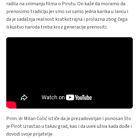
radila na snimanju filma o Pirotu. On kaže da moramo da
prenosimo tradiciju jer smo svi samo jedna karika u lancu i
da je sadašnja realnost kratkotrajna i prolazna zbog čega
iskustvo naroda treba kroz generacije prenositi.
Prim. dr Milan Colić ističe da je prezadovoljan i ponosan što
je Pirot izrastao u takav grad, kao i da uvek uživa kada dođe i
dovodi svoje prijatelje.