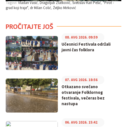
Tagovi:
Vladan Vasić
Dragoljub Zlatković
Svetislav Kari Pešić
"Pirot -
grad koji traje"
dr Milan Colić
Željko Mirković
PROČITAJTE JOŠ
08. AVG 2026. 09:59
Učesnici Festivala održali
javni čas folklora
07. AVG 2026. 18:56
Otkazano svečano
otvaranje Folklornog
festivala, večeras bez
nastupa
06. AVG 2026. 15:42