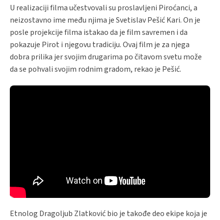
U realizaciji filma učestvovali su proslavljeni Piroćanci, a
neizostavno ime među njima je Svetislav Pešić Kari. On je
posle projekcije filma istakao da je film savremen i da
pokazuje Pirot i njegovu tradiciju. Ovaj film je za njega
dobra prilika jer svojim drugarima po čitavom svetu može
da se pohvali svojim rodnim gradom, rekao je Pešić.
Etnolog Dragoljub Zlatković bio je takođe deo ekipe koja je