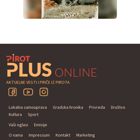
AKTUELNE VESTI I PRIČE IZ PIROTA
Lokalna samouprava
Gradska hronika
Privreda
Društvo
Kultura
Sport
Vaši oglasi
Emisije
O nama
Impressum
Kontakt
Marketing