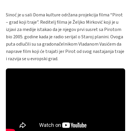
Sinoć je u sali Doma kulture održana projekcija filma “Pirot
– grad koji traje”. Reditelj filma je Željko Mirković koji je u
izjavi za medije istakao da je njegov prvi susret sa Pirotom
bio 2005. godine kada je radio serijal o Staroj planini. Ovoga
puta odlučili su sa gradonačelnikom Vladanom Vasićem da
naprave film koji će trajati jer Pirot od svog nastajanja traje
i razvija se u evropski grad.