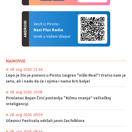
ANDROID
Vesti iz Pirota i
Naxi Plus Radio
Uvek u Vašem džepu!
NAJNOVIJE
08. avg 2026. 21:44
Lepo je što je ponovo u Pirotu zaigrao "niški Real"! Vratio nam je
setu, ali i nadu da će i njima i nama biti bolje!
08. avg 2026. 10:08
Piroćanac Bojan Ćirić postavlja "Kičmu znanja" veštačkoj
inteligenciji
08. avg 2026. 09:59
Učesnici Festivala održali javni čas folklora
08. avg 2026. 09:44