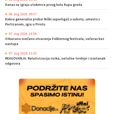
Danas se igraju utakmice prvog kola Kupa grada
08. avg 2026. 09:37
Kakva generalna proba! Niški superligaš u subotu, umesto s
Partizanom, igra u Pirotu
07. avg 2026. 18:56
Otkazano svečano otvaranje Folklornog festivala, večeras bez
nastupa
07. avg 2026. 13:33
REAGOVANJA: Relativizacija rizika, netačne tvrdnje i izostanak
odgovora