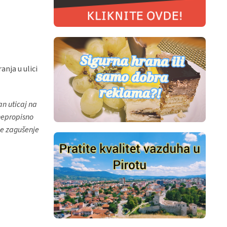
nja u ulici
an uticaj na
 nepropisno
je zagušenje