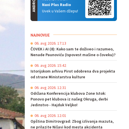
ANDROID
Naxi Plus Radio
Uvek u Vašem džepu!
NAJNOVIJE
06. avg 2026. 17:13
ČOVEK i AI (8): Kako sam te doživeo i razumeo,
Nenade Paunoviću (Ispovest mašine o čoveku)?
06. avg 2026. 15:42
Istorijskom arhivu Pirot odobrena dva projekta
od strane Ministarstva kulture
06. avg 2026. 12:31
Održana Konferencija klubova Zone Istok:
Ponovo pet klubova iz našeg Okruga, derbi
Jedinstvo - Hajduk Veljko!
06. avg 2026. 12:01
Opština Dimitrovgrad: Zbog izlivanja mazuta,
ne prilazite Nišavi kod mesta akcidenta