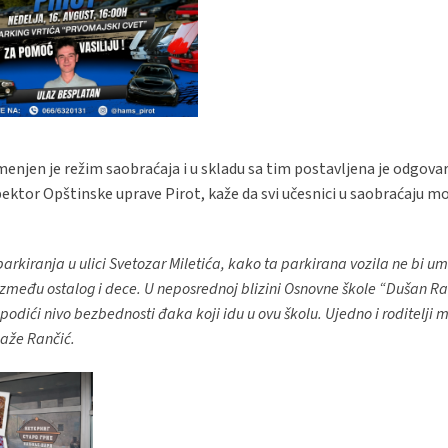
njen je režim saobraćaja i u skladu sa tim postavljena je odgova
pektor Opštinske uprave Pirot, kaže da svi učesnici u saobraćaju m
arkiranja u ulici Svetozar Miletića, kako ta parkirana vozila ne bi u
između ostalog i dece. U neposrednoj blizini Osnovne škole “Dušan Ra
odići nivo bezbednosti đaka koji idu u ovu školu. Ujedno i roditelji 
kaže Rančić.