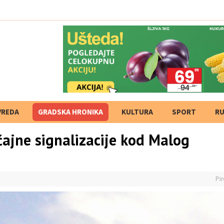
VREDA
GRADSKA HRONIKA
KULTURA
SPORT
RU
ajne signalizacije kod Malog
Pir