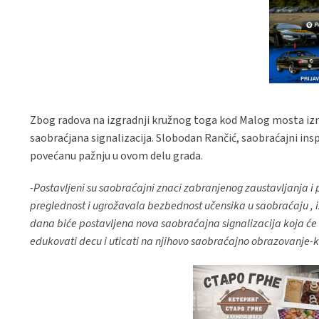
Zbog radova na izgradnji kružnog toga kod Malog mosta izme
saobraćjana signalizacija. Slobodan Rančić, saobraćajni ins
povećanu pažnju u ovom delu grada.
-Postavljeni su saobraćajni znaci zabranjenog zaustavljanja i p
preglednost i ugrožavala bezbednost učensika u saobraćaju , 
dana biće postavljena nova saobraćajna signalizacija koja će p
edukovati decu i uticati na njihovo saobraćajno obrazovanje-