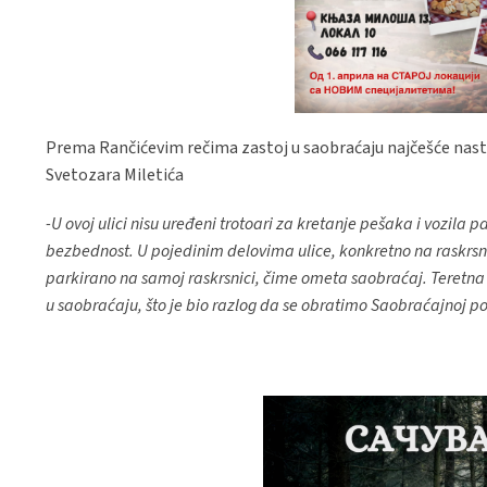
Prema Rančićevim rečima zastoj u saobraćaju najčešće nasta
Svetozara Miletića
-U ovoj ulici nisu uređeni trotoari za kretanje pešaka i vozila
bezbednost. U pojedinim delovima ulice, konkretno na raskrsnic
parkirano na samoj raskrsnici, čime ometa saobraćaj. Teretna 
u saobraćaju, što je bio razlog da se obratimo Saobraćajnoj p