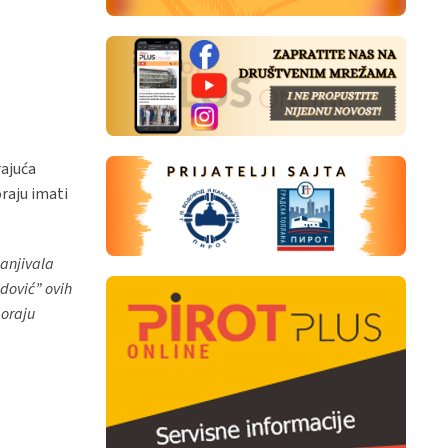
rajuća
oraju imati
manjivala
dović” ovih
moraju