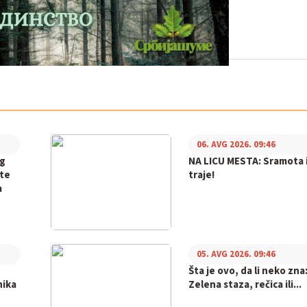
06. AVG 2026. 09:46
og
NA LICU MESTA: Sramota i
ite
traje!
a
05. AVG 2026. 09:46
,
Šta je ovo, da li neko zna
nika
Zelena staza, rečica ili...