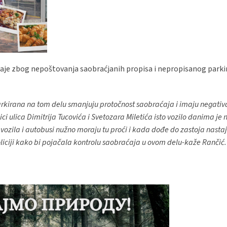
je zbog nepoštovanja saobraćjanih propisa i nepropisanog parkira
 parkirana na tom delu smanjuju protočnost saobraćaja i imaju negativ
i ulica Dimitrija Tucovića i Svetozara Miletića isto vozilo danima je
vozila i autobusi nužno moraju tu proći i kada dođe do zastoja nasta
oliciji kako bi pojačala kontrolu saobraćaja u ovom delu-kaže Rančić.