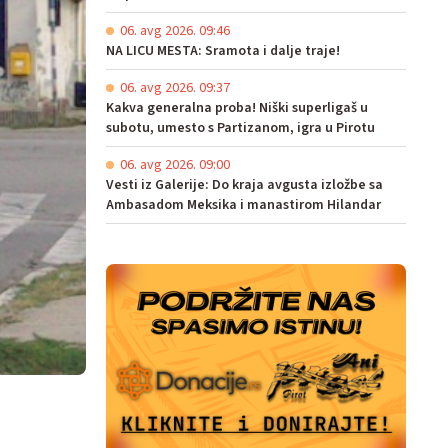
06. avg 2026. 09:46
NA LICU MESTA: Sramota i dalje traje!
06. avg 2026. 09:37
Kakva generalna proba! Niški superligaš u
subotu, umesto s Partizanom, igra u Pirotu
06. avg 2026. 09:00
Vesti iz Galerije: Do kraja avgusta izložbe sa
Ambasadom Meksika i manastirom Hilandar