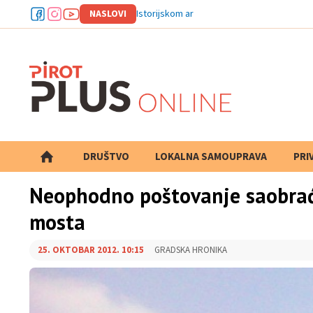
NASLOVI
Istorijskom arhivu Pirot odobrena dva proj
DRUŠTVO
LOKALNA SAMOUPRAVA
PRETRAGA
PRI
Neophodno poštovanje saobrać
mosta
25. OKTOBAR 2012. 10:15
GRADSKA HRONIKA