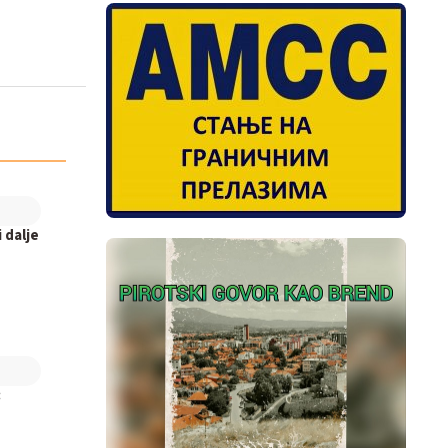
 dalje
: