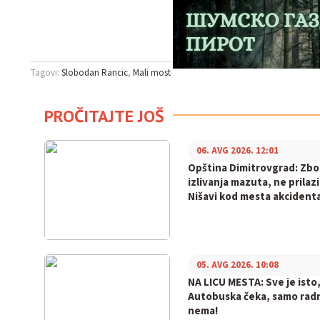
Tagovi:
Slobodan Rancic
Mali most
PROČITAJTE JOŠ
06. AVG 2026. 12:01
Opština Dimitrovgrad: Zb
izlivanja mazuta, ne prilaz
Nišavi kod mesta akcident
05. AVG 2026. 10:08
NA LICU MESTA: Sve je isto
Autobuska čeka, samo rad
nema!