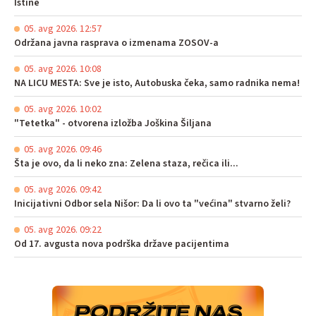
Istine
05. avg 2026. 12:57
Održana javna rasprava o izmenama ZOSOV-a
05. avg 2026. 10:08
NA LICU MESTA: Sve je isto, Autobuska čeka, samo radnika nema!
05. avg 2026. 10:02
"Tetetka" - otvorena izložba Joškina Šiljana
05. avg 2026. 09:46
Šta je ovo, da li neko zna: Zelena staza, rečica ili...
05. avg 2026. 09:42
Inicijativni Odbor sela Nišor: Da li ovo ta "većina" stvarno želi?
05. avg 2026. 09:22
Od 17. avgusta nova podrška države pacijentima