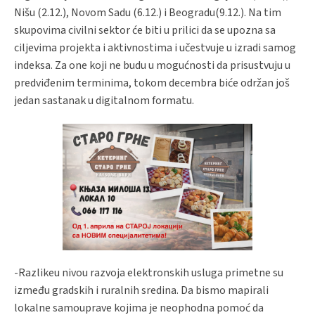
Nišu (2.12.), Novom Sadu (6.12.) i Beogradu(9.12.). Na tim
skupovima civilni sektor će biti u prilici da se upozna sa
ciljevima projekta i aktivnostima i učestvuje u izradi samog
indeksa. Za one koji ne budu u mogućnosti da prisustvuju u
predviđenim terminima, tokom decembra biće održan još
jedan sastanak u digitalnom formatu.
-Razlikeu nivou razvoja elektronskih usluga primetne su
između gradskih i ruralnih sredina. Da bismo mapirali
lokalne samouprave kojima je neophodna pomoć da