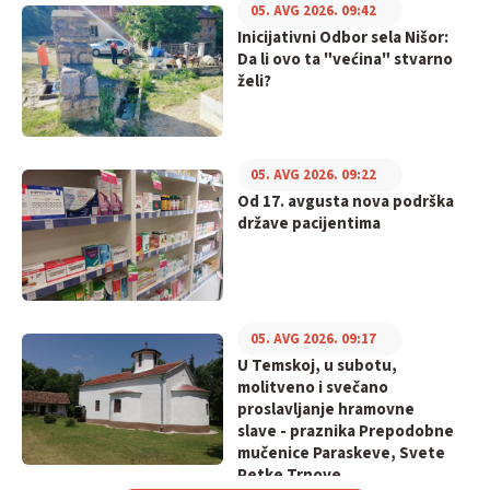
05. AVG 2026. 09:42
Inicijativni Odbor sela Nišor:
Da li ovo ta "većina" stvarno
želi?
05. AVG 2026. 09:22
Od 17. avgusta nova podrška
države pacijentima
05. AVG 2026. 09:17
U Temskoj, u subotu,
molitveno i svečano
proslavljanje hramovne
slave - praznika Prepodobne
mučenice Paraskeve, Svete
Petke Trnove