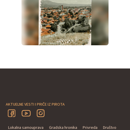
AKTUELNE VESTI I PRIČE IZ PIROTA
Lokalna samouprava
Gradska hronika
Privreda
Društvo