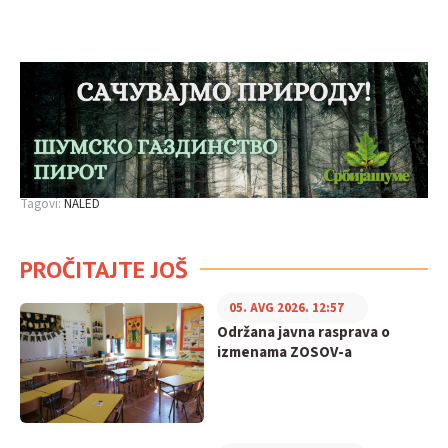
Tagovi:
NALED
PROČITAJTE JOŠ
05. AVG 2026. 12:57
Održana javna rasprava o
izmenama ZOSOV-a