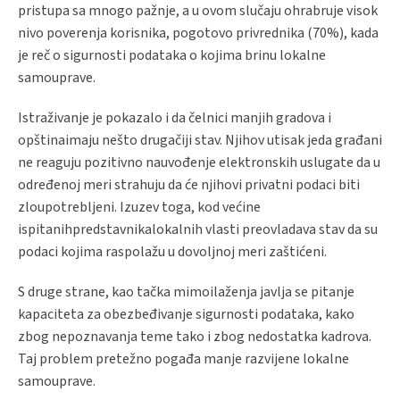
pristupa sa mnogo pažnje, a u ovom slučaju ohrabruje visok
nivo poverenja korisnika, pogotovo privrednika (70%), kada
je reč o sigurnosti podataka o kojima brinu lokalne
samouprave.
Istraživanje je pokazalo i da čelnici manjih gradova i
opštinaimaju nešto drugačiji stav. Njihov utisak jeda građani
ne reaguju pozitivno nauvođenje elektronskih uslugate da u
određenoj meri strahuju da će njihovi privatni podaci biti
zloupotrebljeni. Izuzev toga, kod većine
ispitanihpredstavnikalokalnih vlasti preovladava stav da su
podaci kojima raspolažu u dovoljnoj meri zaštićeni.
S druge strane, kao tačka mimoilaženja javlja se pitanje
kapaciteta za obezbeđivanje sigurnosti podataka, kako
zbog nepoznavanja teme tako i zbog nedostatka kadrova.
Taj problem pretežno pogađa manje razvijene lokalne
samouprave.