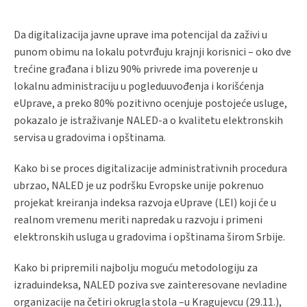
Da digitalizacija javne uprave ima potencijal da zaživi u
punom obimu na lokalu potvrđuju krajnji korisnici – oko dve
trećine građana i blizu 90% privrede ima poverenje u
lokalnu administraciju u pogleduuvođenja i korišćenja
eUprave, a preko 80% pozitivno ocenjuje postojeće usluge,
pokazalo je istraživanje NALED-a o kvalitetu elektronskih
servisa u gradovima i opštinama.
Kako bi se proces digitalizacije administrativnih procedura
ubrzao, NALED je uz podršku Evropske unije pokrenuo
projekat kreiranja indeksa razvoja eUprave (LEI) koji će u
realnom vremenu meriti napredak u razvoju i primeni
elektronskih usluga u gradovima i opštinama širom Srbije.
Kako bi pripremili najbolju moguću metodologiju za
izraduindeksa, NALED poziva sve zainteresovane nevladine
organizacije na četiri okrugla stola –u Kragujevcu (29.11.),