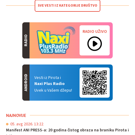
SVE VESTI IZ KATEGORIJE DRUŠTVO
RADIO UŽIVO
RADIO
ANDROID
Vesti iz Pirota i
Naxi Plus Radio
Uvek u Vašem džepu!
NAJNOVIJE
05. avg 2026. 13:22
Manifest ANI PRESS-a: 20 godina čistog obraza na braniku Pirota i