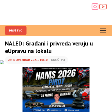
DRUŠTVO
NALED: Građani i privreda veruju u
eUpravu na lokalu
29. NOVEMBAR 2021. 10:10
DRUŠTVO