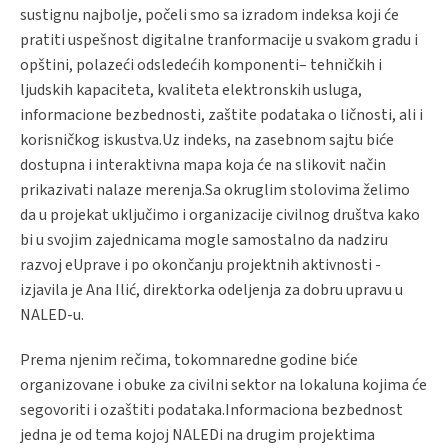
sustignu najbolje, počeli smo sa izradom indeksa koji će
pratiti uspešnost digitalne tranformacije u svakom gradu i
opštini, polazeći odsledećih komponenti– tehničkih i
ljudskih kapaciteta, kvaliteta elektronskih usluga,
informacione bezbednosti, zaštite podataka o ličnosti, ali i
korisničkog iskustva.Uz indeks, na zasebnom sajtu biće
dostupna i interaktivna mapa koja će na slikovit način
prikazivati nalaze merenja.Sa okruglim stolovima želimo
da u projekat uključimo i organizacije civilnog društva kako
bi u svojim zajednicama mogle samostalno da nadziru
razvoj eUprave i po okončanju projektnih aktivnosti -
izjavila je Ana Ilić, direktorka odeljenja za dobru upravu u
NALED-u.
Prema njenim rečima, tokomnaredne godine biće
organizovane i obuke za civilni sektor na lokaluna kojima će
segovoriti i ozaštiti podataka.Informaciona bezbednost
jedna je od tema kojoj NALEDi na drugim projektima