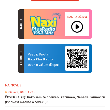
RADIO UŽIVO
RADIO
ANDROID
Vesti iz Pirota i
Naxi Plus Radio
Uvek u Vašem džepu!
NAJNOVIJE
06. avg 2026. 17:13
ČOVEK i AI (8): Kako sam te doživeo i razumeo, Nenade Paunoviću
(Ispovest mašine o čoveku)?