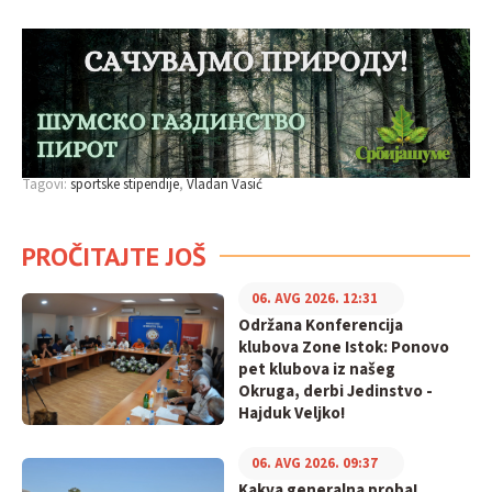
Tagovi:
sportske stipendije
Vladan Vasić
PROČITAJTE JOŠ
06. AVG 2026. 12:31
Održana Konferencija
klubova Zone Istok: Ponovo
pet klubova iz našeg
Okruga, derbi Jedinstvo -
Hajduk Veljko!
06. AVG 2026. 09:37
Kakva generalna proba!