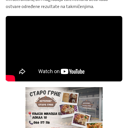
ostvare određene rezultate na takmičenjima.