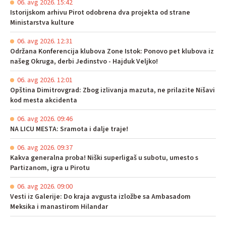
06. avg 2026. 15:42
Istorijskom arhivu Pirot odobrena dva projekta od strane
Ministarstva kulture
06. avg 2026. 12:31
Održana Konferencija klubova Zone Istok: Ponovo pet klubova iz
našeg Okruga, derbi Jedinstvo - Hajduk Veljko!
06. avg 2026. 12:01
Opština Dimitrovgrad: Zbog izlivanja mazuta, ne prilazite Nišavi
kod mesta akcidenta
06. avg 2026. 09:46
NA LICU MESTA: Sramota i dalje traje!
06. avg 2026. 09:37
Kakva generalna proba! Niški superligaš u subotu, umesto s
Partizanom, igra u Pirotu
06. avg 2026. 09:00
Vesti iz Galerije: Do kraja avgusta izložbe sa Ambasadom
Meksika i manastirom Hilandar