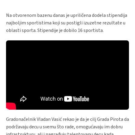
Na otvorenom bazenu danas je upriličena dodela stipendija
najboljim sportistima koji su postigli izuzetne rezultate u
oblasti sporta. Stipendije je dobilo 16 sportista.
Gradonačelnik Vladan Vasić rekao je da je cilj Grada Pirota da
podržavaju decu u svemu što rade, omogućavaju im dobru
infrastrukturu, ali i nagrađuju talentovanu decu kada