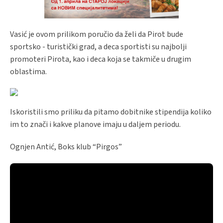
Vasić je ovom prilikom poručio da želi da Pirot bude
sportsko - turistički grad, a deca sportisti su najbolji
promoteri Pirota, kao i deca koja se takmiče u drugim
oblastima.
Iskoristili smo priliku da pitamo dobitnike stipendija koliko
im to znači i kakve planove imaju u daljem periodu.
Ognjen Antić, Boks klub “Pirgos”