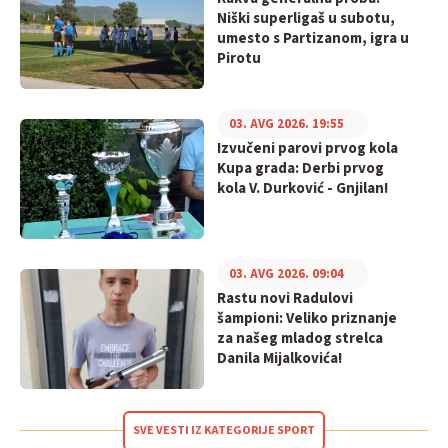
Niški superligaš u subotu,
umesto s Partizanom, igra u
Pirotu
03. AVG 2026. 19:55
Izvučeni parovi prvog kola
Kupa grada: Derbi prvog
kola V. Durković - Gnjilan!
03. AVG 2026. 09:04
Rastu novi Radulovi
šampioni: Veliko priznanje
za našeg mladog strelca
Danila Mijalkovića!
SVE VESTI IZ KATEGORIJE SPORT