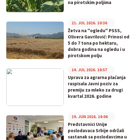
na pirotskim poljima
21. JUL 2026. 10:36
Žetva na "ogledu" PSSS,
Olivera Gavrilović: Prinosi od
5 do 7 tona po hektaru,
dobra godina na ogledu i u
pirotskom polju
14. JUL 2026. 10:57
Uprava za agrarna plaćanja
raspisala Javni poziv za
premiju za mleko za drugi
kvartal 2026. godine
19. JUN 2026. 14:06
Predstavnici Unije
poslodavaca Srbije održali
sastanak sa poslodavcima u