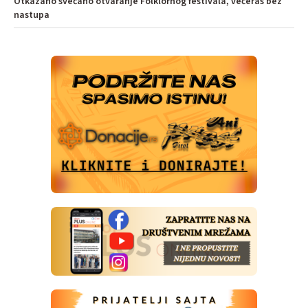
Otkazano svečano otvaranje Folklornog festivala, večeras bez
nastupa