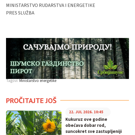
MINISTARSTVO RUDARSTVA I ENERGETIКE
PRES SLUŽBA
Tagovi:
Ministarstvo energetike
PROČITAJTE JOŠ
22. JUL 2026. 10:45
Kukuruz ove godine
obećava dobar rod,
suncokret sve zastupljeniji