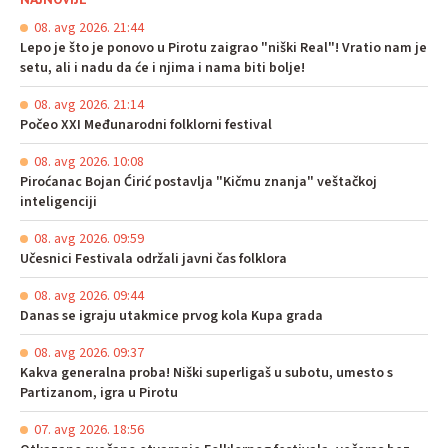
08. avg 2026. 21:44
Lepo je što je ponovo u Pirotu zaigrao "niški Real"! Vratio nam je
setu, ali i nadu da će i njima i nama biti bolje!
08. avg 2026. 21:14
Počeo XXI Međunarodni folklorni festival
08. avg 2026. 10:08
Piroćanac Bojan Ćirić postavlja "Kičmu znanja" veštačkoj
inteligenciji
08. avg 2026. 09:59
Učesnici Festivala održali javni čas folklora
08. avg 2026. 09:44
Danas se igraju utakmice prvog kola Kupa grada
08. avg 2026. 09:37
Kakva generalna proba! Niški superligaš u subotu, umesto s
Partizanom, igra u Pirotu
07. avg 2026. 18:56