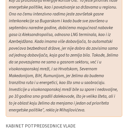
koji za proizvodnju energije koriste OIE. To jeste prioritet naše
energetske politike, kao i povezivanje sa državama u regionu.
Ono na čemu intenzivno radimo jeste završetak gasne
interkonekcije sa Bugarskom i kada bude sve završeno u
septembru naredne godine, dobićemo mogućnost nabavke
gasa iz Aleksandropolisa, odnosno LNG terminala, kao i iz
Azerbejdžana. Кada imamo više dobavljača, to automatski
povećava bezbednost države, jer nije dobro da zavisimo samo
od jednog dobavljača, koja god to zemlja bila. Takođe, želimo
da se povezujemo ne samo u gasnom sektoru, već i u
visokonaponskoj mreži, i sa Hrvatskom, Severnom
Makedonijom, BiH, Rumunijom, jer želimo da budemo
tranzitna ruta i u energetici, kao što smo u saobraćaju.
Investicije u visokonaponskoj mreži bile su spore i nedovoljne,
po 10 godina smo gradili dalekovode, što je velika šteta, ali i
to je oblast koju želimo da menjamo i jedan od prioriteta
energetske politike“, rekla je Mihajlovićeva.
КABINET POTPREDSEDNICE VLADE