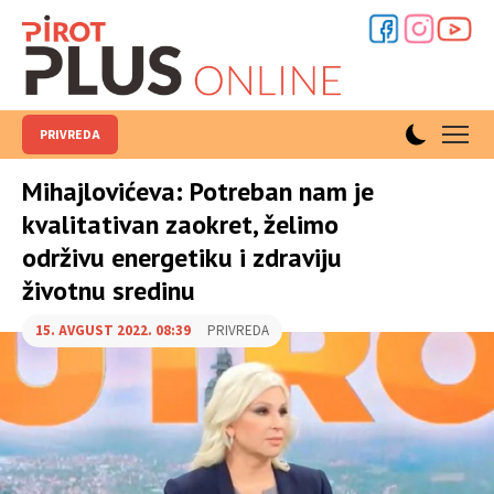
PRIVREDA
Mihajlovićeva: Potreban nam je
kvalitativan zaokret, želimo
održivu energetiku i zdraviju
životnu sredinu
15. AVGUST 2022. 08:39
PRIVREDA