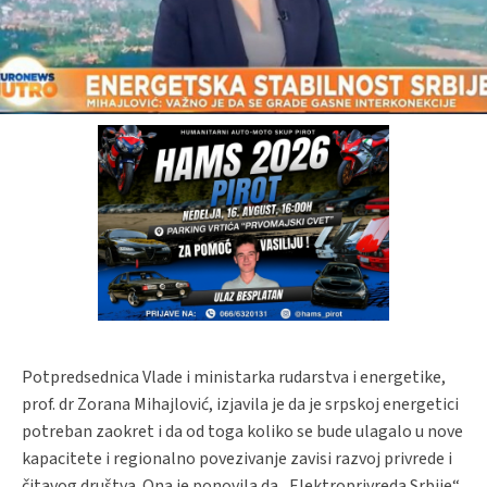
Potpredsednica Vlade i ministarka rudarstva i energetike,
prof. dr Zorana Mihajlović, izjavila je da je srpskoj energetici
potreban zaokret i da od toga koliko se bude ulagalo u nove
kapacitete i regionalno povezivanje zavisi razvoj privrede i
čitavog društva. Ona je ponovila da „Elektroprivreda Srbije“