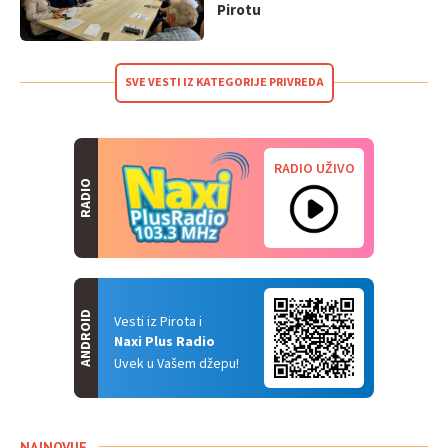
Pirotu
SVE VESTI IZ KATEGORIJE PRIVREDA
RADIO UŽIVO
RADIO
ANDROID
Vesti iz Pirota i
Naxi Plus Radio
Uvek u Vašem džepu!
NAJNOVIJE