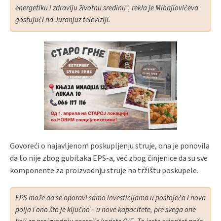
energetiku i zdraviju životnu sredinu“, rekla je Mihajlovićeva
gostujući na Juronjuz televiziji.
Govoreći o najavljenom poskupljenju struje, ona je ponovila
da to nije zbog gubitaka EPS-a, već zbog činjenice da su sve
komponente za proizvodnju struje na tržištu poskupele.
EPS može da se oporavi samo investicijama u postojeća i nova
polja i ono što je ključno – u nove kapacitete, pre svega one