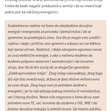
treba da bude najjače preduzeće u zemlji i da su investicije
jedini put ka održivoj energetici.
Svakodnevno radimo na tome da obezbedimo dovoljno
energije i energenata za privredu i domaćinstva i da se
spremimo za predstojeću zimu. Sve što je moglo smo uradili i
radimo i dalje i prilično smo spremni u odnosu na sve faktore
koji zavise od nas. Nažalost, i dalje odvajamo ogroman novac
za uvoz električne energije, a ako u nečemu možemo da
budemo potpuno nezavisni i samodovoljni i da izvozimo
struju, kao što bi bio slučaj da se drugačije upravljalo
„Elektroprivredom Srbije“. Zbog lošeg rukovođenja, zbog toga
što nije bilo investiranja, država je dala stotine miliona evra
za uvoz struje. Zbog toga nam je potreban zaokret u
energetici, jer to nije pitanje jednog ministra ili ministarstva,
već čitavog društva. Nema više razgovora o tome da su nam
potrebne nove TE, već moramo da ulažemo u OIE, RHE i da
imamo dovoljno energije iz zelenih izvora. Da imamo održivu