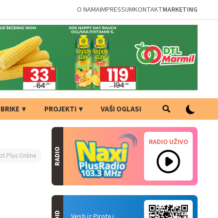
O NAMA
IMPRESSUM
KONTAKT
MARKETING
BRIKE
PROJEKTI
VAŠI OGLASI
RADIO UŽIVO
RADIO
ot Plus Online
Vesti iz Pirota i