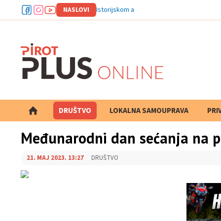
NASLOVI
Istorijskom arhivu Pirot odobre
DRUŠTVO
LOKALNA SAMOUPRAVA
PRETRAGA
PRI
Međunarodni dan sećanja na pr
21. MAJ 2023. 13:27
DRUŠTVO