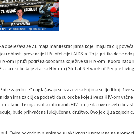
 obeležava se 21. maja manifestacijama koje imaju za cilj poveća
 u oblasti prevencije HIV infekcije i AIDS-a. To je prilika da se oda
IV-om i pruži podrška osobama koje žive sa HIV-om . Кoordinatori
a su osobe koje žive sa HIV-om (Global Network of People Living
ije zajednice" naglašavaju se izazovi sa kojima se ljudi koji žive 
 dan ima za cilj da podseti da su osobe koje žive sa HIV-om važne 
kom članu. Težnja osoba inficiranih HIV-om je da žive u svetu bez s
je, bude prihvaćena i uključena u društvo. Ovo je cilj za zajednicu 
8. put. Ovim povodom planirane su aktivnosti usmerene na promoci