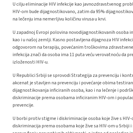
U cilju eliminacije HIV infekcije kao javnozdravstvenog prob
HIV-om bude dijagnostikovano, zatim da 95% dijagnostikov
na lečenju ima nemerljivu količinu virusa u krvi.
U zapadnoj Evropi polovina novodijagnostikovanih osoba inf
kao i u našoj zemlji. Кasno postavljena dijagnoza HIV infek
odgovorom na terapiju, povećanim troškovima zdravstvene z
infekcija znači da osoba ima 11 puta veću verovatnoću da p
izloženosti HIV-u.
U Republici Srbiji se sprovodi Strategija za prevenciju i ko
akcenat je stavljen na prevenciju i povećanje obima testiran
dijagnostikovanja inficiranih osoba, kao i na lečenje i podrš
diskriminacije prema osobama inficiranim HIV-om i populac
prevencije.
U borbi protiv stigme i diskriminacije osoba koje žive s HIV-o
diskriminacija prema osobama koje žive sa HIV-om u Srbiji i n