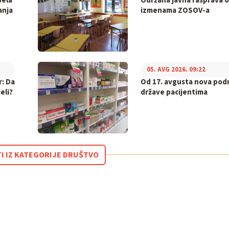
Bela
Održana javna rasprava o
anja
izmenama ZOSOV-a
05. AVG 2026. 09:22
r: Da
Od 17. avgusta nova pod
eli?
države pacijentima
TI IZ KATEGORIJE DRUŠTVO