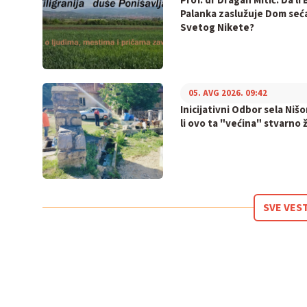
Prof. dr Dragan Mitić: Da li 
Palanka zaslužuje Dom seć
Svetog Nikete?
05. AVG 2026. 09:42
Inicijativni Odbor sela Nišo
li ovo ta "većina" stvarno ž
SVE VES