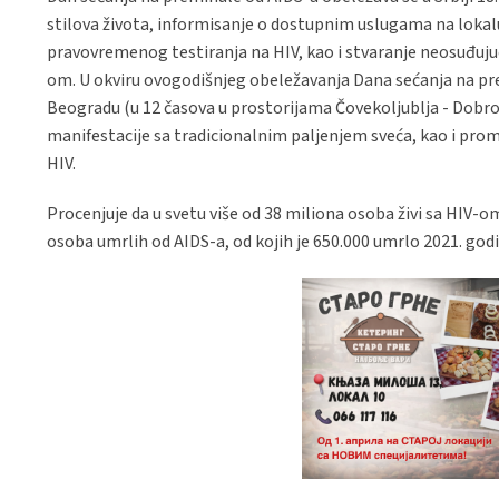
stilova života, informisanje o dostupnim uslugama na lokal
pravovremenog testiranja na HIV, kao i stvaranje neosuđujuć
om. U okviru ovogodišnjeg obeležavanja Dana sećanja na prem
Beogradu (u 12 časova u prostorijama Čovekoljublja - Dobro
manifestacije sa tradicionalnim paljenjem sveća, kao i prom
HIV.
Procenjuje da u svetu više od 38 miliona osoba živi sa HIV-
osoba umrlih od AIDS-a, od kojih je 650.000 umrlo 2021. god