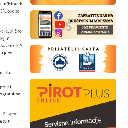
 inficiranih
 95% osoba
ije, slično
bijim
ikovana HIV
on prve
umentu
igme i
 programima
i. Stigma i
a su u