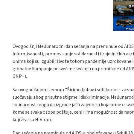
Ovogodišnji Međunarodni dan sećanja na preminule od AIDS-a
informisanosti, promovisanje solidarnosti i zajedničkih akcija
onima koji su izgubili živote tokom pandemije uzrokovane H
globalne kampanje posvećene sećanju na preminule od AIDS-
GNP+).
Sa ovogodišnjom temom "Širimo ljubav i solidarnost za snažn
suočavaju zbog prisutne stigme i diskriminacije. Međunarodni
solidarnost mogu da izgrade jaču zajednicu koja brine o sva
kome se svaka osoba poštuje, ceni i ima mogućnost da napredu
koji žive sa HIV-om.
Dan sećanja na preminule od AIDS-a obeležava se u Srbiji 1