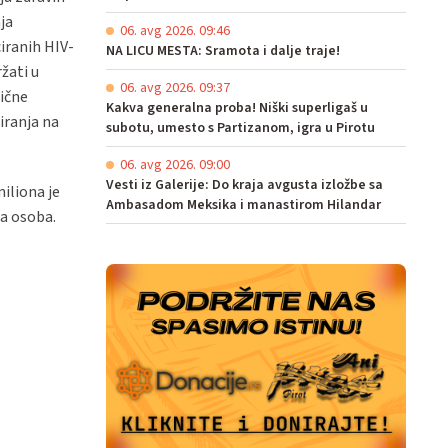
ja
06. avg 2026. 09:46
iranih HIV-
NA LICU MESTA: Sramota i dalje traje!
žati u
06. avg 2026. 09:37
lične
Kakva generalna proba! Niški superligaš u
iranja na
subotu, umesto s Partizanom, igra u Pirotu
06. avg 2026. 09:00
Vesti iz Galerije: Do kraja avgusta izložbe sa
iliona je
Ambasadom Meksika i manastirom Hilandar
na osoba.