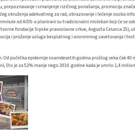
u, prepoznavanje i smanjenje rizičnog ponašanja, promociju znača
eg okruženja adekvatnog za rad, obrazovanje i lečenje osoba infic
inule od AIDS-a planirani su tradicionalni moleban koji će se odr
tvorne fondacije Srpske pravoslavne crkve, Avgusta Cesarca 25), u
ocija i pružanje usluga besplatnog i anonimnog savetovanja i test
om. Od početka epidemije osamdesetih godina prošlog veka čak 40 m
ini, što je za 52% manje nego 2010. godine kada je umrlo 1,4 milio