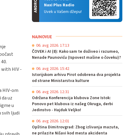
ANDROID
Naxi Plus Radio
Uvek u Vašem džepu!
NAJNOVIJE
06. avg 2026. 17:13
nje
ČOVEK i AI (8): Kako sam te doživeo i razumeo,
 počast
Nenade Paunoviću (Ispovest mašine o čoveku)?
 40.
06. avg 2026. 15:42
 with HIV -
Istorijskom arhivu Pirot odobrena dva projekta
od strane Ministarstva kulture
sa HIV-om
06. avg 2026. 12:31
i da uz
Održana Konferencija klubova Zone Istok:
Ponovo pet klubova iz našeg Okruga, derbi
tigme u
Jedinstvo - Hajduk Veljko!
svih ljudi
06. avg 2026. 12:01
Opština Dimitrovgrad: Zbog izlivanja mazuta,
ne prilazite Nišavi kod mesta akcidenta
ju zdravih