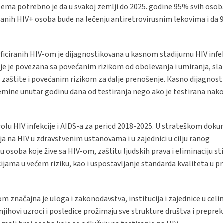
lema potrebno je da u svakoj zemlji do 2025. godine 95% svih osoba
anih HIV+ osoba bude na lečenju antiretrovirusnim lekovima i da
iciranih HIV-om je dijagnostikovana u kasnom stadijumu HIV infekc
cije je povezana sa povećanim rizikom od obolevanja i umiranja, sla
aštite i povećanim rizikom za dalje prenošenje. Кasno dijagnost
remine unutar godinu dana od testiranja nego ako je testirana nak
ntrolu HIV infekcije i AIDS-a za period 2018-2025. U strateškom dok
ja na HIV u zdravstvenim ustanovama i u zajednici u cilju ranog
ku osoba koje žive sa HIV-om, zaštitu ljudskih prava i eliminaciju st
ijama u većem riziku, kao i uspostavljanje standarda kvaliteta u
m značajna je uloga i zakonodavstva, institucija i zajednice u celin
jihovi uzroci i posledice prožimaju sve strukture društva i preprek