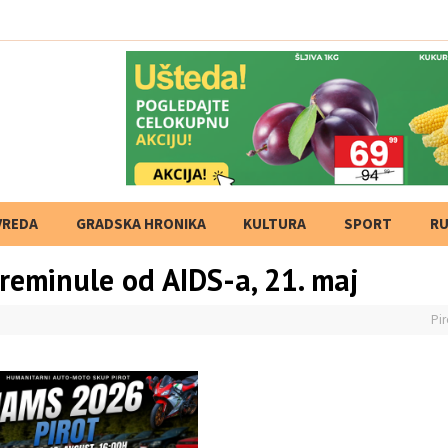
VREDA
GRADSKA HRONIKA
KULTURA
SPORT
RU
eminule od AIDS-a, 21. maj
Pir