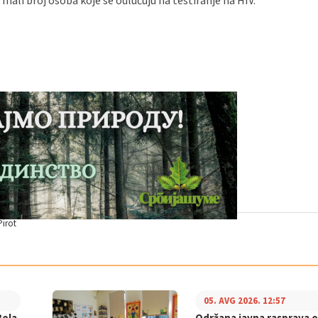
 mali broj osoba koje se odlučuju na testiranje na HIV.
irot
05. AVG 2026. 12:57