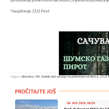
sprovođenju preventivnih aktivnosti, a jedna od posledica je
*Saopštenje: ZZJZ Pirot
Tagovi:
zdravstvo
HIV
Svetski dan sećanja na preminule od AIDS-a
ZZJZ P
PROČITAJTE JOŠ
06. AVG 2026. 08:58