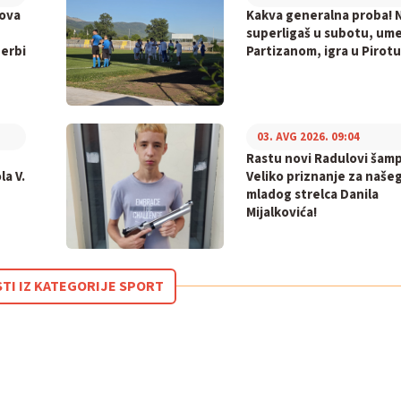
bova
Kakva generalna proba! N
superligaš u subotu, ume
derbi
Partizanom, igra u Pirotu
03. AVG 2026. 09:04
Rastu novi Radulovi šamp
la V.
Veliko priznanje za naše
mladog strelca Danila
Mijalkovića!
STI IZ KATEGORIJE SPORT