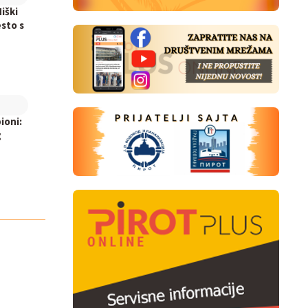
iški
sto s
ioni:
g