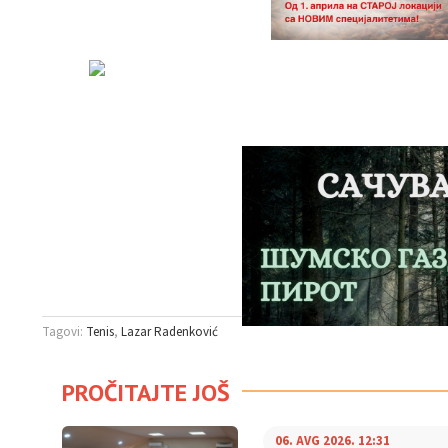
Tagovi:
Tenis
Lazar Radenković
PROČITAJTE JOŠ
06. AVG 2026. 12:31