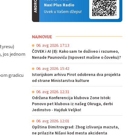
ANDROID
Naxi Plus Radio
Uvek u Vašem džepu!
NAJNOVIJE
06. avg 2026. 17:13
 tyresu)
ČOVEK i AI (8): Kako sam te doživeo i razumeo,
a, jos jednom
Nenade Paunoviću (Ispovest mašine o čoveku)?
06. avg 2026. 15:42
Istorijskom arhivu Pirot odobrena dva projekta
pom gradicu
od strane Ministarstva kulture
06. avg 2026. 12:31
Održana Konferencija klubova Zone Istok:
Ponovo pet klubova iz našeg Okruga, derbi
Jedinstvo - Hajduk Veljko!
06. avg 2026. 12:01
Opština Dimitrovgrad: Zbog izlivanja mazuta,
ne prilazite Nišavi kod mesta akcidenta