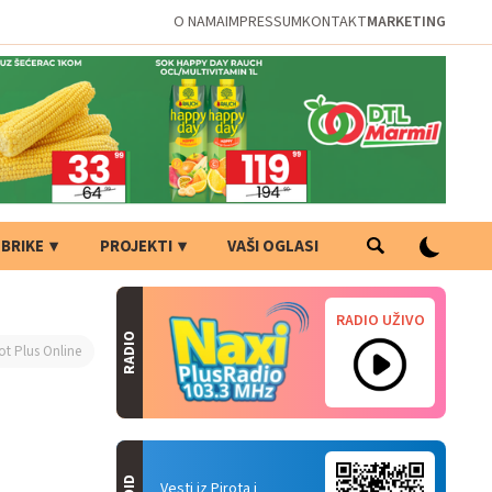
O NAMA
IMPRESSUM
KONTAKT
MARKETING
BRIKE
PROJEKTI
VAŠI OGLASI
RADIO UŽIVO
RADIO
ot Plus Online
Vesti iz Pirota i