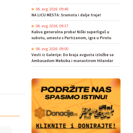
06. avg 2026. 09:46
NA LICU MESTA: Sramota i dalje traje!
06. avg 2026. 09:37
Kakva generalna proba! Niški superligaš u
subotu, umesto s Partizanom, igra u Pirotu
06. avg 2026. 09:00
Vesti iz Galerije: Do kraja avgusta izložbe sa
Ambasadom Meksika i manastirom Hilandar