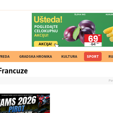
VREDA
GRADSKA HRONIKA
KULTURA
SPORT
RU
 Francuze
Pir