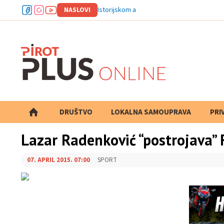
NASLOVI
Istorijskom arhivu Pirot odobr
DRUŠTVO
LOKALNA SAMOUPRAVA
PRETRAGA
PRI
Lazar Radenković “postrojava”
07. APRIL 2015. 07:00
SPORT