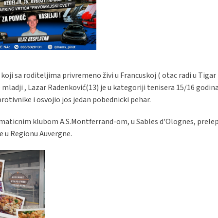
koji sa roditeljima privremeno živi u Francuskoj ( otac radi u Tigar
je mladji , Lazar Radenković(13) je u kategoriji tenisera 15/16 godin
rotivnike i osvojio jos jedan pobednicki pehar.
maticnim klubom A.S.Montferrand-om, u Sables d'Olognes, prele
e u Regionu Auvergne.