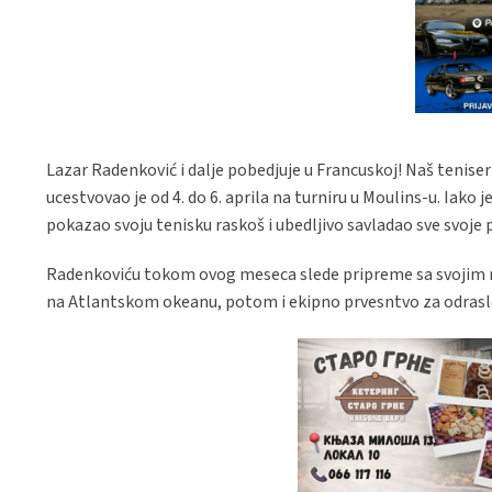
Lazar Radenković i dalje pobedjuje u Francuskoj! Naš teniser 
ucestvovao je od 4. do 6. aprila na turniru u Moulins-u. Iako 
pokazao svoju tenisku raskoš i ubedljivo savladao sve svoje p
Radenkoviću tokom ovog meseca slede pripreme sa svojim 
na Atlantskom okeanu, potom i ekipno prvesntvo za odrasl