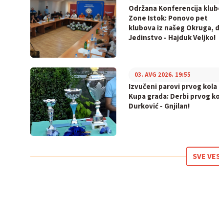
Održana Konferencija klu
Zone Istok: Ponovo pet
klubova iz našeg Okruga, 
Jedinstvo - Hajduk Veljko!
03. AVG 2026. 19:55
Izvučeni parovi prvog kola
Kupa grada: Derbi prvog ko
Durković - Gnjilan!
SVE VE