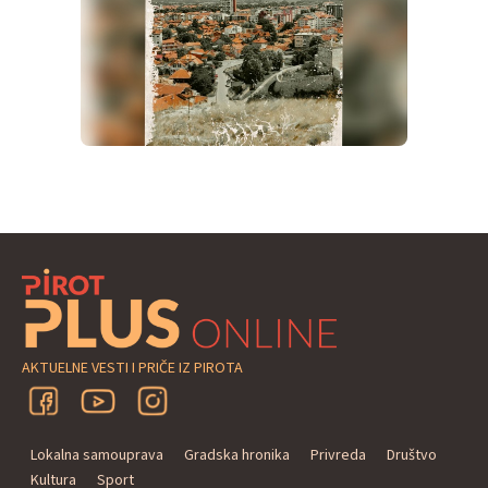
AKTUELNE VESTI I PRIČE IZ PIROTA
Lokalna samouprava
Gradska hronika
Privreda
Društvo
Kultura
Sport