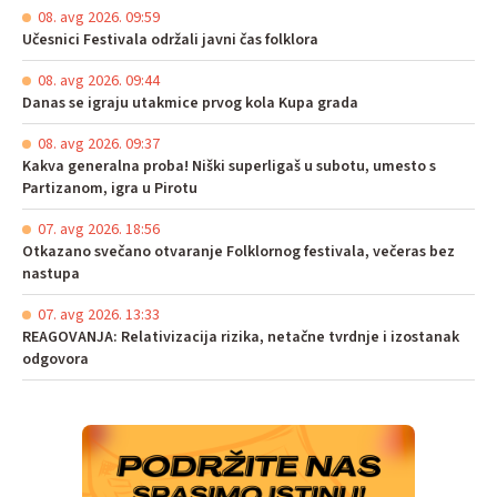
08. avg 2026. 09:59
Učesnici Festivala održali javni čas folklora
08. avg 2026. 09:44
Danas se igraju utakmice prvog kola Kupa grada
08. avg 2026. 09:37
Kakva generalna proba! Niški superligaš u subotu, umesto s
Partizanom, igra u Pirotu
07. avg 2026. 18:56
Otkazano svečano otvaranje Folklornog festivala, večeras bez
nastupa
07. avg 2026. 13:33
REAGOVANJA: Relativizacija rizika, netačne tvrdnje i izostanak
odgovora