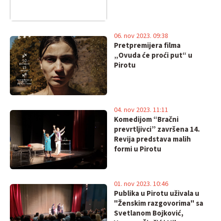
06. nov 2023. 09:38
Pretpremijera filma
„Ovuda će proći put“ u
Pirotu
04. nov 2023. 11:11
Komedijom “Bračni
prevrtljivci” završena 14.
Revija predstava malih
formi u Pirotu
01. nov 2023. 10:46
Publika u Pirotu uživala u
"Ženskim razgovorima" sa
Svetlanom Bojković,