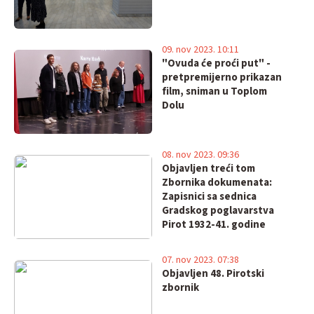
09. nov 2023. 10:11
"Ovuda će proći put" -
pretpremijerno prikazan
film, sniman u Toplom
Dolu
08. nov 2023. 09:36
Objavljen treći tom
Zbornika dokumenata:
Zapisnici sa sednica
Gradskog poglavarstva
Pirot 1932-41. godine
07. nov 2023. 07:38
Objavljen 48. Pirotski
zbornik