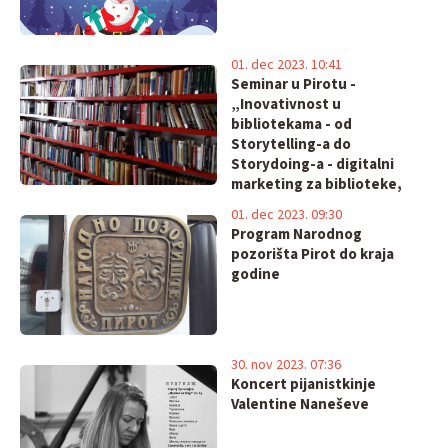
01. dec 2023. 10:41
Seminar u Pirotu -
„Inovativnost u
bibliotekama - od
Storytelling-a do
Storydoing-a - digitalni
marketing za biblioteke,
zagovaranje novih praksi”
01. dec 2023. 09:30
Program Narodnog
pozorišta Pirot do kraja
godine
30. nov 2023. 07:36
Koncert pijanistkinje
Valentine Naneševe