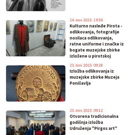
24. nov 2023. 19:56
Kulturno nasleđe Pirota -
odlikovanja, fotografije
nosilaca odlikovanja,
ratne uniforme i značke iz
bogate muzejske zbirke
izložene u pirotskoj
galeriji
23. nov 2023. 09:38
Izložba odlikovanja iz
muzejske zbirke Muzeja
Ponišavlja
23. nov 2023. 09:12
Otvorena tradicionalna
godišnja izložba
Udruženja "Pirgos art"