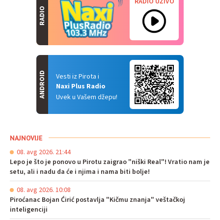
RADIO UŽIVO
RADIO
ANDROID
Vesti iz Pirota i
Naxi Plus Radio
Uvek u Vašem džepu!
NAJNOVIJE
08. avg 2026. 21:44
Lepo je što je ponovo u Pirotu zaigrao "niški Real"! Vratio nam je
setu, ali i nadu da će i njima i nama biti bolje!
08. avg 2026. 10:08
Piroćanac Bojan Ćirić postavlja "Kičmu znanja" veštačkoj
inteligenciji