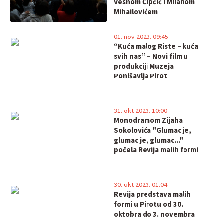
Vesnom Čipčić i Milanom
Mihailovićem
01. nov 2023. 09:45
“Kuća malog Riste – kuća
svih nas” – Novi film u
produkciji Muzeja
Ponišavlja Pirot
31. okt 2023. 10:00
Monodramom Zijaha
Sokolovića "Glumac je,
glumac je, glumac..."
počela Revija malih formi
30. okt 2023. 01:04
Revija predstava malih
formi u Pirotu od 30.
oktobra do 3. novembra