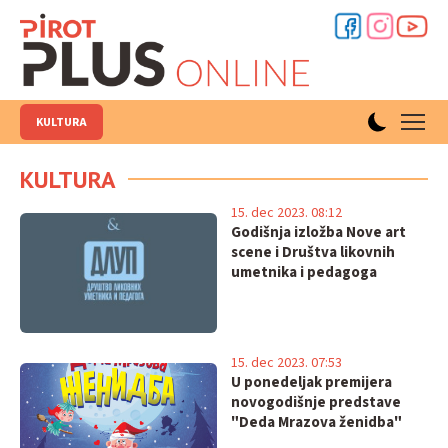
KULTURA
KULTURA
15. dec 2023. 08:12
Godišnja izložba Nove art
scene i Društva likovnih
umetnika i pedagoga
15. dec 2023. 07:53
U ponedeljak premijera
novogodišnje predstave
"Deda Mrazova ženidba"